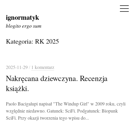
ME
ignormatyk
Skip
to
blogito ergo sum
content
Kategoria:
RK 2025
2025-11-29
/
1 komentarz
Nakręcana dziewczyna. Recenzja
książki.
Paolo Bacigalupi napisał "The Windup Girl" w 2009 roku, czyli
względnie niedawno. Gatunek: SciFi. Podgatunek: Biopunk
SciFi. Przy okazji tworzenia tego wpisu do...