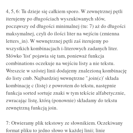
4, 5, 6: Tu dzieje się całkiem sporo. W zewnętrznej pętli
iterujemy po długościach wyszukiwanych słów,
począwszy od długości minimalnej (tu: 7) aż do długości
maksymalnej, czyli do ilości liter na wejściu (zmienna
letters_in). W wewnętrznej pętli zaś iterujemy po
wszystkich kombinacjach i-literowych zadanych liter.
Słówko 'list' pojawia się tam, ponieważ funkcja
combinations oczekuje na wejściu listy a nie tekstu.
Wreszcie w szóstej linii dodajemy znalezioną kombinację
do listy cmb. Najbardziej wewnętrzne ''.join(c)' składa
kombinację c (listę) z powrotem do tekstu, następnie
funkcja sorted sortuje znaki w tym tekście alfabetycznie,
zwracając listę, którą (ponownie) składamy do tekstu
zewnętrzną funkcją join.
7: Otwieramy plik tekstowy ze słownikiem. Oczekiwany
format pliku to jedno słowo w każdej linii; linie