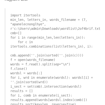
import itertools

min_len, letters_in, words_filename = (7, 
"apanelecnonglhye", 
r'c:\Users\admin\Downloads\wordlist\2of4brif.txt')

cmb=[]

for i in range(min_len,len(letters_in)):

    for c in 
itertools.combinations(list(letters_in), i):

cmb.append(''.join(sorted(''.join(c))))

f = open(words_filename)

words = f.read().split(sep="\n")

f.close()

wordsl = words[:]

for i, wrd in enumerate(wordsl): wordsl[i] = 
''.join(sorted(wrd))

i_sect = set(cmb).intersection(wordsl)

results = []

for i, comb in enumerate(i_sect): 
results.append(words[wordsl.index(comb)])

results.sort(key=len, reverse=True)
