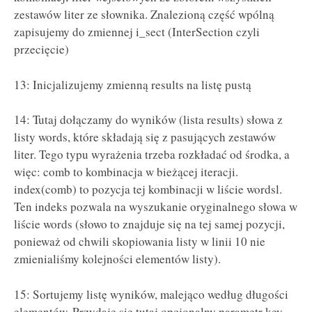
zestawów liter ze słownika. Znalezioną część wpólną
zapisujemy do zmiennej i_sect (InterSection czyli
przecięcie)
13: Inicjalizujemy zmienną results na listę pustą
14: Tutaj dołączamy do wyników (lista results) słowa z
listy words, które składają się z pasujących zestawów
liter. Tego typu wyrażenia trzeba rozkładać od środka, a
więc: comb to kombinacja w bieżącej iteracji.
index(comb) to pozycja tej kombinacji w liście wordsl.
Ten indeks pozwala na wyszukanie oryginalnego słowa w
liście words (słowo to znajduje się na tej samej pozycji,
ponieważ od chwili skopiowania listy w linii 10 nie
zmienialiśmy kolejności elementów listy).
15: Sortujemy listę wyników, malejąco według długości
elementów. Przydaje się tutaj opcjonalny parametr key,