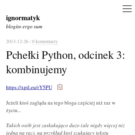
ME
ignormatyk
Skip
to
blogito ergo sum
content
2013-12-26
/
0 komentarzy
Pchełki Python, odcinek 3:
kombinujemy
https://xpil.eu/rY5PU
Jeżeli ktoś zagląda na tego bloga częściej niż raz w
życiu...
Takich osób jest zaskakująco dużo (ale nigdy więcej niż
jedna na raz), na przykład ktoś szukający tekstu