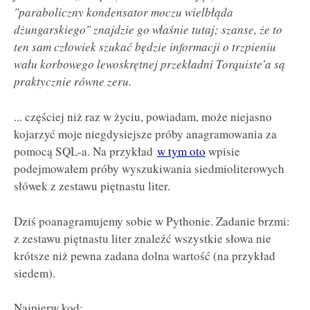
"paraboliczny kondensator moczu wielbłąda
dżungarskiego" znajdzie go właśnie tutaj; szanse, że to
ten sam człowiek szukać będzie informacji o trzpieniu
wału korbowego lewoskrętnej przekładni Torquiste'a są
praktycznie równe zeru.
... częściej niż raz w życiu, powiadam, może niejasno
kojarzyć moje niegdysiejsze próby anagramowania za
pomocą SQL-a. Na przykład
w tym oto
wpisie
podejmowałem próby wyszukiwania siedmioliterowych
słówek z zestawu piętnastu liter.
Dziś poanagramujemy sobie w Pythonie. Zadanie brzmi:
z zestawu piętnastu liter znaleźć wszystkie słowa nie
krótsze niż pewna zadana dolna wartość (na przykład
siedem).
Najpierw kod: