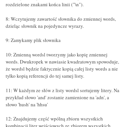
rozdzielone znakami końca linii ("\n").
8: Wczytujemy zawartość słownika do zmiennej words,
dzieląc słownik na pojedyncze wyrazy.
9: Zamykamy plik słownika
10: Zmienną wordsl tworzymy jako kopię zmiennej
words. Dwukropek w nawiasie kwadratowym spowoduje,
że wordsl będzie faktycznie kopią całej listy words a nie
tylko kopią referencji do tej samej listy.
11: W każdym ze słów z listy wordsl sortujemy litery. Na
przykład słowo 'and' zostanie zamienione na 'adn', a
słowo 'hush' na 'hhsu'
12: Znajdujemy część wpólną zbioru wszystkich
kombinacji liter wejściowych ze zbiorem wszystkich