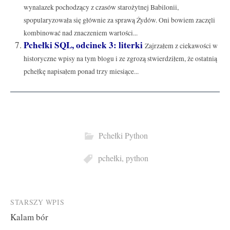
wynalazek pochodzący z czasów starożytnej Babilonii,
spopularyzowała się głównie za sprawą Żydów. Oni bowiem zaczęli
kombinować nad znaczeniem wartości...
Pchełki SQL, odcinek 3: literki
Zajrzałem z ciekawości w
historyczne wpisy na tym blogu i ze zgrozą stwierdziłem, że ostatnią
pchełkę napisałem ponad trzy miesiące...
Pchełki Python
pchełki
,
python
Post
STARSZY WPIS
Kalam bór
navigation