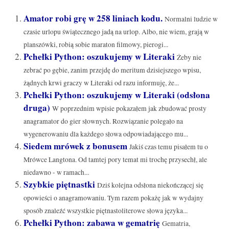
Amator robi grę w 258 liniach kodu.
Normalni ludzie w
czasie urlopu świątecznego jadą na urlop. Albo, nie wiem, grają w
planszówki, robią sobie maraton filmowy, pierogi...
Pchełki Python: oszukujemy w Literaki
Żeby nie
zebrać po gębie, zanim przejdę do meritum dzisiejszego wpisu,
żądnych krwi graczy w Literaki od razu informuję, że...
Pchełki Python: oszukujemy w Literaki (odsłona
druga)
W poprzednim wpisie pokazałem jak zbudować prosty
anagramator do gier słownych. Rozwiązanie polegało na
wygenerowaniu dla każdego słowa odpowiadającego mu...
Siedem mrówek z bonusem
Jakiś czas temu pisałem tu o
Mrówce Langtona. Od tamtej pory temat mi trochę przysechł, ale
niedawno - w ramach...
Szybkie piętnastki
Dziś kolejna odsłona niekończącej się
opowieści o anagramowaniu. Tym razem pokażę jak w wydajny
sposób znaleźć wszystkie piętnastoliterowe słowa języka...
Pchełki Python: zabawa w gematrię
Gematria,