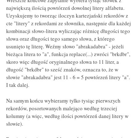
Wreszcie końcowe zapytanie wybiera tysiąc słówek z
największą ilością powtórzeń dowolnej litery alfabetu.
Uzyskujemy to tworząc iloczyn kartezjański rekordów z
cte "litery" z rekordami ze słownika, następnie dla każdej
kombinacji słowo-litera wyliczając różnicę długości tego
słowa oraz długości tego samego słowa, z którego
usunięto tę literę. Weźmy słowo "abrakadabra" - jeżeli
bieżąca litera to "a", funkcja replace(...) zwróci "brkdbr",
skoro więc długość oryginalnego słowa to 11 liter, a
długość "brkdbr" to sześć znaków, oznacza to, że w
słowie "abrakadabra" jest 11 - 6 = 5 powtórzeń litery "a".
I tak dalej.
Na samym końcu wybieramy tylko tysiąc pierwszych
rekordów, posortowanych malejąco według trzeciej
kolumny (a więc, według ilości powtórzeń danej litery w
słowie).