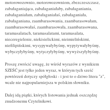
motorowozownio, motorowozowniom, zbezczeszczasz,
zabałaganiająca, zabałaganiałaby, zabałaganiania,
zabałaganiałam, zabałaganiałaś, zabałaganiała,
zabałaganiana, zaambarasowania, zaambarasowałam,
zaambarasowałaś, zaambarasowała, zaambarasowana,
taramasalatach, taramasalatami, taramasalata,
nieceregielenie, niekisielickimi, nieimielińskimi,
niefilipińskimi, wysypywałybyśmy, wypytywałybyśmy,
wybyczyłybyśmy, wytyczyłybyśmy, wywyższyłybyśmy.
Proszę zwrócić uwagę, że wśród wyrazów z wynikiem
SZEŚĆ jest tylko jeden wyraz, w którym tych sześć
powtórzeń dotyczy spółgłoski - i jest to o dziwo litera "z",
wcale nie najpopularniejsza w polskim słowniku.
Dalej idą piątki, których listowania jednak oszczędzę
znudzonemu Czytelnikowi.