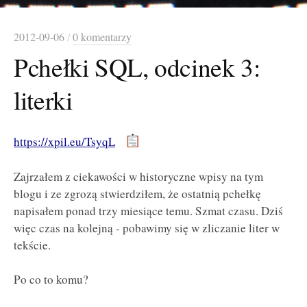
2012-09-06
/
0 komentarzy
Pchełki SQL, odcinek 3:
literki
https://xpil.eu/TsyqL
Zajrzałem z ciekawości w historyczne wpisy na tym
blogu i ze zgrozą stwierdziłem, że ostatnią pchełkę
napisałem ponad trzy miesiące temu. Szmat czasu. Dziś
więc czas na kolejną - pobawimy się w zliczanie liter w
tekście.
Po co to komu?