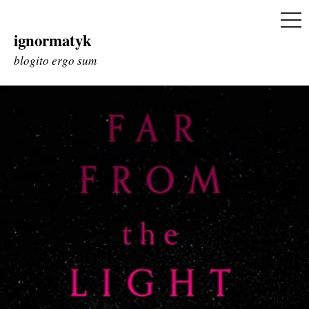
ME
ignormatyk
Skip
to
blogito ergo sum
content