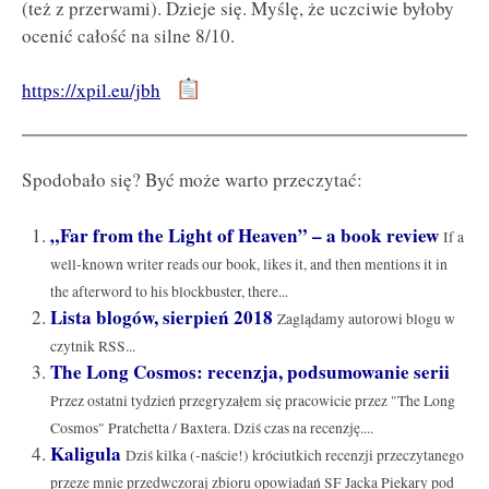
(też z przerwami). Dzieje się. Myślę, że uczciwie byłoby
ocenić całość na silne 8/10.
https://xpil.eu/jbh
Spodobało się? Być może warto przeczytać:
„Far from the Light of Heaven” – a book review
If a
well-known writer reads our book, likes it, and then mentions it in
the afterword to his blockbuster, there...
Lista blogów, sierpień 2018
Zaglądamy autorowi blogu w
czytnik RSS...
The Long Cosmos: recenzja, podsumowanie serii
Przez ostatni tydzień przegryzałem się pracowicie przez "The Long
Cosmos" Pratchetta / Baxtera. Dziś czas na recenzję....
Kaligula
Dziś kilka (-naście!) króciutkich recenzji przeczytanego
przeze mnie przedwczoraj zbioru opowiadań SF Jacka Piekary pod