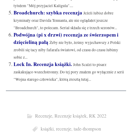
tytułem "Mój przyjaciel Kaligula"....
Broadchurch: szybka recenzja
Jeżeli lubisz dobre
kryminały oraz Davida Tennanta, ale nie oglądałeś jeszcze
"Broadchurch", to polecam. Serial składa się z trzech sezonów...
Podwójna (pi x drzwi) recenzja ze świerzopem i
dzięcieliną pałą
Żeby nie było, żeśmy wyjechawszy z Polski
zrobili się tacy niby fafarafa światowi, od czasu do czasu lubimy
sobie z...
Lock In. Recenzja książki.
John Scalzi to pisarz
zaskakująco wszechstronny. Do tej pory znałem go wyłącznie z serii
"Wojna starego człowieka", którą zresztą tutaj...
Recenzje
,
Recenzje książek
,
RK 2022
książki
,
recenzje
,
tade-thompson