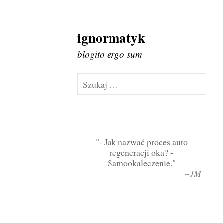
ignormatyk
Skip
to
blogito ergo sum
content
Szukaj:
- Jak nazwać proces auto
regeneracji oka? -
Samookaleczenie.
~JM