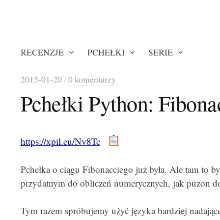
RECENZJE
PCHEŁKI
SERIE
2015-01-20
/
0 komentarzy
Pchełki Python: Fibona
https://xpil.eu/Nv8Tc
Pchełka o ciągu Fibonacciego już była. Ale tam to b
przydatnym do obliczeń numerycznych, jak puzon do
Tym razem spróbujemy użyć języka bardziej nadając