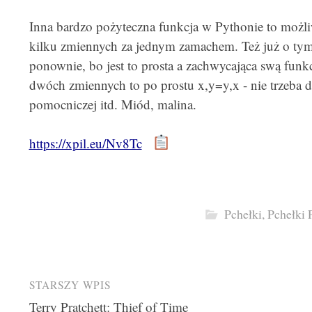
Inna bardzo pożyteczna funkcja w Pythonie to możli
kilku zmiennych za jednym zamachem. Też już o tym
ponownie, bo jest to prosta a zachwycająca swą funk
dwóch zmiennych to po prostu x,y=y,x - nie trzeba 
pomocniczej itd. Miód, malina.
https://xpil.eu/Nv8Tc
Pchełki
,
Pchełki 
Post
STARSZY WPIS
Terry Pratchett: Thief of Time