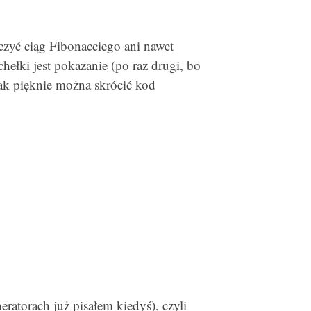
iczyć ciąg Fibonacciego ani nawet
hełki jest pokazanie (po raz drugi, bo
jak pięknie można skrócić kod
ratorach już pisałem kiedyś), czyli