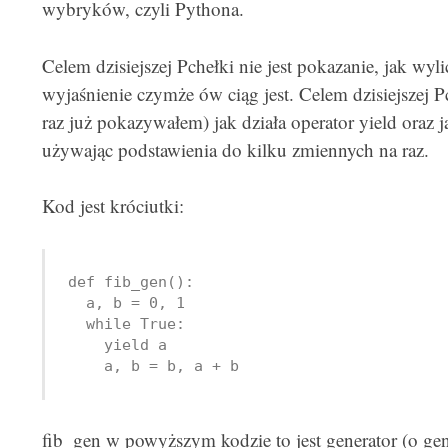
wybryków, czyli Pythona.
Celem dzisiejszej Pchełki nie jest pokazanie, jak wyl
wyjaśnienie czymże ów ciąg jest. Celem dzisiejszej Pc
raz już pokazywałem) jak działa operator yield oraz 
używając podstawienia do kilku zmiennych na raz.
Kod jest króciutki:
def fib_gen():

  a, b = 0, 1

  while True:

    yield a

fib_gen w powyższym kodzie to jest generator (o gene