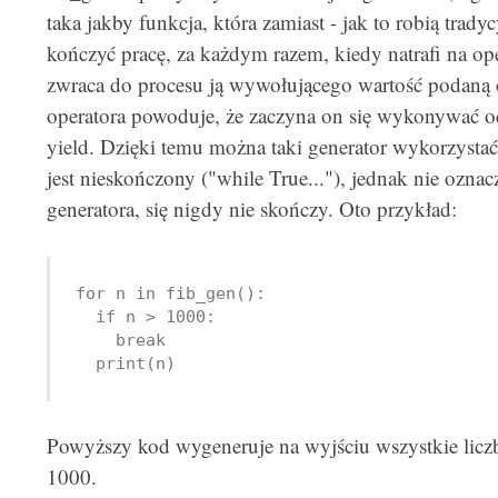
taka jakby funkcja, która zamiast - jak to robią trady
kończyć pracę, za każdym razem, kiedy natrafi na oper
zwraca do procesu ją wywołującego wartość podaną 
operatora powoduje, że zaczyna on się wykonywać od 
yield. Dzięki temu można taki generator wykorzystać 
jest nieskończony ("while True..."), jednak nie ozna
generatora, się nigdy nie skończy. Oto przykład:
for n in fib_gen():

  if n > 1000:

    break

Powyższy kod wygeneruje na wyjściu wszystkie liczb
1000.