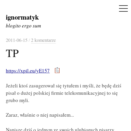
ME
ignormatyk
Skip
to
blogito ergo sum
content
2011-06-15
/
2 komentarze
TP
https://xpil.eu/yE157
Jeżeli ktoś zasugerował się tytułem i myśli, że będę dziś
pisał o dużej polskiej firmie telekomunikacyjnej to się
grubo myli.
Zaraz, właśnie o niej napisałem...
Napiszę dziś o jednym ze swoich ulubionych pisarzy.