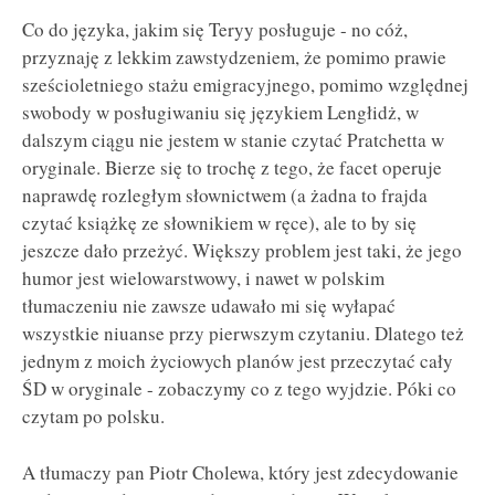
Co do języka, jakim się Teryy posługuje - no cóż,
przyznaję z lekkim zawstydzeniem, że pomimo prawie
sześcioletniego stażu emigracyjnego, pomimo względnej
swobody w posługiwaniu się językiem Lengłidż, w
dalszym ciągu nie jestem w stanie czytać Pratchetta w
oryginale. Bierze się to trochę z tego, że facet operuje
naprawdę rozległym słownictwem (a żadna to frajda
czytać książkę ze słownikiem w ręce), ale to by się
jeszcze dało przeżyć. Większy problem jest taki, że jego
humor jest wielowarstwowy, i nawet w polskim
tłumaczeniu nie zawsze udawało mi się wyłapać
wszystkie niuanse przy pierwszym czytaniu. Dlatego też
jednym z moich życiowych planów jest przeczytać cały
ŚD w oryginale - zobaczymy co z tego wyjdzie. Póki co
czytam po polsku.
A tłumaczy pan Piotr Cholewa, który jest zdecydowanie