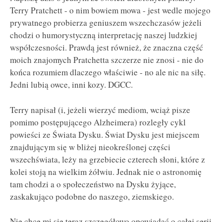
Terry Pratchett - o nim bowiem mowa - jest wedle mojego
prywatnego probierza geniuszem wszechczasów jeżeli
chodzi o humorystyczną interpretację naszej ludzkiej
współczesności. Prawdą jest również, że znaczna część
moich znajomych Pratchetta szczerze nie znosi - nie do
końca rozumiem dlaczego właściwie - no ale nic na siłę.
Jedni lubią owce, inni kozy. DGCC.
Terry napisał (i, jeżeli wierzyć mediom, wciąż pisze
pomimo postępującego Alzheimera) rozległy cykl
powieści ze Świata Dysku. Świat Dysku jest miejscem
znajdującym się w bliżej nieokreślonej części
wszechświata, leży na grzebiecie czterech słoni, które z
kolei stoją na wielkim żółwiu. Jednak nie o astronomię
tam chodzi a o społeczeństwo na Dysku żyjące,
zaskakująco podobne do naszego, ziemskiego.
Nie chce mi się teraz szczegółowo opowiadać o całej serii