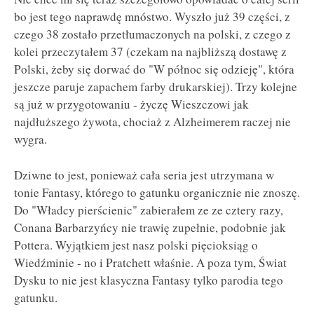
bo jest tego naprawdę mnóstwo. Wyszło już 39 części, z
czego 38 zostało przetłumaczonych na polski, z czego z
kolei przeczytałem 37 (czekam na najbliższą dostawę z
Polski, żeby się dorwać do "W północ się odzieję", która
jeszcze paruje zapachem farby drukarskiej). Trzy kolejne
są już w przygotowaniu - życzę Wieszczowi jak
najdłuższego żywota, chociaż z Alzheimerem raczej nie
wygra.
Dziwne to jest, ponieważ cała seria jest utrzymana w
tonie Fantasy, którego to gatunku organicznie nie znoszę.
Do "Władcy pierścienic" zabierałem ze ze cztery razy,
Conana Barbarzyńcy nie trawię zupełnie, podobnie jak
Pottera. Wyjątkiem jest nasz polski pięcioksiąg o
Wiedźminie - no i Pratchett właśnie. A poza tym, Świat
Dysku to nie jest klasyczna Fantasy tylko parodia tego
gatunku.