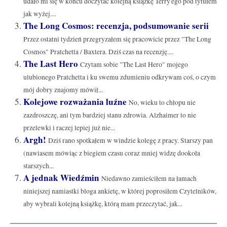
udało mi się w końcu doczytać kolejną książkę Terry'ego pod tytułem
jak wyżej....
The Long Cosmos: recenzja, podsumowanie serii
Przez ostatni tydzień przegryzałem się pracowicie przez "The Long
Cosmos" Pratchetta / Baxtera. Dziś czas na recenzję....
The Last Hero
Czytam sobie "The Last Hero" mojego
ulubionego Pratchetta i ku swemu zdumieniu odkrywam coś, o czym
mój dobry znajomy mówił...
Kolejowe rozważania luźne
No, wieku to chłopu nie
zazdroszczę, ani tym bardziej stanu zdrowia. Alzhaimer to nie
przelewki i raczej lepiej już nie...
Argh!
Dziś rano spotkałem w windzie kolegę z pracy. Starszy pan
(nawiasem mówiąc z biegiem czasu coraz mniej widzę dookoła
starszych...
A jednak Wiedźmin
Niedawno zamieściłem na łamach
niniejszej namiastki bloga ankietę, w której poprosiłem Czytelników,
aby wybrali kolejną książkę, którą mam przeczytać, jak...