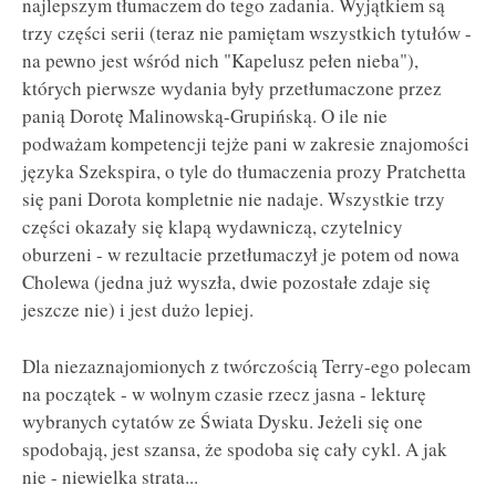
najlepszym tłumaczem do tego zadania. Wyjątkiem są
trzy części serii (teraz nie pamiętam wszystkich tytułów -
na pewno jest wśród nich "Kapelusz pełen nieba"),
których pierwsze wydania były przetłumaczone przez
panią Dorotę Malinowską-Grupińską. O ile nie
podważam kompetencji tejże pani w zakresie znajomości
języka Szekspira, o tyle do tłumaczenia prozy Pratchetta
się pani Dorota kompletnie nie nadaje. Wszystkie trzy
części okazały się klapą wydawniczą, czytelnicy
oburzeni - w rezultacie przetłumaczył je potem od nowa
Cholewa (jedna już wyszła, dwie pozostałe zdaje się
jeszcze nie) i jest dużo lepiej.
Dla niezaznajomionych z twórczością Terry-ego polecam
na początek - w wolnym czasie rzecz jasna - lekturę
wybranych cytatów ze Świata Dysku. Jeżeli się one
spodobają, jest szansa, że spodoba się cały cykl. A jak
nie - niewielka strata...