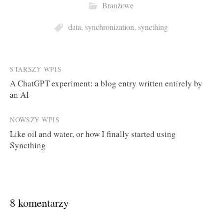
Branżowe
data
,
synchronization
,
syncthing
Post
STARSZY WPIS
A ChatGPT experiment: a blog entry written entirely by
navigation
an AI
NOWSZY WPIS
Like oil and water, or how I finally started using
Syncthing
8 komentarzy