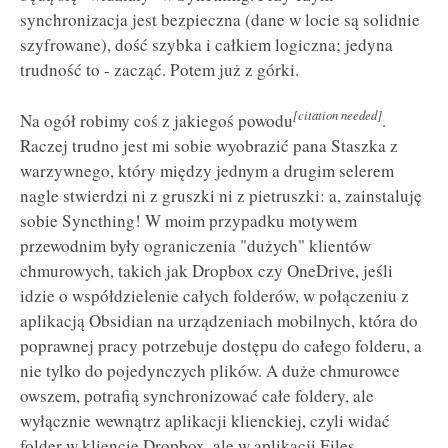
synchronizacja jest bezpieczna (dane w locie są solidnie
szyfrowane), dość szybka i całkiem logiczna; jedyna
trudność to - zacząć. Potem już z górki.
[citation needed]
Na ogół robimy coś z jakiegoś powodu
.
Raczej trudno jest mi sobie wyobrazić pana Staszka z
warzywnego, który między jednym a drugim selerem
nagle stwierdzi ni z gruszki ni z pietruszki: a, zainstaluję
sobie Syncthing! W moim przypadku motywem
przewodnim były ograniczenia "dużych" klientów
chmurowych, takich jak Dropbox czy OneDrive, jeśli
idzie o współdzielenie całych folderów, w połączeniu z
aplikacją Obsidian na urządzeniach mobilnych, która do
poprawnej pracy potrzebuje dostępu do całego folderu, a
nie tylko do pojedynczych plików. A duże chmurowce
owszem, potrafią synchronizować całe foldery, ale
wyłącznie wewnątrz aplikacji klienckiej, czyli widać
folder w kliencie Dropbox, ale w aplikacji Files