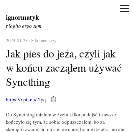
ME
ignormatyk
Skip
to
blogito ergo sum
content
2024-01-28
/
8 komentarzy
Jak pies do jeża, czyli jak
w końcu zacząłem używać
Syncthing
https://xpil.eu/7lyq
Do Syncthing miałem w życiu kilka podejść i zawsze
kończyło się tym, że sobie odpuszczałem, bo za
skomplikowane, bo mi się nie chce, bo nie działa... no ale