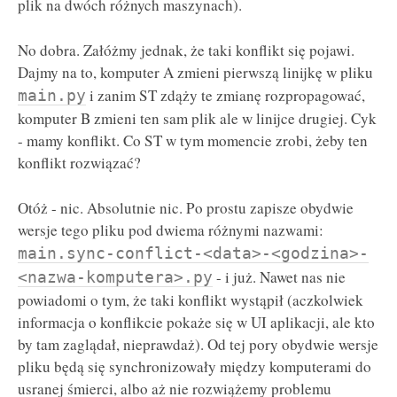
plik na dwóch różnych maszynach).
No dobra. Załóżmy jednak, że taki konflikt się pojawi.
Dajmy na to, komputer A zmieni pierwszą linijkę w pliku
i zanim ST zdąży te zmianę rozpropagować,
main.py
komputer B zmieni ten sam plik ale w linijce drugiej. Cyk
- mamy konflikt. Co ST w tym momencie zrobi, żeby ten
konflikt rozwiązać?
Otóż - nic. Absolutnie nic. Po prostu zapisze obydwie
wersje tego pliku pod dwiema różnymi nazwami:
main.sync-conflict-<data>-<godzina>-
- i już. Nawet nas nie
<nazwa-komputera>.py
powiadomi o tym, że taki konflikt wystąpił (aczkolwiek
informacja o konflikcie pokaże się w UI aplikacji, ale kto
by tam zaglądał, nieprawdaż). Od tej pory obydwie wersje
pliku będą się synchronizowały między komputerami do
usranej śmierci, albo aż nie rozwiążemy problemu