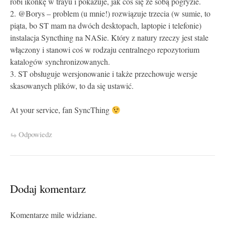
robi ikonkę w trayu i pokazuje, jak coś się ze sobą pogryzie.
2. @Borys – problem (u mnie!) rozwiązuje trzecia (w sumie, to
piąta, bo ST mam na dwóch desktopach, laptopie i telefonie)
instalacja Syncthing na NASie. Który z natury rzeczy jest stale
włączony i stanowi coś w rodzaju centralnego repozytorium
katalogów synchronizowanych.
3. ST obsługuje wersjonowanie i także przechowuje wersje
skasowanych plików, to da się ustawić.
At your service, fan SyncThing
Odpowiedz
Dodaj komentarz
Komentarze mile widziane.