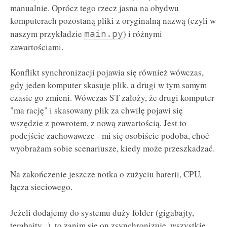
manualnie. Oprócz tego rzecz jasna na obydwu
komputerach pozostaną pliki z oryginalną nazwą (czyli w
naszym przykładzie
) i różnymi
main.py
zawartościami.
Konflikt synchronizacji pojawia się również wówczas,
gdy jeden komputer skasuje plik, a drugi w tym samym
czasie go zmieni. Wówczas ST założy, że drugi komputer
"ma rację" i skasowany plik za chwilę pojawi się
wszędzie z powrotem, z nową zawartością. Jest to
podejście zachowawcze - mi się osobiście podoba, choć
wyobrażam sobie scenariusze, kiedy może przeszkadzać.
Na zakończenie jeszcze notka o zużyciu baterii, CPU,
łącza sieciowego.
Jeżeli dodajemy do systemu duży folder (gigabajty,
terabajty...), to zanim się on zsynchronizuje, wszystkie