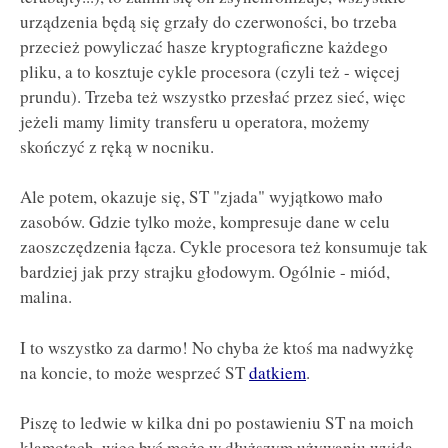
urządzenia będą się grzały do czerwoności, bo trzeba
przecież powyliczać hasze kryptograficzne każdego
pliku, a to kosztuje cykle procesora (czyli też - więcej
prundu). Trzeba też wszystko przesłać przez sieć, więc
jeżeli mamy limity transferu u operatora, możemy
skończyć z ręką w nocniku.
Ale potem, okazuje się, ST "zjada" wyjątkowo mało
zasobów. Gdzie tylko może, kompresuje dane w celu
zaoszczędzenia łącza. Cykle procesora też konsumuje tak
bardziej jak przy strajku głodowym. Ogólnie - miód,
malina.
I to wszystko za darmo! No chyba że ktoś ma nadwyżkę
na koncie, to może wesprzeć ST
datkiem
.
Piszę to ledwie w kilka dni po postawieniu ST na moich
klamotach, więc być może w dłuższym używaniu wyjdą