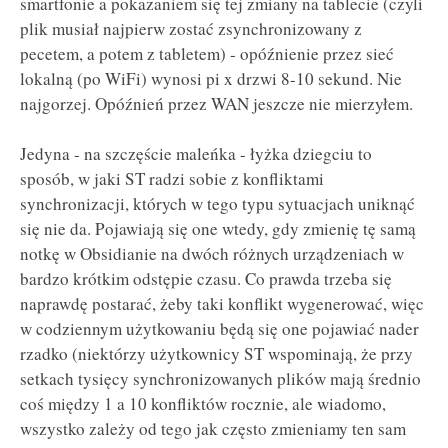
smartfonie a pokazaniem się tej zmiany na tablecie (czyli
plik musiał najpierw zostać zsynchronizowany z
pecetem, a potem z tabletem) - opóźnienie przez sieć
lokalną (po WiFi) wynosi pi x drzwi 8-10 sekund. Nie
najgorzej. Opóźnień przez WAN jeszcze nie mierzyłem.
Jedyna - na szczęście maleńka - łyżka dziegciu to
sposób, w jaki ST radzi sobie z konfliktami
synchronizacji, których w tego typu sytuacjach uniknąć
się nie da. Pojawiają się one wtedy, gdy zmienię tę samą
notkę w Obsidianie na dwóch różnych urządzeniach w
bardzo krótkim odstępie czasu. Co prawda trzeba się
naprawdę postarać, żeby taki konflikt wygenerować, więc
w codziennym użytkowaniu będą się one pojawiać nader
rzadko (niektórzy użytkownicy ST wspominają, że przy
setkach tysięcy synchronizowanych plików mają średnio
coś między 1 a 10 konfliktów rocznie, ale wiadomo,
wszystko zależy od tego jak często zmieniamy ten sam