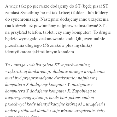
A więc tak: po pierwsze dodajemy do ST (będę pisał ST
zamiast Syncthing bo mi tak krócej) folder - lub foldery -
do synchronizacji. Następnie dodajemy inne urządzenia
(na których też powinniśmy najpierw zainstalować ST -
na przykład telefon, tablet, czy inny komputer). To drugie
będzie wymagało zeskanowania kodu QR, eventualnie
przesłania długiego (56 znaków plus myślniki)
identyfikatora jakimś innym kanałem.
Tu - uwaga - wielka zaleta ST w porównaniu z
większością konkurencji: dodanie nowego urządzenia
musi być przeprowadzone dwukrotnie: najpierw z
komputera X dodajemy komputer Y, następnie z
komputera Y dodajemy komputer X. Zapobiega to
nieprzyjemnej sytuacji, kiedy ktoś jakimś cudem
przechwyci kody identyfikacyjne któregoś z urządzeń i
będzie próbował dodać swoje własne urządzenie, żeby
nam wykraść dane.