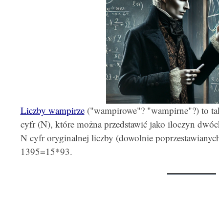
Liczby wampirze
("wampirowe"? "wampirne"?) to takie
cyfr (N), które można przedstawić jako iloczyn dwó
N cyfr oryginalnej liczby (dowolnie poprzestawiany
1395=15*93.