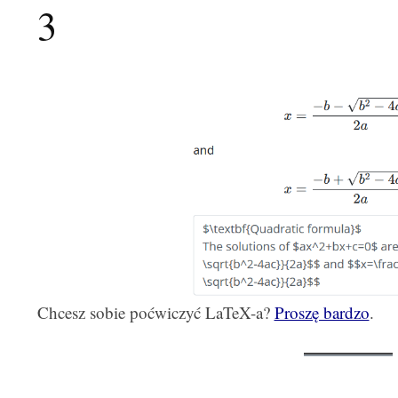
3
Chcesz sobie poćwiczyć LaTeX-a?
Proszę bardzo
.