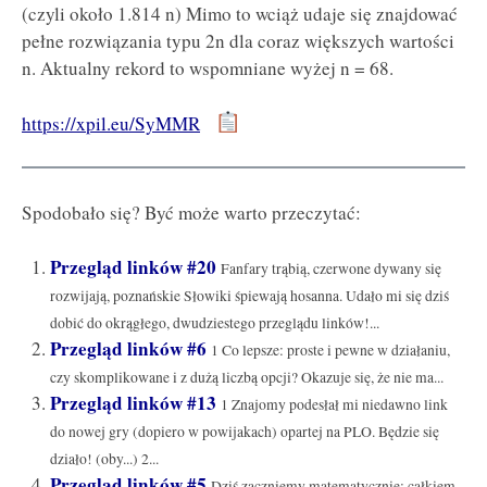
(czyli około 1.814 n) Mimo to wciąż udaje się znajdować
pełne rozwiązania typu 2n dla coraz większych wartości
n. Aktualny rekord to wspomniane wyżej n = 68.
https://xpil.eu/SyMMR
Spodobało się? Być może warto przeczytać:
Przegląd linków #20
Fanfary trąbią, czerwone dywany się
rozwijają, poznańskie Słowiki śpiewają hosanna. Udało mi się dziś
dobić do okrągłego, dwudziestego przeglądu linków!...
Przegląd linków #6
1 Co lepsze: proste i pewne w działaniu,
czy skomplikowane i z dużą liczbą opcji? Okazuje się, że nie ma...
Przegląd linków #13
1 Znajomy podesłał mi niedawno link
do nowej gry (dopiero w powijakach) opartej na PLO. Będzie się
działo! (oby...) 2...
Przegląd linków #5
Dziś zaczniemy matematycznie: całkiem