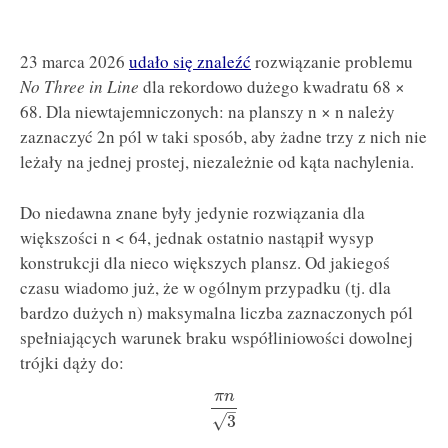
23 marca 2026
udało się znaleźć
rozwiązanie problemu
No Three in Line
dla rekordowo dużego kwadratu 68 ×
68. Dla niewtajemniczonych: na planszy n × n należy
zaznaczyć 2n pól w taki sposób, aby żadne trzy z nich nie
leżały na jednej prostej, niezależnie od kąta nachylenia.
Do niedawna znane były jedynie rozwiązania dla
większości n < 64, jednak ostatnio nastąpił wysyp
konstrukcji dla nieco większych plansz. Od jakiegoś
czasu wiadomo już, że w ogólnym przypadku (tj. dla
bardzo dużych n) maksymalna liczba zaznaczonych pól
spełniających warunek braku współliniowości dowolnej
trójki dąży do:
π
n
–
√
3