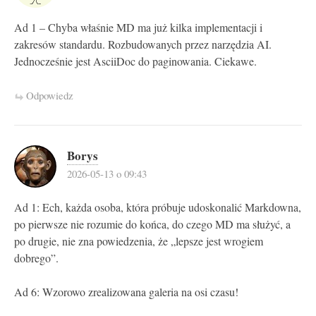
Ad 1 – Chyba właśnie MD ma już kilka implementacji i
zakresów standardu. Rozbudowanych przez narzędzia AI.
Jednocześnie jest AsciiDoc do paginowania. Ciekawe.
Odpowiedz
Borys
2026-05-13 o 09:43
Ad 1: Ech, każda osoba, która próbuje udoskonalić Markdowna,
po pierwsze nie rozumie do końca, do czego MD ma służyć, a
po drugie, nie zna powiedzenia, że „lepsze jest wrogiem
dobrego”.
Ad 6: Wzorowo zrealizowana galeria na osi czasu!