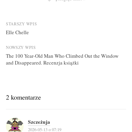
Post
STARSZY WPIS
Elle Chelle
navigation
NOWSZY WPIS
The 100 Year-Old Man Who Climbed Out the Window
and Disappeared. Recenzja książki
2 komentarze
Szczeżuja
2026-05-13 o 07:19