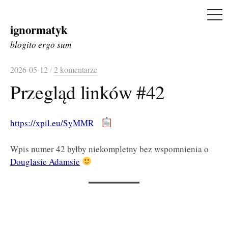
ME
ignormatyk
Skip
to
blogito ergo sum
content
2026-05-12
/
2 komentarze
Przegląd linków #42
https://xpil.eu/SyMMR
Wpis numer 42 byłby niekompletny bez wspomnienia o
Douglasie Adamsie