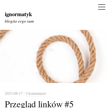
ME
ignormatyk
Skip
to
blogito ergo sum
content
2023-08-17
/
2 komentarze
Przegląd linków #5