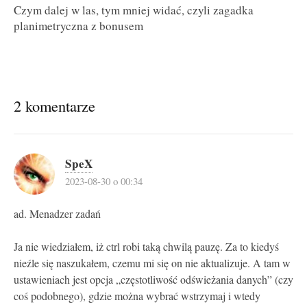
Czym dalej w las, tym mniej widać, czyli zagadka
planimetryczna z bonusem
2 komentarze
SpeX
2023-08-30 o 00:34
ad. Menadzer zadań
Ja nie wiedziałem, iż ctrl robi taką chwilą pauzę. Za to kiedyś
nieźle się naszukałem, czemu mi się on nie aktualizuje. A tam w
ustawieniach jest opcja „częstotliwość odświeżania danych” (czy
coś podobnego), gdzie można wybrać wstrzymaj i wtedy