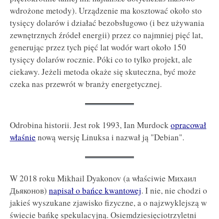
wdrożone metody). Urządzenie ma kosztować około sto
tysięcy dolarów i działać bezobsługowo (i bez używania
zewnętrznych źródeł energii) przez co najmniej pięć lat,
generując przez tych pięć lat wodór wart około 150
tysięcy dolarów rocznie. Póki co to tylko projekt, ale
ciekawy. Jeżeli metoda okaże się skuteczna, być może
czeka nas przewrót w branży energetycznej.
Odrobina historii. Jest rok 1993, Ian Murdock
opracował
właśnie
nową wersję Linuksa i nazwał ją "Debian".
W 2018 roku Mikhail Dyakonov (a właściwie Михаил
Дьяконов)
napisał o bańce kwantowej
. I nie, nie chodzi o
jakieś wyszukane zjawisko fizyczne, a o najzwyklejszą w
świecie bańkę spekulacyjną. Osiemdziesięciotrzyletni