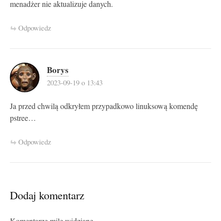
menadżer nie aktualizuje danych.
Odpowiedz
Borys
2023-09-19 o 13:43
Ja przed chwilą odkryłem przypadkowo linuksową komendę
pstree…
Odpowiedz
Dodaj komentarz
Komentarze mile widziane.