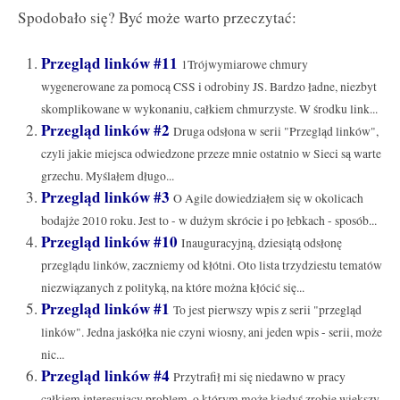
Spodobało się? Być może warto przeczytać:
Przegląd linków #11
1Trójwymiarowe chmury
wygenerowane za pomocą CSS i odrobiny JS. Bardzo ładne, niezbyt
skomplikowane w wykonaniu, całkiem chmurzyste. W środku link...
Przegląd linków #2
Druga odsłona w serii "Przegląd linków",
czyli jakie miejsca odwiedzone przeze mnie ostatnio w Sieci są warte
grzechu. Myślałem długo...
Przegląd linków #3
O Agile dowiedziałem się w okolicach
bodajże 2010 roku. Jest to - w dużym skrócie i po łebkach - sposób...
Przegląd linków #10
Inauguracyjną, dziesiątą odsłonę
przeglądu linków, zaczniemy od kłótni. Oto lista trzydziestu tematów
niezwiązanych z polityką, na które można kłócić się...
Przegląd linków #1
To jest pierwszy wpis z serii "przegląd
linków". Jedna jaskółka nie czyni wiosny, ani jeden wpis - serii, może
nic...
Przegląd linków #4
Przytrafił mi się niedawno w pracy
całkiem interesujący problem, o którym może kiedyś zrobię większy