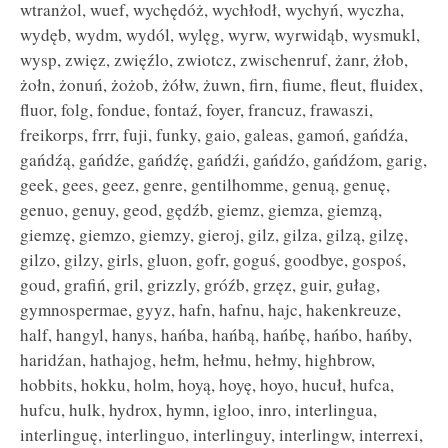
wtranżol, wuef, wychędóż, wychłodł, wychyń, wyczha,
wydęb, wydm, wydól, wylęg, wyrw, wyrwidąb, wysmukl,
wysp, zwięz, zwięźlo, zwiotcz, zwischenruf, żanr, żłob,
żołn, żonuń, żożob, żółw, żuwn, firn, fiume, fleut, fluidex,
fluor, folg, fondue, fontaź, foyer, francuz, frawaszi,
freikorps, frrr, fuji, funky, gaio, galeas, gamoń, gańdźa,
gańdźą, gańdźe, gańdźę, gańdźi, gańdźo, gańdźom, garig,
geek, gees, geez, genre, gentilhomme, genuą, genuę,
genuo, genuy, geod, gędźb, giemz, giemza, giemzą,
giemzę, giemzo, giemzy, gieroj, gilz, gilza, gilzą, gilzę,
gilzo, gilzy, girls, gluon, gofr, goguś, goodbye, gospoś,
goud, grafiń, gril, grizzly, gróźb, grzęz, guir, gułag,
gymnospermae, gyyz, hafn, hafnu, hajc, hakenkreuze,
half, hangyl, hanys, hańba, hańbą, hańbę, hańbo, hańby,
haridźan, hathajog, hełm, hełmu, hełmy, highbrow,
hobbits, hokku, holm, hoyą, hoyę, hoyo, hucuł, hufca,
hufcu, hulk, hydrox, hymn, igloo, inro, interlingua,
interlinguę, interlinguo, interlinguy, interlingw, interrexi,