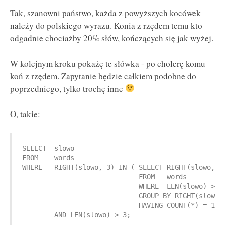
Tak, szanowni państwo, każda z powyższych kocówek
należy do polskiego wyrazu. Konia z rzędem temu kto
odgadnie chociażby 20% słów, kończących się jak wyżej.
W kolejnym kroku pokażę te słówka - po cholerę komu
koń z rzędem. Zapytanie będzie całkiem podobne do
poprzedniego, tylko trochę inne
O, takie:
SELECT  slowo

FROM    words

WHERE   RIGHT(slowo, 3) IN ( SELECT RIGHT(slowo, 3)
                             FROM   words

                             WHERE  LEN(slowo) > 3

                             GROUP BY RIGHT(slowo, 
                             HAVING COUNT(*) = 1 )
