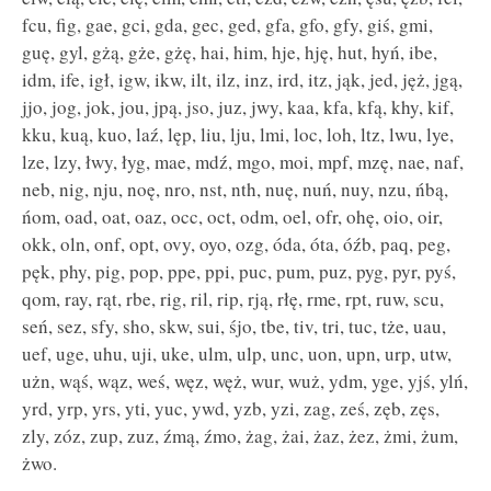
fcu, fig, gae, gci, gda, gec, ged, gfa, gfo, gfy, giś, gmi,
guę, gyl, gżą, gże, gżę, hai, him, hje, hję, hut, hyń, ibe,
idm, ife, igł, igw, ikw, ilt, ilz, inz, ird, itz, jąk, jed, jęż, jgą,
jjo, jog, jok, jou, jpą, jso, juz, jwy, kaa, kfa, kfą, khy, kif,
kku, kuą, kuo, laź, lęp, liu, lju, lmi, loc, loh, ltz, lwu, lye,
lze, lzy, łwy, łyg, mae, mdź, mgo, moi, mpf, mzę, nae, naf,
neb, nig, nju, noę, nro, nst, nth, nuę, nuń, nuy, nzu, ńbą,
ńom, oad, oat, oaz, occ, oct, odm, oel, ofr, ohę, oio, oir,
okk, oln, onf, opt, ovy, oyo, ozg, óda, óta, óźb, paq, peg,
pęk, phy, pig, pop, ppe, ppi, puc, pum, puz, pyg, pyr, pyś,
qom, ray, rąt, rbe, rig, ril, rip, rją, rłę, rme, rpt, ruw, scu,
seń, sez, sfy, sho, skw, sui, śjo, tbe, tiv, tri, tuc, tże, uau,
uef, uge, uhu, uji, uke, ulm, ulp, unc, uon, upn, urp, utw,
użn, wąś, wąz, weś, węz, węż, wur, wuż, ydm, yge, yjś, ylń,
yrd, yrp, yrs, yti, yuc, ywd, yzb, yzi, zag, ześ, zęb, zęs,
zly, zóz, zup, zuz, źmą, źmo, żag, żai, żaz, żez, żmi, żum,
żwo.