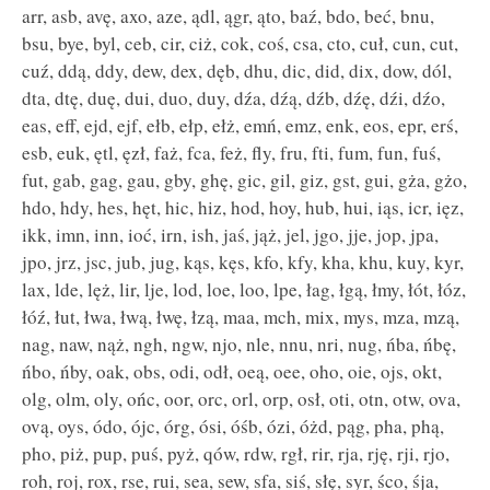
arr, asb, avę, axo, aze, ądl, ągr, ąto, baź, bdo, beć, bnu,
bsu, bye, byl, ceb, cir, ciż, cok, coś, csa, cto, cuł, cun, cut,
cuź, ddą, ddy, dew, dex, dęb, dhu, dic, did, dix, dow, dól,
dta, dtę, duę, dui, duo, duy, dźa, dźą, dźb, dźę, dźi, dźo,
eas, eff, ejd, ejf, ełb, ełp, ełż, emń, emz, enk, eos, epr, erś,
esb, euk, ętl, ęzł, faż, fca, feż, fly, fru, fti, fum, fun, fuś,
fut, gab, gag, gau, gby, ghę, gic, gil, giz, gst, gui, gża, gżo,
hdo, hdy, hes, hęt, hic, hiz, hod, hoy, hub, hui, iąs, icr, ięz,
ikk, imn, inn, ioć, irn, ish, jaś, jąż, jel, jgo, jje, jop, jpa,
jpo, jrz, jsc, jub, jug, kąs, kęs, kfo, kfy, kha, khu, kuy, kyr,
lax, lde, lęż, lir, lje, lod, loe, loo, lpe, łag, łgą, łmy, łót, łóz,
łóź, łut, łwa, łwą, łwę, łzą, maa, mch, mix, mys, mza, mzą,
nag, naw, nąż, ngh, ngw, njo, nle, nnu, nri, nug, ńba, ńbę,
ńbo, ńby, oak, obs, odi, odł, oeą, oee, oho, oie, ojs, okt,
olg, olm, oly, ońc, oor, orc, orl, orp, osł, oti, otn, otw, ova,
ovą, oys, ódo, ójc, órg, ósi, óśb, ózi, óżd, pąg, pha, phą,
pho, piż, pup, puś, pyż, qów, rdw, rgł, rir, rja, rję, rji, rjo,
roh, roj, rox, rse, rui, sea, sew, sfa, siś, słę, syr, śco, śja,