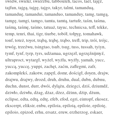
świdw, świekr, świerzbu, tabbouleh, tacos, tael, tajęż,
tajfun, tajgą, tajgę, tajgo, takyr, talmi, tamanduą,
tamanduę, tamandui, tamanduo, tamanduy, tamg, tamgą,
tamgę, tamgi, tamgo, tamta, tamtą, tartufe, taśm, taśma,
taśmą, taśmę, taśmo, tatuaż, tayuc, technicsa, teff, tekke,
temp, tenri, thai, tigr, tiurbe, tobół, tołpyg, tomahawk,
tonf, toteż, toyot, trąbą, trąbę, trąbo, trefl, trip, trói, trójc,
trwóg, trzeźwu, tsingtao, tsub, tsug, tuss, tussah, tyiyn,
tymf, tynf, tyrp, tyrs, udżamaa, ugrzęzł, ugrzęźnijmyź,
ultraproct, wytargł, wyżeł, wyżła, wyżły, yamah, yucc,
yuccą, yuccę, yuppi, zachęt, zaćm, zaflegmi, zafr,
zakomplekś, zakotw, zapętl, domr, dościgł, doyen, drajw,
drajwu, drajwy, drozd, druh, druhu, dual, dubn, dubnu,
duchn, dunst, durr, dwói, dylążu, dziegci, dziś, dziumdź,
dziwło, dziwłu, dżag, dżaz, dżez, dżinn, dżip, dżum,
eclipse, edta, edtą, edtę, efeb, efod, egri, eintopf, ekosez,
ekscerpt, eliksir, enbu, epiloia, epiloią, epiloie, epiloię,
epiloio, epizod, erhu, ersatz, eruw, erzherzog, eskaer,