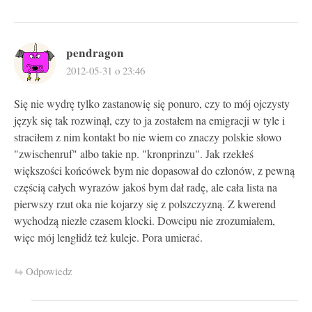
pendragon
2012-05-31 o 23:46
Się nie wydrę tylko zastanowię się ponuro, czy to mój ojczysty
język się tak rozwinął, czy to ja zostałem na emigracji w tyle i
straciłem z nim kontakt bo nie wiem co znaczy polskie słowo
"zwischenruf" albo takie np. "kronprinzu". Jak rzekłeś
większości końcówek bym nie dopasował do członów, z pewną
częścią całych wyrazów jakoś bym dał radę, ale cała lista na
pierwszy rzut oka nie kojarzy się z polszczyzną. Z kwerend
wychodzą niezłe czasem klocki. Dowcipu nie zrozumiałem,
więc mój lengłidż też kuleje. Pora umierać.
Odpowiedz