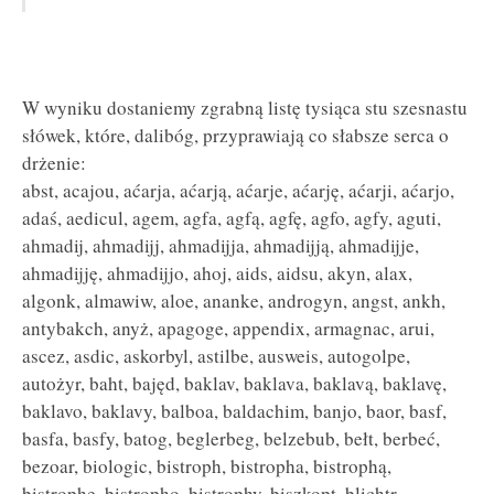
W wyniku dostaniemy zgrabną listę tysiąca stu szesnastu
słówek, które, dalibóg, przyprawiają co słabsze serca o
drżenie:
abst, acajou, aćarja, aćarją, aćarje, aćarję, aćarji, aćarjo,
adaś, aedicul, agem, agfa, agfą, agfę, agfo, agfy, aguti,
ahmadij, ahmadijj, ahmadijja, ahmadijją, ahmadijje,
ahmadijję, ahmadijjo, ahoj, aids, aidsu, akyn, alax,
algonk, almawiw, aloe, ananke, androgyn, angst, ankh,
antybakch, anyż, apagoge, appendix, armagnac, arui,
ascez, asdic, askorbyl, astilbe, ausweis, autogolpe,
autożyr, baht, bajęd, baklav, baklava, baklavą, baklavę,
baklavo, baklavy, balboa, baldachim, banjo, baor, basf,
basfa, basfy, batog, beglerbeg, belzebub, bełt, berbeć,
bezoar, biologic, bistroph, bistropha, bistrophą,
bistrophę, bistropho, bistrophy, biszkopt, blichtr,