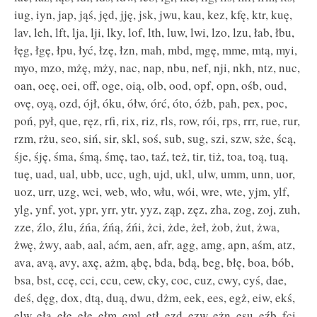
iug, iyn, jap, jąś, jęd, jję, jsk, jwu, kau, kez, kfę, ktr, kuę,
lav, leh, lft, lja, lji, lky, lof, lth, luw, lwi, lzo, lzu, łab, łbu,
łęg, łgę, łpu, łyć, łzę, łzn, mah, mbd, mgę, mme, mtą, myi,
myo, mzo, mżę, mży, nac, nap, nbu, nef, nji, nkh, ntz, nuc,
oan, oeę, oei, off, oge, oią, olb, ood, opf, opn, ośb, oud,
ovę, oyą, ozd, ójł, óku, ółw, órć, óto, óżb, pah, pex, poc,
poń, pył, que, ręz, rfi, rix, riz, rls, row, rói, rps, rrr, rue, rur,
rzm, rżu, seo, siń, sir, skl, soś, sub, sug, szi, szw, sże, ścą,
śje, śję, śma, śmą, śmę, tao, taź, też, tir, tiż, toa, toą, tuą,
tuę, uad, ual, ubb, ucc, ugh, ujd, ukl, ulw, umm, unn, uor,
uoz, urr, uzg, wci, web, wło, włu, wói, wre, wte, yjm, ylf,
ylg, ynf, yot, ypr, yrr, ytr, yyz, ząp, zęz, zha, zog, zoj, zuh,
zze, źlo, źlu, źńa, źńą, źńi, żci, żde, żeł, żob, żut, żwa,
żwę, żwy, aab, aal, aćm, aen, afr, agg, amg, apn, aśm, atz,
ava, avą, avy, axę, ażm, ąbę, bda, bdą, beg, błę, boa, bób,
bsa, bst, ccę, cci, ccu, cew, cky, coc, cuz, cwy, cyś, dae,
deś, dęg, dox, dtą, duą, dwu, dżm, eek, ees, egż, eiw, ekś,
elw, ełą, ełe, ełę, ełm, eml, etł, ezd, ezw, eżn, ęsu, ęźb, fci,