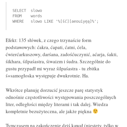
SELECT  slowo

FROM    words

Efekt: 135 słówek, z czego trzynaście form
podstawowych: ćakra, ćapati, ćatni, ćela,
ćwierćarkuszowy, darśana, zadośćuczynić, aćarja, śakti,
śikhara, śilpaśastra, śiwaizm i śudra. Szczególnie do
gustu przypadł mi wyraz śilpaśastra - tu zbitka
ś+samogłoska występuje dwukrotnie. Ha.
Wkrótce planuję dorzucić jeszcze parę statystyk
odnośnie częstotliwości występowania poszczególnych
liter, odległości między literami i tak dalej. Wiedza
kompletnie bezużyteczna, ale jakże piękna
Tymczasem na zakończenie dziś kawał (niestety, tylko w