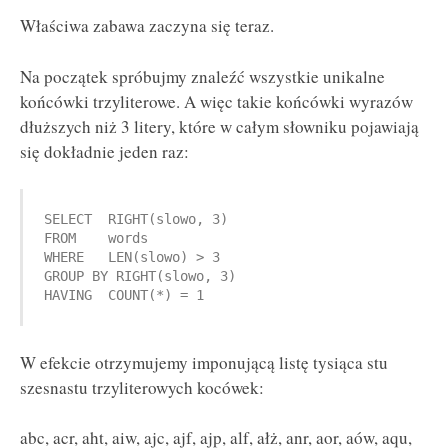
Właściwa zabawa zaczyna się teraz.
Na początek spróbujmy znaleźć wszystkie unikalne
końcówki trzyliterowe. A więc takie końcówki wyrazów
dłuższych niż 3 litery, które w całym słowniku pojawiają
się dokładnie jeden raz:
SELECT  RIGHT(slowo, 3)

FROM    words

WHERE   LEN(slowo) > 3

GROUP BY RIGHT(slowo, 3)

W efekcie otrzymujemy imponującą listę tysiąca stu
szesnastu trzyliterowych kocówek:
abc, acr, aht, aiw, ajc, ajf, ajp, alf, ałż, anr, aor, aów, aqu,