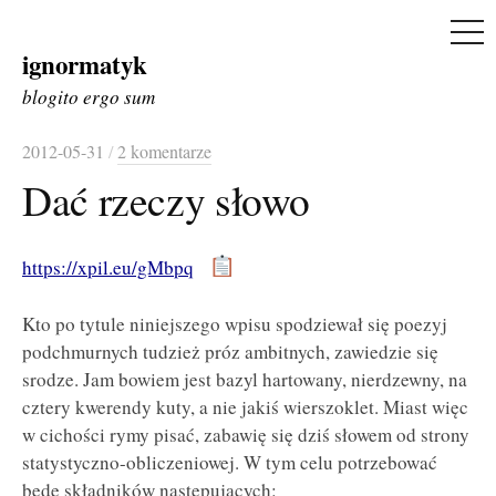
ME
ignormatyk
Skip
to
blogito ergo sum
content
2012-05-31
/
2 komentarze
Dać rzeczy słowo
https://xpil.eu/gMbpq
Kto po tytule niniejszego wpisu spodziewał się poezyj
podchmurnych tudzież próz ambitnych, zawiedzie się
srodze. Jam bowiem jest bazyl hartowany, nierdzewny, na
cztery kwerendy kuty, a nie jakiś wierszoklet. Miast więc
w cichości rymy pisać, zabawię się dziś słowem od strony
statystyczno-obliczeniowej. W tym celu potrzebować
będę składników następujących: