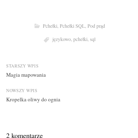
Pchełki
,
Pchełki SQL
,
Pod prąd
językowo
,
pchełki
,
sql
Post
STARSZY WPIS
Magia mapowania
navigation
NOWSZY WPIS
Kropelka oliwy do ognia
2 komentarze