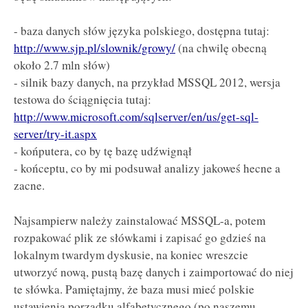
- baza danych słów języka polskiego, dostępna tutaj:
http://www.sjp.pl/slownik/growy/
(na chwilę obecną
około 2.7 mln słów)
- silnik bazy danych, na przykład MSSQL 2012, wersja
testowa do ściągnięcia tutaj:
http://www.microsoft.com/sqlserver/en/us/get-sql-
server/try-it.aspx
- końputera, co by tę bazę udźwignął
- końceptu, co by mi podsuwał analizy jakoweś hecne a
zacne.
Najsampierw należy zainstalować MSSQL-a, potem
rozpakować plik ze słówkami i zapisać go gdzieś na
lokalnym twardym dyskusie, na koniec wreszcie
utworzyć nową, pustą bazę danych i zaimportować do niej
te słówka. Pamiętajmy, że baza musi mieć polskie
ustawienia porządku alfabetycznego (po naszemu