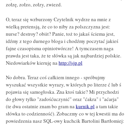
zołzę, zołzo, zołzy, zwiezd.
O, teraz się wzburzony Czytelnik wydrze na mnie z
wielką pretensją, że co to niby za polszczyzna jest:
nurse? destroy? obiit? Panie, toż to jakaś ściema jest,
idźmy z tego durnego bloga i chodźmy poczytać jakieś
fajne czasopisma opiniotwórcze! A tymczasem naga
prawda jest taka, że te słówka są jak najbardziej polskie.
Niedowiarków kieruję na
http://sjp.pl
No dobra. Teraz coś całkiem innego - spróbujmy
wyszukać wszystkie wyrazy, w których po literze ć lub ś
pojawia się samogłoska. Zna ktoś takie? Mi przychodzi
do głowy tylko "zadośćuczynić" oraz "ćakra" i "aćarja"
(te dwa ostatnie znam bo gram na
kurnik.pl
a tam takie
słówka to codzienność). Zobaczmy co w tej kwestii ma do
powiedzenia nasz SQL-owy kuchcik Bartolini Bartłomiej: