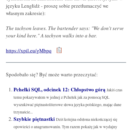
języku Lengłidż - proszę sobie przetłumaczyć we
własnym zakresie):
The tachyon leaves. The bartender says: "We don't serve
your kind here." A tachyon walks into a bar.
https://xpil.eu/gMbpq
Spodobało się? Być może warto przeczytać:
Pchełki SQL, odcinek 12: Chłopstwo górą
Jakiś czas
temu pokazywałem w jednej z Pchełek jak za pomocą SQL
wyszukiwać piętnastoliterowe słowa języka polskiego, mając dane
trzynaście...
Szybkie piętnastki
Dziś kolejna odsłona niekończącej się
opowieści o anagramowaniu. Tym razem pokażę jak w wydajny