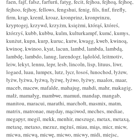
faen, fajf, fałsz, farfurń, fatyg, fecit, fejhoa, fejhoą, fejhoę,
fejhoo, fejhoy, fellows, fengshui, fenig, fils, finf, firefly,
firm, krąp, kreml, kroaz, kronprinz, kronprinzu,
kryptogej, krzywd, krzyżm, księżmi, którąś, któreś,
którzyś, kubb, kubbu, kulm, kulturkampf, kumć, kumys,
kunżut, kupn, kurp, kuruc, kutw, kwagg, kweb, kwinoą,
kwinoę, kwinoo, kyat, lacun, lambd, lambda, lambdą,
lambdę, lambdo, lanug, larendogr, lądolód, leitmotiv,
leiw, lekyt, lennu, lepr, lesb, lincoln, lisp, lituus, liwr,
logaed, luau, lumpex, lutz, lycr, łosoś, łunochod, łyżew,
łyżw, łyżwa, łyżwą, łyżwę, łyżwo, łyżwy, maalox, maar,
maceb, macew, mafalde, mahajug, mahdi, mahr, makagig,
małż, mamałyg, mambwe, mamuń, mandap, mangab,
manitou, maracui, marathi, marchołt, masmix, matm,
matrix, matronae, mayday, mąciwod, meches, mediae,
megapyr, megil, mekk, menhir, meszuge, metax, metaxą,
metaxę, metaxo, mezuz, mężuś, miau, miąs, micr, micw,
micwa, micwą, micwę, micwo, micwy, midi, miejsc,