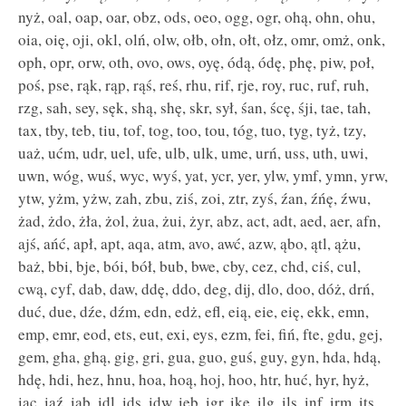
nyż, oal, oap, oar, obz, ods, oeo, ogg, ogr, ohą, ohn, ohu,
oia, oię, oji, okl, olń, olw, ołb, ołn, ołt, ołz, omr, omż, onk,
oph, opr, orw, oth, ovo, ows, oyę, ódą, ódę, phę, piw, poł,
poś, pse, rąk, rąp, rąś, reś, rhu, rif, rje, roy, ruc, ruf, ruh,
rzg, sah, sey, sęk, shą, shę, skr, sył, śan, ścę, śji, tae, tah,
tax, tby, teb, tiu, tof, tog, too, tou, tóg, tuo, tyg, tyż, tzy,
uaż, ućm, udr, uel, ufe, ulb, ulk, ume, urń, uss, uth, uwi,
uwn, wóg, wuś, wyc, wyś, yat, ycr, yer, ylw, ymf, ymn, yrw,
ytw, yżm, yżw, zah, zbu, ziś, zoi, ztr, zyś, źan, źńę, źwu,
żad, żdo, żła, żol, żua, żui, żyr, abz, act, adt, aed, aer, afn,
ajś, ańć, apł, apt, aqa, atm, avo, awć, azw, ąbo, ątl, ążu,
baż, bbi, bje, bói, bół, bub, bwe, cby, cez, chd, ciś, cul,
cwą, cyf, dab, daw, ddę, ddo, deg, dij, dlo, doo, dóż, drń,
duć, due, dźe, dźm, edn, edż, efl, eią, eie, eię, ekk, emn,
emp, emr, eod, ets, eut, exi, eys, ezm, fei, fiń, fte, gdu, gej,
gem, gha, ghą, gig, gri, gua, guo, guś, guy, gyn, hda, hdą,
hdę, hdi, hez, hnu, hoa, hoą, hoj, hoo, htr, huć, hyr, hyż,
iac, iaź, iąb, idl, ids, idw, ieb, igr, ike, ilg, ils, inf, irm, its,