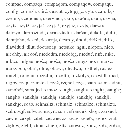
compaq, compaqa, compaqom, compaqów, compaqu,
config, cornish, córć, cuscut, cytopyge, cytr, czarcikęs,
czepig, czeremch, czerymoi, czip, czółnu, czuh, czyha,
czyiś, czyiż, czyjaś, czyjąś, czyjąż, czyjś, daewoo,
daimyo, darmsztadt, darmsztadtu, darśan, dekokt, delft,
demijohn, deseń, destrojs, destroy, dhoti, didżei, dikk,
dławidud, dłut, docusoap, netsuke, ngui, nicpoń, nieb,
niechby, niecoś, niedodm, niedołęg, nieduć, nife, nike,
niktże, nilgau, noścą, noścę, nośco, noys, nózi, nurse,
nurzybób, obiit, obje, obuwi, obydwu, rostbef, roślęż,
rough, roughu, rozedm, rozglifi, rozkołys, rozwidl, ruad,
rugby, rząp, rzemiosł, rzeź, rzępoł, rzęs, saab, sacr, sadhu,
samobói, samojed, samoż, sangh, sangha, sanghą, sanghę,
sangho, sankhja, sankhją, sankhje, sankhję, sankhji,
sankhjo, scab, schmaltz, schmalz, schmalze, schmalzu,
sedn, sejf, selw, semseyit, serir, sfrancuź, shoji, zarzuel,
zawre, zazęb, zdeb, ześwieccz, zgag, zgiełk, zgręz, ziąb,
ziębiw, ziębl, zimn, zineb, zliś, znowuż, znuż, zołz, zołzą,