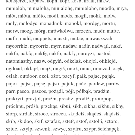
konsjerżu, kopaiw, kopn, kopr, kośb, kraal, mikw,
minialoh, minialohą, minialohę, minialoho, miodlo, miya,
młót, młóta, młóto, modi, mods, mogił, mokk, molw,
moly, mołodyc, monadnok, monokl, mordęg, mortir,
morw, mozg, mórg, mrówkolwu, mrzeżn, mudr, mufte,
mufti, muld, muppets, musztr, mutae, muwaszszah,
mycorrhiz, mycorriz, myrr, nadaw, nadir, nadwątl, nakf,
nakfa, nakfą, nakfę, nakfo, nakfy, narcyzi, nastoć,
natomiastby, nazw, odpylń, odżelaź, oficjel, ofiklejd,
ogdoad, oklapł, onąż, ongiś, onoż, onuc, oranżad, osęk,
osłab, outdoor, ozoi, ożot, pacyf, paiż, pajac, pająk,
pajok, pajsą, pajsę, pajso, pajuk, pańć, pardew, pardw,
parr, paseo, paseos, pożądl, pójł, półbąk, pradżm,
prakryti, prazjol, prażm, prestiż, prodiż, protopop,
próchnu, próśb, przekąs, sibui, sikh, sikha, sikhu, sikhy,
siorp, sirdab, sirocc, siroccu, skądciś, skądeś, skądsiś,
skib, skidoo, skif, sztafaż, sztetł, sztof, sztolń, sztorc,
sztuc, sztylp, szwenk, szwyc, szyfru, szypr, ścichapęk,