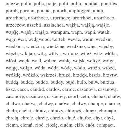
odezw, poliu, polja, polje, polji, polju, pontiac, pontifex,
poroh, porohu, potańc, potorfi, unplugged, upup,
urorrhoeą, urorrhoee, urorrhoeę, urorrhoei, urorrhoeo,
urzeczow, uszebti, uszlachca, wajśja, wajśją, wajśje,
wajśję, wajśji, wajśjo, wampum, wapn, wapń, watah,
wągr, wcir, wedgwood, werteb, wewte, widm, wiedźm,
wiedźma, wiedźmą, wiedźmę, wiedźmo, więc, więcby,
więźb, wikijap, wilg, willys, wirtuoz, witeź, witz, włóku,
włósi, wnęk, woal, wobec, wobłę, wojsk, woltyż, wołgą,
wołgę, wołgo, wóda, wódą, wódę, wódo, wróżb, wróżd,
wróżdę, wróżdo, wskrześ, bruzd, brzdęk, brzóz, brzytw,
buddą, buddę, buddo, buddy, bujd, bulb, bulw, burżua,
bzzz, cacci, candid, cardox, carioc, casanova, casanovą,
casanovę, casanovo, casanovy, ceorl, cetn, chabaź, chałw,
chałwa, chałwą, chałwę, chałwo, chałwy, chappe, charme,
chełp, chełst, chintz, chintzy, chłopyś, chmyz, chomąto,
chreią, chreie, chreię, chreio, chuć, chutbe, chyr, chyż,
ciemn, ciemń, cioć, ciosłę, ciućm, ciżb, cnót, compact,