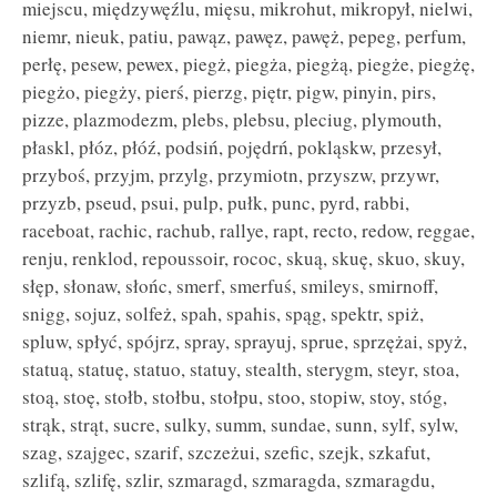
miejscu, międzywęźlu, mięsu, mikrohut, mikropył, nielwi,
niemr, nieuk, patiu, pawąz, pawęz, pawęż, pepeg, perfum,
perłę, pesew, pewex, piegż, piegża, piegżą, piegże, piegżę,
piegżo, piegży, pierś, pierzg, piętr, pigw, pinyin, pirs,
pizze, plazmodezm, plebs, plebsu, pleciug, plymouth,
płaskl, płóz, płóź, podsiń, pojędrń, pokląskw, przesył,
przyboś, przyjm, przylg, przymiotn, przyszw, przywr,
przyzb, pseud, psui, pulp, pułk, punc, pyrd, rabbi,
raceboat, rachic, rachub, rallye, rapt, recto, redow, reggae,
renju, renklod, repoussoir, rococ, skuą, skuę, skuo, skuy,
słęp, słonaw, słońc, smerf, smerfuś, smileys, smirnoff,
snigg, sojuz, solfeż, spah, spahis, spąg, spektr, spiż,
spluw, spłyć, spójrz, spray, sprayuj, sprue, sprzężai, spyż,
statuą, statuę, statuo, statuy, stealth, sterygm, steyr, stoa,
stoą, stoę, stołb, stołbu, stołpu, stoo, stopiw, stoy, stóg,
strąk, strąt, sucre, sulky, summ, sundae, sunn, sylf, sylw,
szag, szajgec, szarif, szczeżui, szefic, szejk, szkafut,
szlifą, szlifę, szlir, szmaragd, szmaragda, szmaragdu,