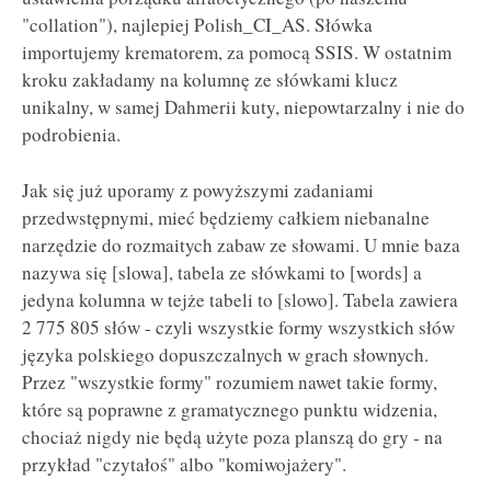
"collation"), najlepiej Polish_CI_AS. Słówka
importujemy krematorem, za pomocą SSIS. W ostatnim
kroku zakładamy na kolumnę ze słówkami klucz
unikalny, w samej Dahmerii kuty, niepowtarzalny i nie do
podrobienia.
Jak się już uporamy z powyższymi zadaniami
przedwstępnymi, mieć będziemy całkiem niebanalne
narzędzie do rozmaitych zabaw ze słowami. U mnie baza
nazywa się [slowa], tabela ze słówkami to [words] a
jedyna kolumna w tejże tabeli to [slowo]. Tabela zawiera
2 775 805 słów - czyli wszystkie formy wszystkich słów
języka polskiego dopuszczalnych w grach słownych.
Przez "wszystkie formy" rozumiem nawet takie formy,
które są poprawne z gramatycznego punktu widzenia,
chociaż nigdy nie będą użyte poza planszą do gry - na
przykład "czytałoś" albo "komiwojażery".