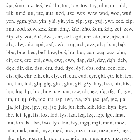
śją, śmo, tcz, teś, teź, thi, toć, toę, toy, tuy, ubn, uir, uld,
ułk, umć, uti, utz, uus, uzd, uze, wex, wiw, wod, woo, wuń,
yen, ygm, yha, yin, yiś, yit, yiż, ylp, ysp, yuj, ywr, zeź, zip,
znu, zod, zow, zzz, źma, źmę, źńe, źńo, źom, żdę, żei, żew,
żip, żły, żot, żuś, żwą, aar, ael, agd, ahr, aio, aiż, ajw, akf,
alz, ałw, ańc, apń, asf, awk, axą, azb, azz, ąbą, bau, bąk,
bbu, bdę, bec, bef, biw, boś, bti, bui, cab, ccą, ccz, chn,
cit, cos, cre, cui, cwa, cwę, cwo, dap, daś, day, dąb, deb,
dęk, dir, diż, dsu, dtu, dud, dyc, dyf, ebs, edm, eez, eio,
eis, ejk, ekr, ełk, ełt, eły, erf, etn, eud, eyr, ębl, ętr, feb, fex,
fic, fnu, fod, gfą, gfę, gho, ghu, gił, gży, hby, hca, hir, his,
hja, hją, hji, hjo, hoę, iae, iau, icw, idi, ięc, ifą, ifę, ifi, igg,
iin, iit, ijj, ikh, ioc, irs, isp, iwr, iya, iżb, jac, jaf, jgę, jja,
jją, jol, jpę, jpy, jsą, jsę, juk, jut, kch, kib, kke, kyn, kyt,
lbe, lci, lęg, liś, lox, lód, lys, lza, lzą, lzę, łęp, łgo, łmu,
łnu, łob, łst, łsz, łwo, łys, łzo, łzy, mgą, mgi, moń, moż,
mta, muk, muń, myz, myź, mzy, mża, mżą, mżo, neź, nęk,
nke, nky, noą, nok, noo, noż, nót, nre, nuą, nuo, nuż, nys,