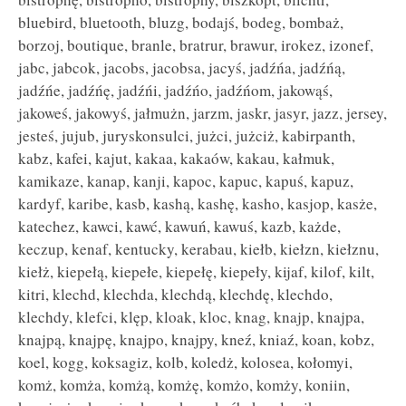
bluebird, bluetooth, bluzg, bodajś, bodeg, bombaż,
borzoj, boutique, branle, bratrur, brawur, irokez, izonef,
jabc, jabcok, jacobs, jacobsa, jacyś, jadźńa, jadźńą,
jadźńe, jadźńę, jadźńi, jadźńo, jadźńom, jakowąś,
jakoweś, jakowyś, jałmużn, jarzm, jaskr, jasyr, jazz, jersey,
jesteś, jujub, juryskonsulci, jużci, jużciż, kabirpanth,
kabz, kafei, kajut, kakaa, kakaów, kakau, kałmuk,
kamikaze, kanap, kanji, kapoc, kapuc, kapuś, kapuz,
kardyf, karibe, kasb, kashą, kashę, kasho, kasjop, kasże,
katechez, kawci, kawć, kawuń, kawuś, kazb, każde,
keczup, kenaf, kentucky, kerabau, kiełb, kiełzn, kiełznu,
kiełż, kiepełą, kiepełe, kiepełę, kiepeły, kijaf, kilof, kilt,
kitri, klechd, klechda, klechdą, klechdę, klechdo,
klechdy, klefci, klęp, kloak, kloc, knag, knajp, knajpa,
knajpą, knajpę, knajpo, knajpy, kneź, kniaź, koan, kobz,
koel, kogg, koksagiz, kolb, koledż, kolosea, kołomyi,
komż, komża, komżą, komżę, komżo, komży, koniin,