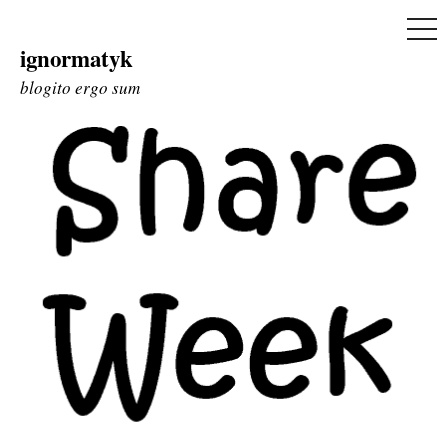
ME
ignormatyk
Skip
to
blogito ergo sum
content