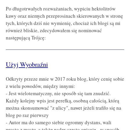
Po długotrwałych rozważaniach, wypiciu hektolitrów
kawy oraz niemych przeprosinach skierowanych w stronę
tych, których dziś nie wymienię, chociaż ich blogi są mi
również bliskie, zdecydowałem się nominować
następującą Trójcę:
Użyj Wyobraźni
Odkryty przeze mnie w 2017 roku blog, który cenię sobie
z wielu powodów, między innymi:
- Jest wielotematyczny, nie sposób się tam znudzić.
Każdy kolejny wpis jest perełką, osobną całością, którą
można skonsumować "z ulicy", nawet jeżeli trafiło się na
blog po raz pierwszy
- Autor ma do samego siebie ogromny dystans, wali
prosto z mostu, a także nader często opisuje - w sposób