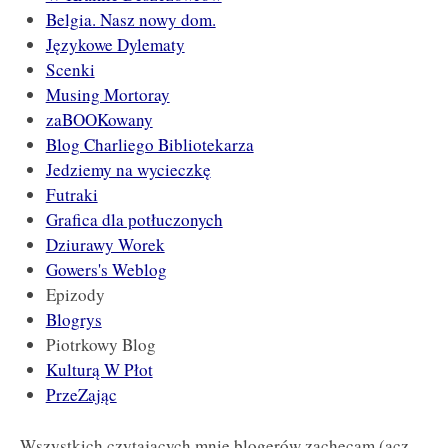
Belgia. Nasz nowy dom.
Językowe Dylematy
Scenki
Musing Mortoray
zaBOOKowany
Blog Charliego Bibliotekarza
Jedziemy na wycieczkę
Futraki
Grafica dla potłuczonych
Dziurawy Worek
Gowers's Weblog
Epizody
Blogrys
Piotrkowy Blog
Kulturą W Płot
PrzeZając
Wszystkich czytających mnie blogerów zachęcam (acz