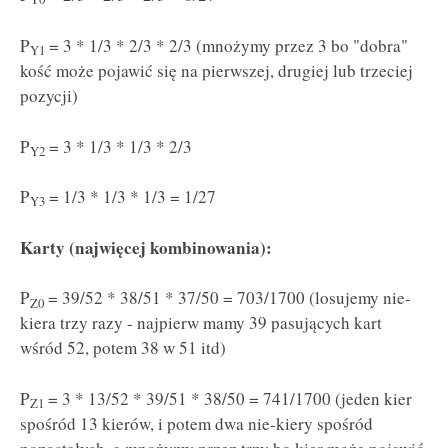
P
= 3 * 1/3 * 2/3 * 2/3 (mnożymy przez 3 bo "dobra"
Y1
kość może pojawić się na pierwszej, drugiej lub trzeciej
pozycji)
P
= 3 * 1/3 * 1/3 * 2/3
Y2
P
= 1/3 * 1/3 * 1/3 = 1/27
Y3
Karty (najwięcej kombinowania):
P
= 39/52 * 38/51 * 37/50 = 703/1700 (losujemy nie-
Z0
kiera trzy razy - najpierw mamy 39 pasujących kart
wśród 52, potem 38 w 51 itd)
P
= 3 * 13/52 * 39/51 * 38/50 = 741/1700 (jeden kier
Z1
spośród 13 kierów, i potem dwa nie-kiery spośród