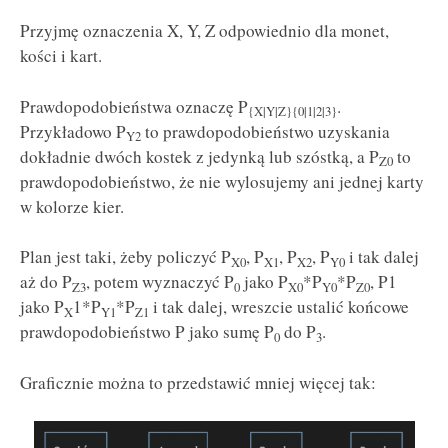
Przyjmę oznaczenia X, Y, Z odpowiednio dla monet,
kości i kart.
Prawdopodobieństwa oznaczę P
.
{X|Y|Z}{0|1|2|3}
Przykładowo P
to prawdopodobieństwo uzyskania
Y2
dokładnie dwóch kostek z jedynką lub szóstką, a P
to
Z0
prawdopodobieństwo, że nie wylosujemy ani jednej karty
w kolorze kier.
Plan jest taki, żeby policzyć P
, P
, P
, P
i tak dalej
X0
X1
X2
Y0
aż do P
, potem wyznaczyć P
jako P
*P
*P
, P1
Z3
0
X0
Y0
Z0
jako P
1*P
*P
i tak dalej, wreszcie ustalić końcowe
X
Y1
Z1
prawdopodobieństwo P jako sumę P
do P
.
0
3
Graficznie można to przedstawić mniej więcej tak: