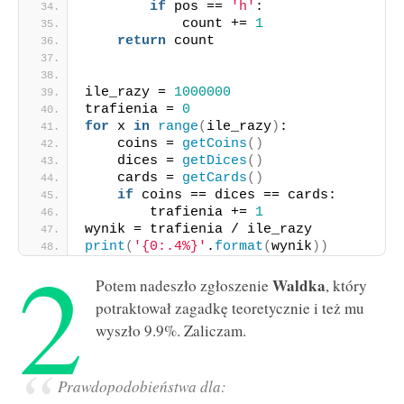
if
 pos == 
'h'
:
            count += 
1
return
 count
ile_razy = 
1000000
trafienia = 
0
for
 x 
in
range
(
ile_razy
)
:
    coins = 
getCoins
()
    dices = 
getDices
()
    cards = 
getCards
()
if
 coins == dices == cards:
        trafienia += 
1
wynik = trafienia / ile_razy
2
print
(
'{0:.4%}'
.
format
(
wynik
))
Waldka
Potem nadeszło zgłoszenie
, który
potraktował zagadkę teoretycznie i też mu
wyszło 9.9%. Zaliczam.
Prawdopodobieństwa dla: