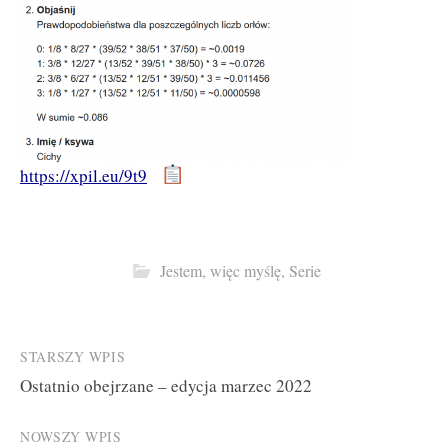
https://xpil.eu/9t9
Jestem, więc myślę
,
Serie
Post
STARSZY WPIS
Ostatnio obejrzane – edycja marzec 2022
navigation
NOWSZY WPIS