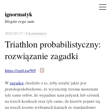
ME
ignormatyk
Skip
to
blogito ergo sum
content
2022-03-17
/
0 komentarzy
Triathlon probabilistyczny:
rozwiązanie zagadki
https://xpil.eu/9t9
W
zagadce
chodziło o to, żeby ustalić jakie jest
prawdopodobieństwo, że wyrzucimy trzema monetami
tyle samo orłów, ile wypadnie nam jedynek lub szóstek
na trzech kostkach oraz tyle samo, ile kierów pojawi się
na trzech losowo wybranych kartach ze standardowej