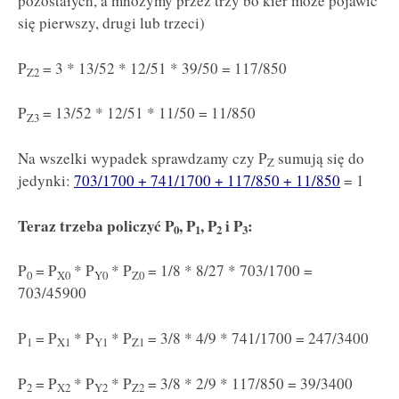
pozostałych, a mnożymy przez trzy bo kier może pojawić
się pierwszy, drugi lub trzeci)
P
= 3 * 13/52 * 12/51 * 39/50 = 117/850
Z2
P
= 13/52 * 12/51 * 11/50 = 11/850
Z3
Na wszelki wypadek sprawdzamy czy P
sumują się do
Z
jedynki:
703/1700 + 741/1700 + 117/850 + 11/850
= 1
Teraz trzeba policzyć P
, P
, P
i P
:
0
1
2
3
P
= P
* P
* P
= 1/8 * 8/27 * 703/1700 =
0
X0
Y0
Z0
703/45900
P
= P
* P
* P
= 3/8 * 4/9 * 741/1700 = 247/3400
1
X1
Y1
Z1
P
= P
* P
* P
= 3/8 * 2/9 * 117/850 = 39/3400
2
X2
Y2
Z2