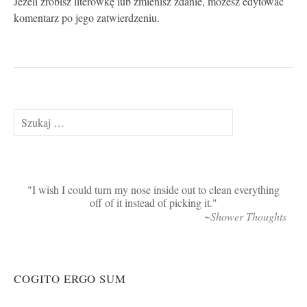
Jeżeli zrobisz literówkę lub zmienisz zdanie, możesz edytować
komentarz po jego zatwierdzeniu.
Szukaj:
I wish I could turn my nose inside out to clean everything
off of it instead of picking it.
~Shower Thoughts
COGITO ERGO SUM