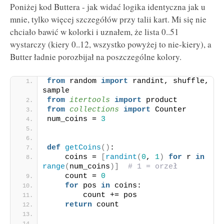
Poniżej kod Buttera - jak widać logika identyczna jak u
mnie, tylko więcej szczegółów przy talii kart. Mi się nie
chciało bawić w kolorki i uznałem, że lista 0..51
wystarczy (kiery 0..12, wszystko powyżej to nie-kiery), a
Butter ładnie porozbijał na poszczególne kolory.
from
 random 
import
 randint, shuffle, 
sample
from 
itertools
 import
 product
from 
collections
 import
 Counter
num_coins = 
3
def
getCoins
()
:
    coins = 
[
randint
(
0
, 
1
)
for
 r 
in
range
(
num_coins
)]
# 1 = orzeł
    count = 
0
for
 pos 
in
 coins:
        count += pos
return
 count