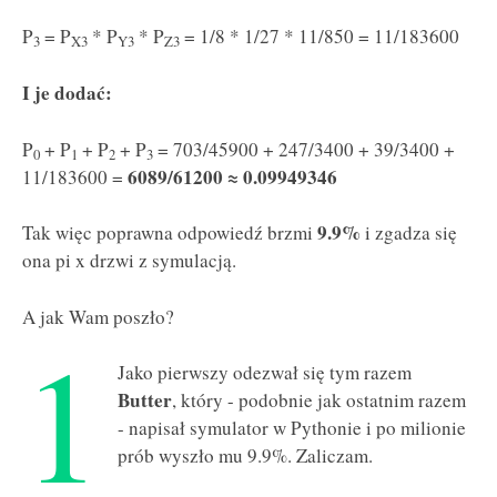
P
= P
* P
* P
= 1/8 * 1/27 * 11/850 = 11/183600
3
X3
Y3
Z3
I je dodać:
P
+ P
+ P
+ P
= 703/45900 + 247/3400 + 39/3400 +
0
1
2
3
6089/61200 ≈ 0.09949346
11/183600 =
9.9%
Tak więc poprawna odpowiedź brzmi
i zgadza się
ona pi x drzwi z symulacją.
A jak Wam poszło?
1
Jako pierwszy odezwał się tym razem
Butter
, który - podobnie jak ostatnim razem
- napisał symulator w Pythonie i po milionie
prób wyszło mu 9.9%. Zaliczam.