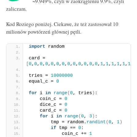
~9.949%, czyli w zaokrągleniu 9.9%, czyli
zaliczam.
Kod Roziego poniżej. Ciekawe, że też zastosował 10
milionów powtórzeń głównej pętli.
import
 random
card = 
[
0
,
0
,
0
,
0
,
0
,
0
,
0
,
0
,
0
,
0
,
0
,
0
,
0
,
1
,
1
,
1
,
1
,
1
,
1
,
1
tries = 
10000000
equal_c = 
0
for
 i 
in
range
(
0
, tries
)
:
    coin_c = 
0
    dice_c = 
0
    card_c = 
0
for
 i 
in
range
(
0
, 
3
)
:
        tmp = random.
randint
(
0
, 
1
)
if
 tmp == 
0
:
            coin_c += 
1