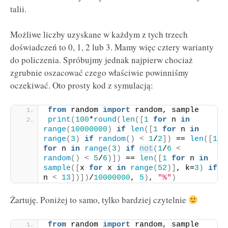
talii.
Możliwe liczby uzyskane w każdym z tych trzech
doświadczeń to 0, 1, 2 lub 3. Mamy więc cztery warianty
do policzenia. Spróbujmy jednak najpierw chociaż
zgrubnie oszacować czego właściwie powinniśmy
oczekiwać. Oto prosty kod z symulacją:
from
 random 
import
 random, sample
print
(
100
*
round
(
len
([
1
for
 n 
in
range
(
10000000
)
if
len
([
1
for
 n 
in
range
(
3
)
if
random
()
<
1
/
2
])
 == 
len
([
1
for
 n 
in
range
(
3
)
if
not
(
1
/
6
<
random
()
<
5
/
6
)])
 == 
len
([
1
for
 n 
in
sample
([
x 
for
 x 
in
range
(
52
)]
, k=
3
)
if
n 
<
13
])])
/
10000000
, 
5
)
, 
"%"
)
Żartuję. Poniżej to samo, tylko bardziej czytelnie
from
 random 
import
 random, sample