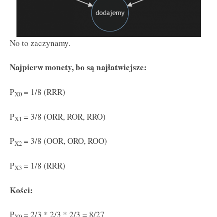
No to zaczynamy.
Najpierw monety, bo są najłatwiejsze:
P
= 1/8 (RRR)
X0
P
= 3/8 (ORR, ROR, RRO)
X1
P
= 3/8 (OOR, ORO, ROO)
X2
P
= 1/8 (RRR)
X3
Kości:
P
= 2/3 * 2/3 * 2/3 = 8/27
Y0