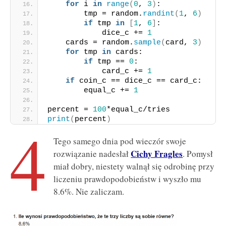
for
 i 
in
range
(
0
, 
3
)
:
        tmp = random.
randint
(
1
, 
6
)
if
 tmp 
in
[
1
, 
6
]
:
            dice_c += 
1
    cards = random.
sample
(
card, 
3
)
for
 tmp 
in
 cards:
if
 tmp == 
0
:
            card_c += 
1
if
 coin_c == dice_c == card_c:
        equal_c += 
1
percent = 
100
*equal_c/tries
4
print
(
percent
)
Tego samego dnia pod wieczór swoje
Cichy Fragles
rozwiązanie nadesłał
. Pomysł
miał dobry, niestety walnął się odrobinę przy
liczeniu prawdopodobieństw i wyszło mu
8.6%. Nie zaliczam.