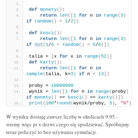
def
monety
()
:
return
len
([
1
for
 n 
in
range
(
3
)
if
random
()
<
1
/
2
])
def
kosci
()
:
return
len
([
1
for
 n 
in
range
(
3
)
if
not
(
1
/
6
<
random
()
<
5
/
6
)])
talia = 
[
x 
for
 x 
in
range
(
52
)]
def
karty
()
:
return
len
([
1
for
 n 
in
sample
(
talia, k=
3
)
if
 n 
<
13
])
proby = 
10000000
wynik = 
len
([
1
for
 n 
in
range
(
proby
)
if
monety
()
 == 
kosci
()
 == 
karty
()])
print
(
100
*
round
(
wynik/proby, 
5
)
, 
"%"
)
W wyniku dostaję zawsze liczbę w okolicach 9.95 -
wiemy więc pi x drzwi czego się spodziewać. Spróbujmy
teraz policzyć to bez używania symulacji.