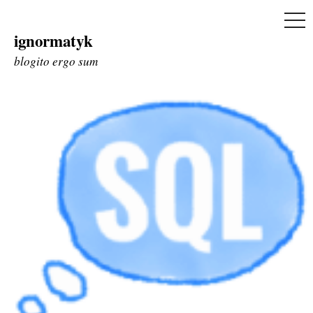
ME
ignormatyk
Skip
to
blogito ergo sum
content