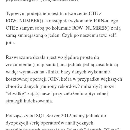
Typowym podejściem jest tu utworzenie CTE z
ROW_NUMBER(), a następnie wykonanie JOIN-a tego
CTE z samym sobą po kolumnie ROW_NUMBER() z nią
samą zmniejszoną o jeden. Czyli po naszemu tzw. self-
join.
Rozwiązanie działa i jest względnie proste do
zrozumienia (i napisania), ma jednak jedną zasadniczą
wadę: wymusza na silniku bazy danych wykonanie
kosztownej operacji JOIN, która w przypadku większych
zbiorów danych (miliony rekordów? miliardy?) może
"chwilkę" zająć, nawet przy założeniu optymalnej
strategii indeksowania.
Począwszy od SQL Server 2012 mamy jednak do
dyzpozycji serię operatorów analitycznych
umożliwiających operacje na "oknach" danych. "Okno"