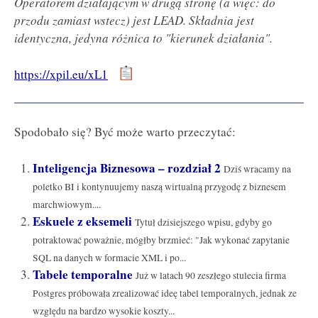
Operatorem działającym w drugą stronę (a więc: do
przodu zamiast wstecz) jest LEAD. Składnia jest
identyczna, jedyna różnica to "kierunek działania".
https://xpil.eu/xL1
Spodobało się? Być może warto przeczytać:
Inteligencja Biznesowa – rozdział 2
Dziś wracamy na
poletko BI i kontynuujemy naszą wirtualną przygodę z biznesem
marchwiowym....
Eskuele z eksemeli
Tytuł dzisiejszego wpisu, gdyby go
potraktować poważnie, mógłby brzmieć: "Jak wykonać zapytanie
SQL na danych w formacie XML i po...
Tabele temporalne
Już w latach 90 zeszłego stulecia firma
Postgres próbowała zrealizować ideę tabel temporalnych, jednak ze
względu na bardzo wysokie koszty...