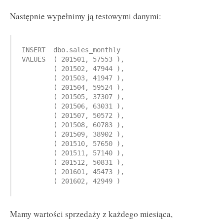
Następnie wypełnimy ją testowymi danymi:
INSERT  dbo.sales_monthly

VALUES  ( 201501, 57553 ),

        ( 201502, 47944 ),

        ( 201503, 41947 ),

        ( 201504, 59524 ),

        ( 201505, 37307 ),

        ( 201506, 63031 ),

        ( 201507, 50572 ),

        ( 201508, 60783 ),

        ( 201509, 38902 ),

        ( 201510, 57650 ),

        ( 201511, 57140 ),

        ( 201512, 50831 ),

        ( 201601, 45473 ),

        ( 201602, 42949 )
Mamy wartości sprzedaży z każdego miesiąca,