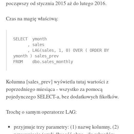
począwszy od stycznia 2015 aż do lutego 2016.
Czas na magię właściwą:
SELECT  ymonth

      , sales

      , LAG(sales, 1, 0) OVER ( ORDER BY 
ymonth ) sales_prev

FROM    dbo.sales_monthly
Kolumna [sales_prev] wyświetla tutaj wartości z
poprzedniego miesiąca - wszystko za pomocą
pojedynczego SELECT-a, bez dodatkowych fikołków.
Trochę o samym operatorze LAG:
przyjmuje trzy parametry: (1) nazwę kolumny, (2)