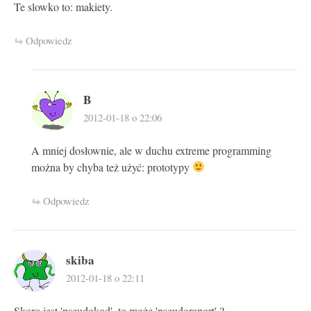
Te slowko to: makiety.
Odpowiedz
B
2012-01-18 o 22:06
A mniej dosłownie, ale w duchu extreme programming
można by chyba też użyć: prototypy
Odpowiedz
skiba
2012-01-18 o 22:11
Skoro jest 'pseudokod', to może 'pseudoraport' ?