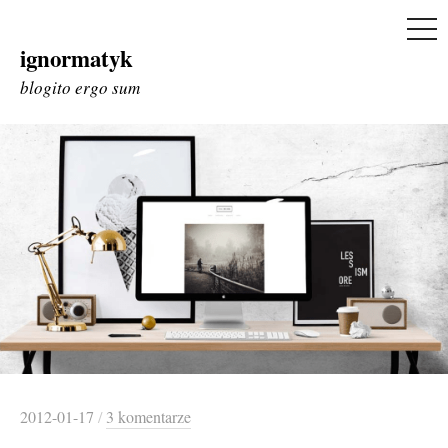
ME
ignormatyk
Skip
to
blogito ergo sum
content
2012-01-17
/
3 komentarze