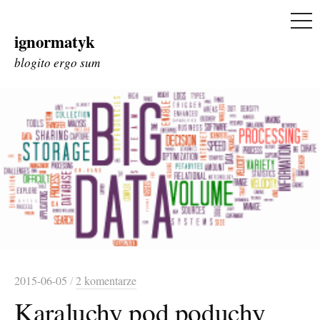
ME
ignormatyk
Skip
to
blogito ergo sum
content
2015-06-05
/
2 komentarze
Karaluchy pod poduchy