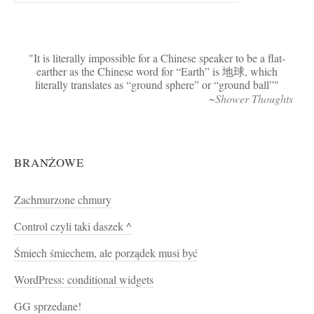
It is literally impossible for a Chinese speaker to be a flat-
earther as the Chinese word for “Earth” is 地球, which
literally translates as “ground sphere” or “ground ball”
~Shower Thoughts
BRANŻOWE
Zachmurzone chmury
Control czyli taki daszek ^
Śmiech śmiechem, ale porządek musi być
WordPress: conditional widgets
GG sprzedane!