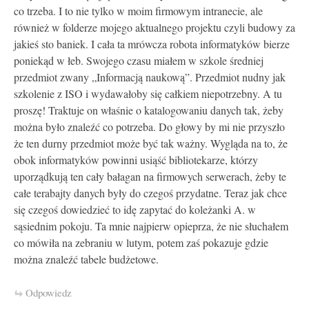
co trzeba. I to nie tylko w moim firmowym intranecie, ale
również w folderze mojego aktualnego projektu czyli budowy za
jakieś sto baniek. I cała ta mrówcza robota informatyków bierze
poniekąd w łeb. Swojego czasu miałem w szkole średniej
przedmiot zwany „Informacją naukową”. Przedmiot nudny jak
szkolenie z ISO i wydawałoby się całkiem niepotrzebny. A tu
proszę! Traktuje on właśnie o katalogowaniu danych tak, żeby
można było znaleźć co potrzeba. Do głowy by mi nie przyszło
że ten durny przedmiot może być tak ważny. Wygląda na to, że
obok informatyków powinni usiąść bibliotekarze, którzy
uporządkują ten cały bałagan na firmowych serwerach, żeby te
całe terabajty danych były do czegoś przydatne. Teraz jak chce
się czegoś dowiedzieć to idę zapytać do koleżanki A. w
sąsiednim pokoju. Ta mnie najpierw opieprza, że nie słuchałem
co mówiła na zebraniu w lutym, potem zaś pokazuje gdzie
można znaleźć tabele budżetowe.
Odpowiedz