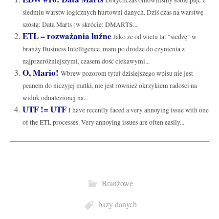
Dotychczas omówiliśmy sobie pięć z
siedmiu warstw logicznych hurtowni danych. Dziś czas na warstwę
szóstą: Data Marts (w skrócie: DMARTS...
ETL – rozważania luźne
Jako że od wielu lat "siedzę" w
branży Business Intelligence, mam po drodze do czynienia z
najprzeróżniejszymi, czasem dość ciekawymi...
O, Mario!
Wbrew pozorom tytuł dzisiejszego wpisu nie jest
peanem do niczyjej matki, nie jest również okrzykiem radości na
widok odnalezionej na...
UTF != UTF
I have recently faced a very annoying issue with one
of the ETL processes. Very annoying issues are often easily...
Branżowe
bazy danych