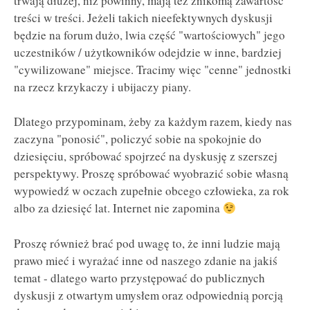
trwają dłużej, niż powinny, mają też znikomą zawartość
treści w treści. Jeżeli takich nieefektywnych dyskusji
będzie na forum dużo, lwia część "wartościowych" jego
uczestników / użytkowników odejdzie w inne, bardziej
"cywilizowane" miejsce. Tracimy więc "cenne" jednostki
na rzecz krzykaczy i ubijaczy piany.
Dlatego przypominam, żeby za każdym razem, kiedy nas
zaczyna "ponosić", policzyć sobie na spokojnie do
dziesięciu, spróbować spojrzeć na dyskusję z szerszej
perspektywy. Proszę spróbować wyobrazić sobie własną
wypowiedź w oczach zupełnie obcego człowieka, za rok
albo za dziesięć lat. Internet nie zapomina
Proszę również brać pod uwagę to, że inni ludzie mają
prawo mieć i wyrażać inne od naszego zdanie na jakiś
temat - dlatego warto przystępować do publicznych
dyskusji z otwartym umysłem oraz odpowiednią porcją