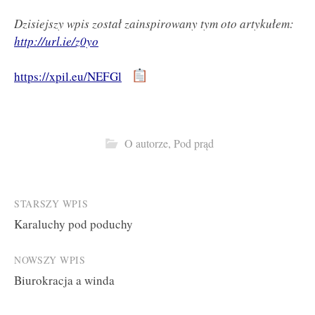
Dzisiejszy wpis został zainspirowany tym oto artykułem:
http://url.ie/z0yo
https://xpil.eu/NEFGl
O autorze
,
Pod prąd
Post
STARSZY WPIS
Karaluchy pod poduchy
navigation
NOWSZY WPIS
Biurokracja a winda