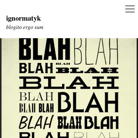
ME
ignormatyk
Skip
to
blogito ergo sum
content