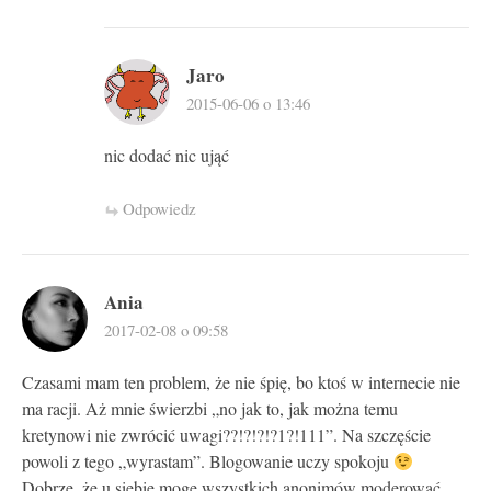
Jaro
2015-06-06 o 13:46
nic dodać nic ująć
Odpowiedz
Ania
2017-02-08 o 09:58
Czasami mam ten problem, że nie śpię, bo ktoś w internecie nie
ma racji. Aż mnie świerzbi „no jak to, jak można temu
kretynowi nie zwrócić uwagi??!?!?!?1?!111”. Na szczęście
powoli z tego „wyrastam”. Blogowanie uczy spokoju
Dobrze, że u siebie mogę wszystkich anonimów moderować,