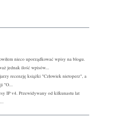
nowiłem nieco uporządkować wpisy na blogu.
aż jednak ilość wpisów...
ojarzy recenzję książki "Człowiek nietoperz", a
i "O...
sy IP v4. Przewidywany od kilkunastu lat
..