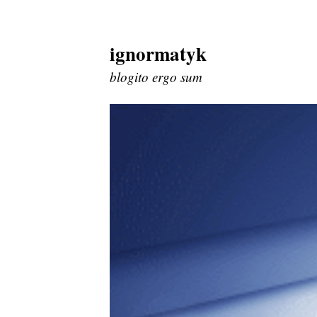
ignormatyk
Skip
to
blogito ergo sum
content