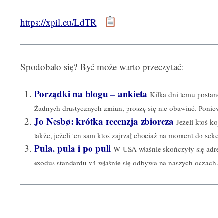
https://xpil.eu/LdTR
Spodobało się? Być może warto przeczytać:
Porządki na blogu – ankieta
Kilka dni temu posta
Żadnych drastycznych zmian, proszę się nie obawiać. Poniew
Jo Nesbø: krótka recenzja zbiorcza
Jeżeli ktoś k
także, jeżeli ten sam ktoś zajrzał chociaż na moment do sekcj
Pula, pula i po puli
W USA właśnie skończyły się adre
exodus standardu v4 właśnie się odbywa na naszych oczach..