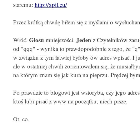
staremu:
http://xpil.eu/
Przez krótką chwilę biłem się z myślami o wysłuchan
Głosu
Jeden
Wróć.
mniejszości.
z Czytelników zasug
od "qqq" - wynika to prawdopodobnie z tego, że "q" j
w związku z tym łatwiej byłoby ów adres wpisać. I j
ale w ostatniej chwili zorientowałem się, że musiałb
na którym znam się jak kura na pieprzu. Prędzej bym
Po prawdzie to blogowi jest wsioryba, czy jego adr
ktoś lubi pisać z www na początku, niech pisze.
Ot, co.