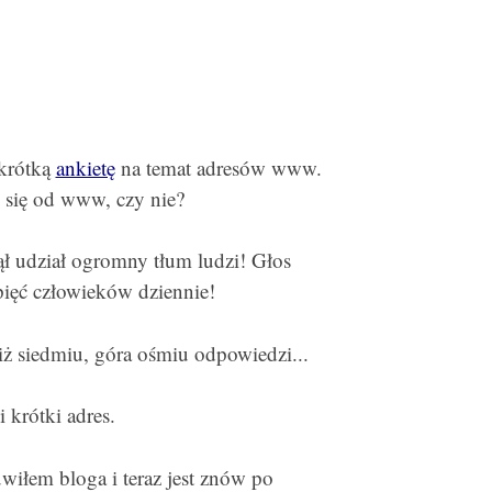
krótką
ankietę
na temat adresów www.
ć się od www, czy nie?
ął udział ogromny tłum ludzi! Głos
ięć człowieków dziennie!
iż siedmiu, góra ośmiu odpowiedzi...
 krótki adres.
iłem bloga i teraz jest znów po