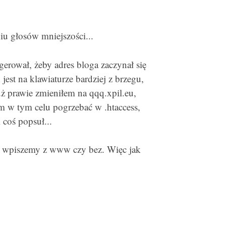
iu głosów mniejszości...
erował, żeby adres bloga zaczynał się
est na klawiaturze bardziej z brzegu,
uż prawie zmieniłem na qqq.xpil.eu,
ym w tym celu pogrzebać w .htaccess,
 coś popsuł...
es wpiszemy z www czy bez. Więc jak