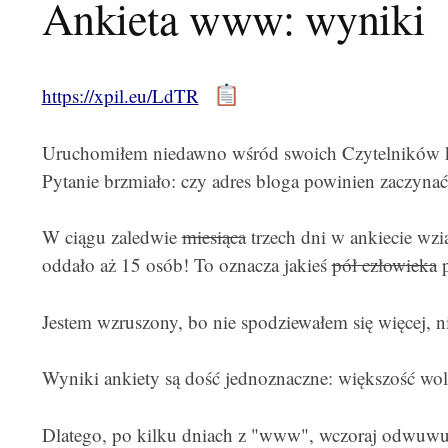
Ankieta www: wyniki
https://xpil.eu/LdTR
Uruchomiłem niedawno wśród swoich Czytelników 
Pytanie brzmiało: czy adres bloga powinien zaczyna
W ciągu zaledwie
miesiąca
trzech dni w ankiecie wzi
oddało aż 15 osób! To oznacza jakieś
pół człowieka
p
Jestem wzruszony, bo nie spodziewałem się więcej, n
Wyniki ankiety są dość jednoznaczne: większość woli
Dlatego, po kilku dniach z "www", wczoraj odwuwuw