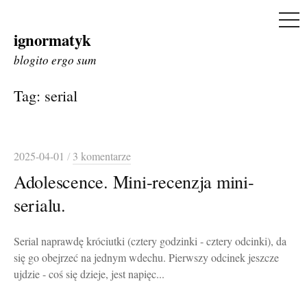
ME
ignormatyk
Skip
to
blogito ergo sum
content
Tag:
serial
2025-04-01
/
3 komentarze
Adolescence. Mini-recenzja mini-
serialu.
Serial naprawdę króciutki (cztery godzinki - cztery odcinki), da
się go obejrzeć na jednym wdechu. Pierwszy odcinek jeszcze
ujdzie - coś się dzieje, jest napięc...