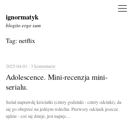
ME
ignormatyk
Skip
to
blogito ergo sum
content
Tag:
netflix
2025-04-01
/
3 komentarze
Adolescence. Mini-recenzja mini-
serialu.
Serial naprawdę króciutki (cztery godzinki - cztery odcinki), da
się go obejrzeć na jednym wdechu. Pierwszy odcinek jeszcze
ujdzie - coś się dzieje, jest napięc...