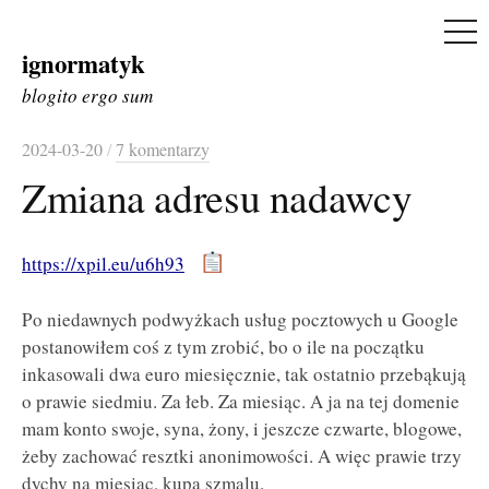
ME
ignormatyk
Skip
to
blogito ergo sum
content
2024-03-20
/
7 komentarzy
Zmiana adresu nadawcy
https://xpil.eu/u6h93
Po niedawnych podwyżkach usług pocztowych u Google
postanowiłem coś z tym zrobić, bo o ile na początku
inkasowali dwa euro miesięcznie, tak ostatnio przebąkują
o prawie siedmiu. Za łeb. Za miesiąc. A ja na tej domenie
mam konto swoje, syna, żony, i jeszcze czwarte, blogowe,
żeby zachować resztki anonimowości. A więc prawie trzy
dychy na miesiąc, kupa szmalu.