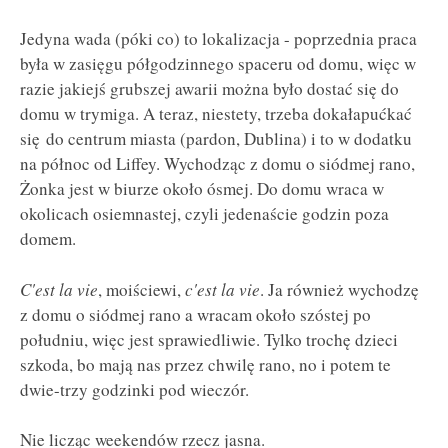
Jedyna wada (póki co) to lokalizacja - poprzednia praca
była w zasięgu półgodzinnego spaceru od domu, więc w
razie jakiejś grubszej awarii można było dostać się do
domu w trymiga. A teraz, niestety, trzeba dokałapućkać
się do centrum miasta (pardon, Dublina) i to w dodatku
na północ od Liffey. Wychodząc z domu o siódmej rano,
Żonka jest w biurze około ósmej. Do domu wraca w
okolicach osiemnastej, czyli jedenaście godzin poza
domem.
C'est la vie
, moiściewi,
c'est la vie
. Ja również wychodzę
z domu o siódmej rano a wracam około szóstej po
południu, więc jest sprawiedliwie. Tylko trochę dzieci
szkoda, bo mają nas przez chwilę rano, no i potem te
dwie-trzy godzinki pod wieczór.
Nie licząc weekendów rzecz jasna.