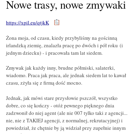
Nowe trasy, nowe zmywaki
https://xpil.eu/qtjkK
Żona moja, od czasu, kiedy przybyliśmy na gościnną
irlandzką ziemię, znalazła pracę po dwóch i pół roku (i
jednym dziecku) - i pracowała tam lat siedem.
Zmywak jak każdy inny, brudne półmiski, salaterki,
wiadomo. Praca jak praca, ale jednak siedem lat to kawał
czasu, zżyła się z firmą dość mocno.
Jednak, jak mówi stare przysłowie pszczół, wszystko
dobre, co się kończy - otóż pewnego pięknego dnia
zadzwonił do niej agent (ale nie 007 tylko taki z agencji...
nie, nie z TAKIEJ agencji, z normalnej, rekrutacyjnej) i
powiedział, że chętnie by ją widział przy zupełnie innym