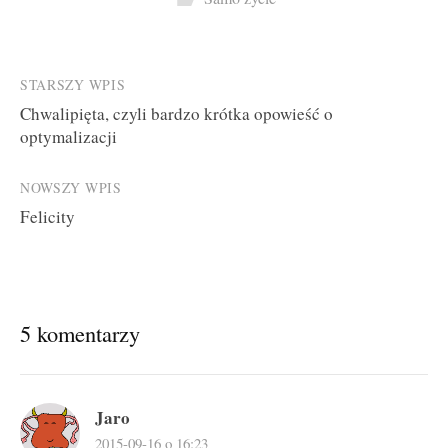
Post
STARSZY WPIS
Chwalipięta, czyli bardzo krótka opowieść o
navigation
optymalizacji
NOWSZY WPIS
Felicity
5 komentarzy
Jaro
2015-09-16 o 16:23