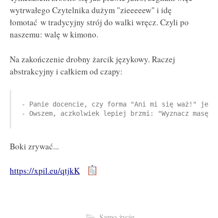
wytrwałego Czytelnika dużym "zieeeeew" i idę
łomotać w tradycyjny strój do walki wręcz. Czyli po
naszemu: walę w kimono.
Na zakończenie drobny żarcik językowy. Raczej
abstrakcyjny i całkiem od czapy:
- Panie docencie, czy forma "Ani mi się waż!" jest 
- Owszem, aczkolwiek lepiej brzmi: "Wyznacz masę n
Boki zrywać...
https://xpil.eu/qtjkK
Samo życie