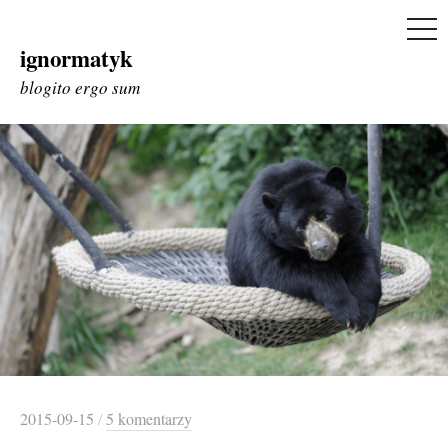
ME
ignormatyk
Skip
to
blogito ergo sum
content
2015-09-15
/
5 komentarzy