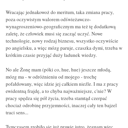
Wracając jednakowoż do meritum, taka zmiana pracy,
poza oczywistym walorem odświeżawczo-
wynagroszeniowo-geograficznym ma też tę dodatkową
zaletę, że człowiek musi się zacząć uczyć. Nowe
technologie, nowy rodzaj biznesu, wszystko oczywiście
po angielsku, a więc mózg paruje, czaszka dymi, trzeba w
krótkim czasie przyjąć duży ładunek wiedzy.
No ale Żonę mam (póki co, hue, hue) jeszcze młodą,
mózg ma - w odróżnieniu od mojego - trochę
pofałdowany, więc idzie jej całkiem nieźle. I ma z pracy
ewidentną frajdę, a to chyba najważniejsze, c'nie? W
pracy spędza się pół życia, trzeba stamtąd czerpać
chociaż odrobinę przyjemności, inaczej cały ten bajzel
traci sens...
Tymczasem zrobiło się już prawie jutro, żegnam więc