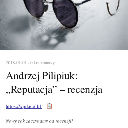
2018-01-01
/
0 komentarzy
Andrzej Pilipiuk:
„Reputacja” – recenzja
https://xpil.eu/tb1
Nowy rok zaczynamy od recenzji!