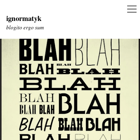
ME
ignormatyk
Skip
to
blogito ergo sum
content