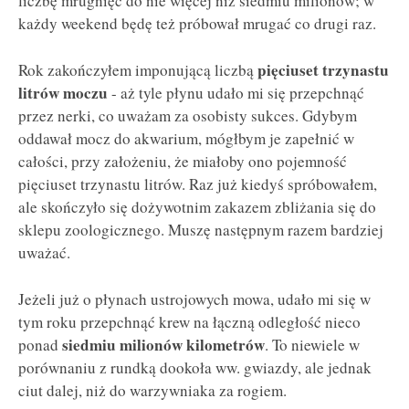
liczbę mrugnięć do nie więcej niż siedmiu milionów; w
każdy weekend będę też próbował mrugać co drugi raz.
pięciuset trzynastu
Rok zakończyłem imponującą liczbą
litrów moczu
- aż tyle płynu udało mi się przepchnąć
przez nerki, co uważam za osobisty sukces. Gdybym
oddawał mocz do akwarium, mógłbym je zapełnić w
całości, przy założeniu, że miałoby ono pojemność
pięciuset trzynastu litrów. Raz już kiedyś spróbowałem,
ale skończyło się dożywotnim zakazem zbliżania się do
sklepu zoologicznego. Muszę następnym razem bardziej
uważać.
Jeżeli już o płynach ustrojowych mowa, udało mi się w
tym roku przepchnąć krew na łączną odległość nieco
siedmiu milionów kilometrów
ponad
. To niewiele w
porównaniu z rundką dookoła ww. gwiazdy, ale jednak
ciut dalej, niż do warzywniaka za rogiem.