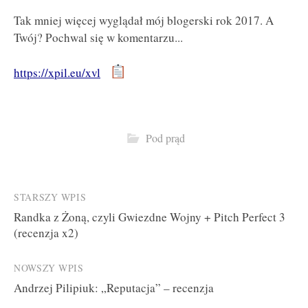
Tak mniej więcej wyglądał mój blogerski rok 2017. A
Twój? Pochwal się w komentarzu...
https://xpil.eu/xvl
Pod prąd
Post
STARSZY WPIS
Randka z Żoną, czyli Gwiezdne Wojny + Pitch Perfect 3
navigation
(recenzja x2)
NOWSZY WPIS
Andrzej Pilipiuk: „Reputacja” – recenzja