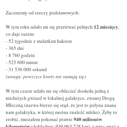
Zaczniemy od rzeczy podstawowych:
12 miesięcy
W tym roku udało mi się przetrwać pełnych
,
co daje razem:
- 52 tygodnie z malutkim hakiem
- 365 dni
- 8 760 godzin
- 525 600 minut
- 31 536 000 sekund
(uwaga: powyższe kwoty nie sumują się)
W tym czasie udało mi się oblecieć dookoła jedną z
niedużych gwiazd w lokalnej galaktyce, zwanej Drogą
Mleczną (nazwa bierze się stąd, że jest to jedyna znana
nam galaktyka, w której można znaleźć mleko). Żeby to
940 milionów
zrobić, musiałem pokonać prawie
kilometrów
(dokładnie: 939 963 728 km), a więc gnać z