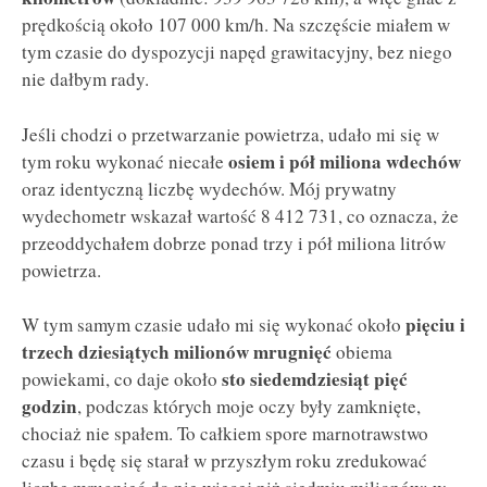
prędkością około 107 000 km/h. Na szczęście miałem w
tym czasie do dyspozycji napęd grawitacyjny, bez niego
nie dałbym rady.
Jeśli chodzi o przetwarzanie powietrza, udało mi się w
osiem i pół miliona wdechów
tym roku wykonać niecałe
oraz identyczną liczbę wydechów. Mój prywatny
wydechometr wskazał wartość 8 412 731, co oznacza, że
przeoddychałem dobrze ponad trzy i pół miliona litrów
powietrza.
pięciu i
W tym samym czasie udało mi się wykonać około
trzech dziesiątych milionów mrugnięć
obiema
sto siedemdziesiąt pięć
powiekami, co daje około
godzin
, podczas których moje oczy były zamknięte,
chociaż nie spałem. To całkiem spore marnotrawstwo
czasu i będę się starał w przyszłym roku zredukować