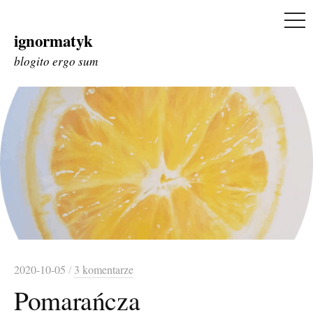
ME
ignormatyk
Skip
to
blogito ergo sum
content
2020-10-05
/
3 komentarze
Pomarańcza