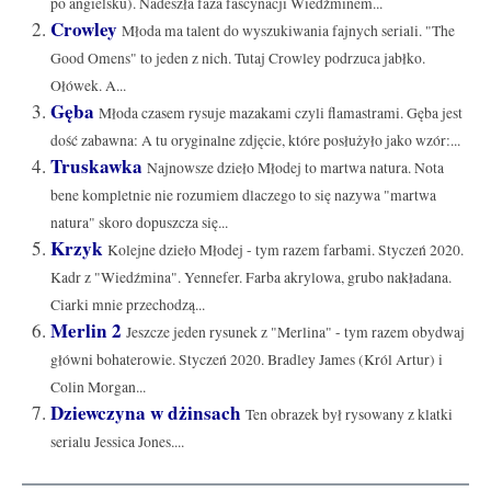
po angielsku). Nadeszła faza fascynacji Wiedźminem...
Crowley
Młoda ma talent do wyszukiwania fajnych seriali. "The
Good Omens" to jeden z nich. Tutaj Crowley podrzuca jabłko.
Ołówek. A...
Gęba
Młoda czasem rysuje mazakami czyli flamastrami. Gęba jest
dość zabawna: A tu oryginalne zdjęcie, które posłużyło jako wzór:...
Truskawka
Najnowsze dzieło Młodej to martwa natura. Nota
bene kompletnie nie rozumiem dlaczego to się nazywa "martwa
natura" skoro dopuszcza się...
Krzyk
Kolejne dzieło Młodej - tym razem farbami. Styczeń 2020.
Kadr z "Wiedźmina". Yennefer. Farba akrylowa, grubo nakładana.
Ciarki mnie przechodzą...
Merlin 2
Jeszcze jeden rysunek z "Merlina" - tym razem obydwaj
główni bohaterowie. Styczeń 2020. Bradley James (Król Artur) i
Colin Morgan...
Dziewczyna w dżinsach
Ten obrazek był rysowany z klatki
serialu Jessica Jones....