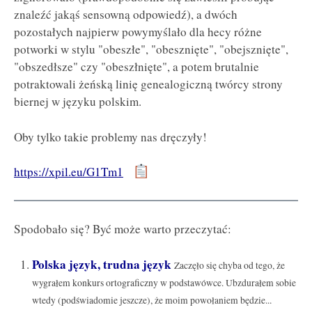
znaleźć jakąś sensowną odpowiedź), a dwóch
pozostałych najpierw powymyślało dla hecy różne
potworki w stylu "obeszłe", "obesznięte", "obejsznięte",
"obszedłsze" czy "obeszłnięte", a potem brutalnie
potraktowali żeńską linię genealogiczną twórcy strony
biernej w języku polskim.
Oby tylko takie problemy nas dręczyły!
https://xpil.eu/G1Tm1
Spodobało się? Być może warto przeczytać:
Polska język, trudna język
Zaczęło się chyba od tego, że
wygrałem konkurs ortograficzny w podstawówce. Ubzdurałem sobie
wtedy (podświadomie jeszcze), że moim powołaniem będzie...