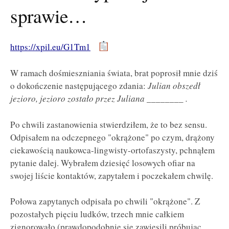
sprawie…
https://xpil.eu/G1Tm1
W ramach dośmieszniania świata, brat poprosił mnie dziś
o dokończenie następującego zdania:
Julian obszedł
jezioro, jezioro zostało przez Juliana ________ .
Po chwili zastanowienia stwierdziłem, że to bez sensu.
Odpisałem na odczepnego "okrążone" po czym, drążony
ciekawością naukowca-lingwisty-ortofaszysty, pchnąłem
pytanie dalej. Wybrałem dziesięć losowych ofiar na
swojej liście kontaktów, zapytałem i poczekałem chwilę.
Połowa zapytanych odpisała po chwili "okrążone". Z
pozostałych pięciu ludków, trzech mnie całkiem
zignorowało (prawdopodobnie się zawiesili próbując