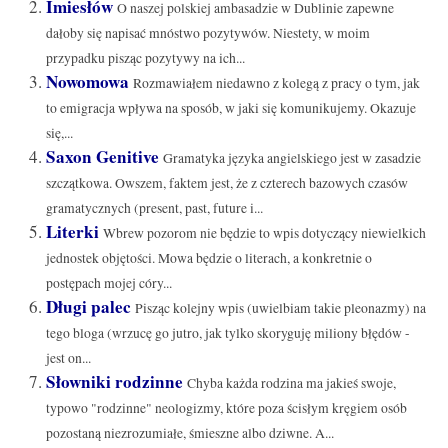
Imiesłów
O naszej polskiej ambasadzie w Dublinie zapewne
dałoby się napisać mnóstwo pozytywów. Niestety, w moim
przypadku pisząc pozytywy na ich...
Nowomowa
Rozmawiałem niedawno z kolegą z pracy o tym, jak
to emigracja wpływa na sposób, w jaki się komunikujemy. Okazuje
się,...
Saxon Genitive
Gramatyka języka angielskiego jest w zasadzie
szczątkowa. Owszem, faktem jest, że z czterech bazowych czasów
gramatycznych (present, past, future i...
Literki
Wbrew pozorom nie będzie to wpis dotyczący niewielkich
jednostek objętości. Mowa będzie o literach, a konkretnie o
postępach mojej córy...
Długi palec
Pisząc kolejny wpis (uwielbiam takie pleonazmy) na
tego bloga (wrzucę go jutro, jak tylko skoryguję miliony błędów -
jest on...
Słowniki rodzinne
Chyba każda rodzina ma jakieś swoje,
typowo "rodzinne" neologizmy, które poza ścisłym kręgiem osób
pozostaną niezrozumiałe, śmieszne albo dziwne. A...