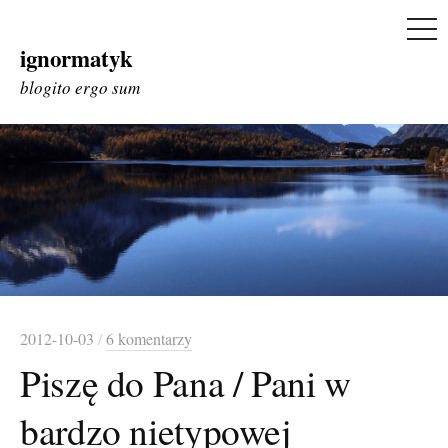
ME
ignormatyk
Skip
to
blogito ergo sum
content
2012-10-03
/
6 komentarzy
Piszę do Pana / Pani w
bardzo nietypowej