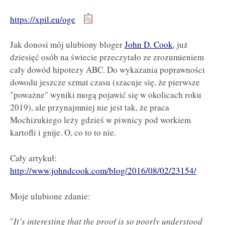
https://xpil.eu/oge
Jak donosi mój ulubiony bloger
John D. Cook
, już
dziesięć osób na świecie przeczytało ze zrozumieniem
cały dowód hipotezy ABC. Do wykazania poprawności
dowodu jeszcze szmat czasu (szacuje się, że pierwsze
"poważne" wyniki mogą pojawić się w okolicach roku
2019), ale przynajmniej nie jest tak, że praca
Mochizukiego leży gdzieś w piwnicy pod workiem
kartofli i gnije. O, co to to nie.
Cały artykuł:
http://www.johndcook.com/blog/2016/08/02/23154/
Moje ulubione zdanie:
"
It’s interesting that the proof is so poorly understood