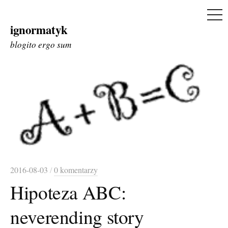
ME
ignormatyk
Skip
to
blogito ergo sum
content
2016-08-03
/
0 komentarzy
Hipoteza ABC:
neverending story