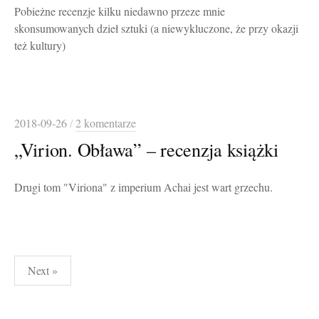
Pobieżne recenzje kilku niedawno przeze mnie
skonsumowanych dzieł sztuki (a niewykluczone, że przy okazji
też kultury)
2018-09-26
/
2 komentarze
„Virion. Obława” – recenzja książki
Drugi tom "Viriona" z imperium Achai jest wart grzechu.
Stronicowanie
Next »
wpisów