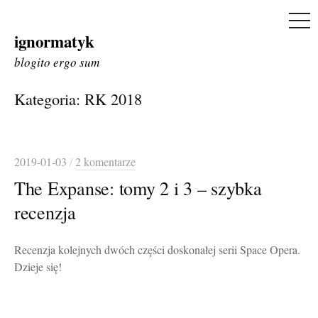
ME
ignormatyk
Skip
to
blogito ergo sum
content
Kategoria:
RK 2018
2019-01-03
/
2 komentarze
The Expanse: tomy 2 i 3 – szybka
recenzja
Recenzja kolejnych dwóch części doskonałej serii Space Opera.
Dzieje się!