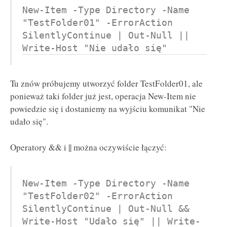
New-Item -Type Directory -Name 
"TestFolder01" -ErrorAction 
SilentlyContinue | Out-Null || 
Write-Host "Nie udało się"
Tu znów próbujemy utworzyć folder TestFolder01, ale
ponieważ taki folder już jest, operacja New-Item nie
powiedzie się i dostaniemy na wyjściu komunikat "Nie
udało się".
Operatory && i || można oczywiście łączyć:
New-Item -Type Directory -Name 
"TestFolder02" -ErrorAction 
SilentlyContinue | Out-Null && 
Write-Host "Udało się" || Write-