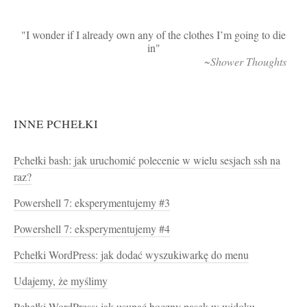
I wonder if I already own any of the clothes I’m going to die
in
~Shower Thoughts
INNE PCHEŁKI
Pchełki bash: jak uruchomić polecenie w wielu sesjach ssh na
raz?
Powershell 7: eksperymentujemy #3
Powershell 7: eksperymentujemy #4
Pchełki WordPress: jak dodać wyszukiwarkę do menu
Udajemy, że myślimy
Pchełki WordPress: jak usunąć boczny pasek w widoku