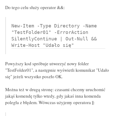
Do tego celu służy operator &&:
New-Item -Type Directory -Name 
"TestFolder01" -ErrorAction 
SilentlyContinue | Out-Null && 
Write-Host "Udało się"
Powyższy kod spróbuje utworzyć nowy folder
"TestFolder01", a następnie wyświetli komunikat "Udało
się" jeżeli wszystko poszło OK.
Można też w drugą stronę: czasami chcemy uruchomić
jakąś komendę tylko wtedy, gdy jakaś inna komenda
poległa z błędem. Wówczas użyjemy operatora ||: