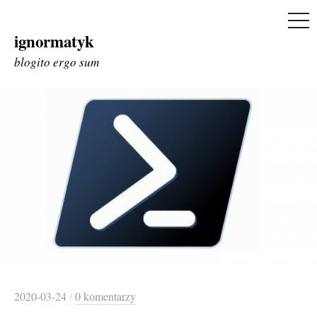
ME
ignormatyk
Skip
to
blogito ergo sum
content
2020-03-24
/
0 komentarzy