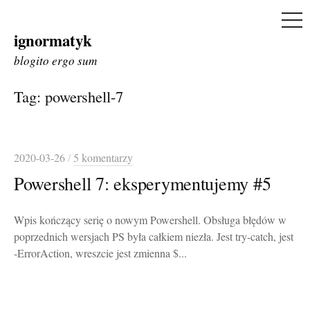
ME
ignormatyk
Skip
to
blogito ergo sum
content
Tag:
powershell-7
2020-03-26
/
5 komentarzy
Powershell 7: eksperymentujemy #5
Wpis kończący serię o nowym Powershell. Obsługa błędów w
poprzednich wersjach PS była całkiem niezła. Jest try-catch, jest
-ErrorAction, wreszcie jest zmienna $...