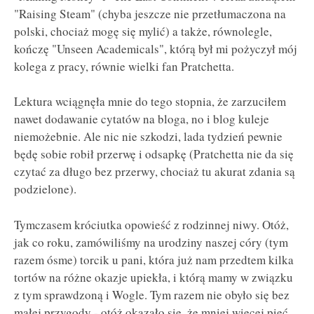
"Raising Steam" (chyba jeszcze nie przetłumaczona na
polski, chociaż mogę się mylić) a także, równolegle,
kończę "Unseen Academicals", którą był mi pożyczył mój
kolega z pracy, równie wielki fan Pratchetta.
Lektura wciągnęła mnie do tego stopnia, że zarzuciłem
nawet dodawanie cytatów na bloga, no i blog kuleje
niemożebnie. Ale nic nie szkodzi, lada tydzień pewnie
będę sobie robił przerwę i odsapkę (Pratchetta nie da się
czytać za długo bez przerwy, chociaż tu akurat zdania są
podzielone).
Tymczasem króciutka opowieść z rodzinnej niwy. Otóż,
jak co roku, zamówiliśmy na urodziny naszej córy (tym
razem ósme) torcik u pani, która już nam przedtem kilka
tortów na różne okazje upiekła, i którą mamy w związku
z tym sprawdzoną i Wogle. Tym razem nie obyło się bez
małej przygody - otóż okazało się, że mniej więcej pięć