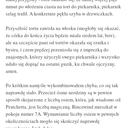
minut po włożeniu ciasta na tort do piekarnika, piekarnik
szlag trafił. A konkretnie pękła szyba w drzwiczkach.
Przyszłość tortu zawisła na włosku (mogłoby się okazać,
że córka do końca życia będzie miała siedem lat, brrr),
ale na szczęście pani od tortów okazała się rzutka i
bystra, i czem prędzej przeniosła się z imprezką do
znajomych, którzy użyczyli swego piekarnika i wszystko
udało się dopiąć na ostatni guzik, ku chwale ojczyzny,
amen.
Po krótkim namyśle wykombinowałem chyba, co się tak
naprawdę stało. Przecież ósme urodziny są w pewien
sposób skojarzone z liczbą osiem, która, jak wiadomo od
Pratchetta, jest liczbą magiczną. Rincewind mieszkał w
pokoju numer 7A. Wymawianie liczby osiem w pewnych
okolicznościach mogło się skończyć naprawdę