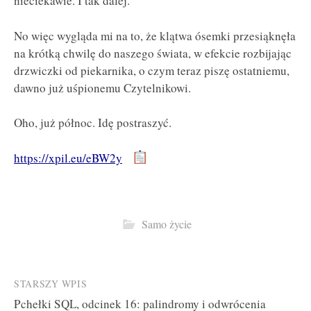
nieciekawie. I tak dalej.
No więc wygląda mi na to, że klątwa ósemki przesiąknęła
na krótką chwilę do naszego świata, w efekcie rozbijając
drzwiczki od piekarnika, o czym teraz piszę ostatniemu,
dawno już uśpionemu Czytelnikowi.
Oho, już północ. Idę postraszyć.
https://xpil.eu/eBW2y
Samo życie
Post
STARSZY WPIS
Pchełki SQL, odcinek 16: palindromy i odwrócenia