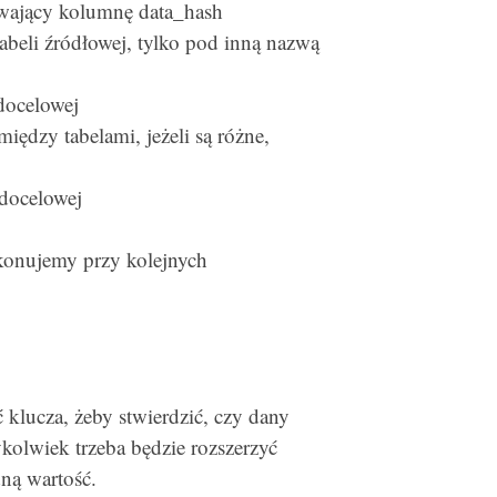
wający kolumnę data_hash
beli źródłowej, tylko pod inną nazwą
 docelowej
iędzy tabelami, jeżeli są różne,
 docelowej
konujemy przy kolejnych
klucza, żeby stwierdzić, czy dany
dykolwiek trzeba będzie rozszerzyć
ną wartość.