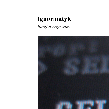
ignormatyk
Skip
to
blogito ergo sum
content