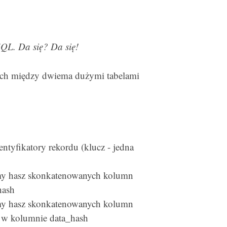
 SQL. Da się? Da się!
ych między dwiema dużymi tabelami
tyfikatory rekordu (klucz - jedna
amy hasz skonkatenowanych kolumn
hash
amy hasz skonkatenowanych kolumn
o w kolumnie data_hash