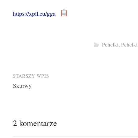
https://xpil.eu/gga
Pchełki
,
Pchełk
Post
STARSZY WPIS
Skurwy
navigation
2 komentarze