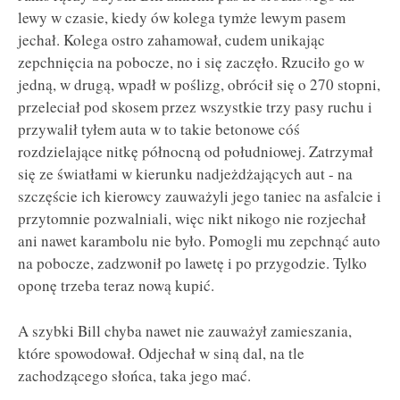
lewy w czasie, kiedy ów kolega tymże lewym pasem
jechał. Kolega ostro zahamował, cudem unikając
zepchnięcia na pobocze, no i się zaczęło. Rzuciło go w
jedną, w drugą, wpadł w poślizg, obrócił się o 270 stopni,
przeleciał pod skosem przez wszystkie trzy pasy ruchu i
przywalił tyłem auta w to takie betonowe cóś
rozdzielające nitkę północną od południowej. Zatrzymał
się ze światłami w kierunku nadjeżdżających aut - na
szczęście ich kierowcy zauważyli jego taniec na asfalcie i
przytomnie pozwalniali, więc nikt nikogo nie rozjechał
ani nawet karambolu nie było. Pomogli mu zepchnąć auto
na pobocze, zadzwonił po lawetę i po przygodzie. Tylko
oponę trzeba teraz nową kupić.
A szybki Bill chyba nawet nie zauważył zamieszania,
które spowodował. Odjechał w siną dal, na tle
zachodzącego słońca, taka jego mać.