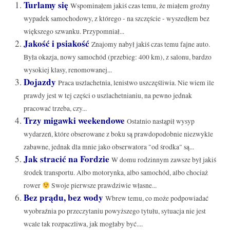
Turlamy się
Wspominałem jakiś czas temu, że miałem groźny
wypadek samochodowy, z którego - na szczęście - wyszedłem bez
większego szwanku. Przypomniał...
Jakość i psiakość
Znajomy nabył jakiś czas temu fajne auto.
Była okazja, nowy samochód (przebieg: 400 km), z salonu, bardzo
wysokiej klasy, renomowanej...
Dojazdy
Praca uszlachetnia, lenistwo uszczęśliwia. Nie wiem ile
prawdy jest w tej części o uszlachetnianiu, na pewno jednak
pracować trzeba, czy...
Trzy migawki weekendowe
Ostatnio nastąpił wysyp
wydarzeń, które obserowane z boku są prawdopodobnie niezwykle
zabawne, jednak dla mnie jako obserwatora "od środka" są...
Jak stracić na Fordzie
W domu rodzinnym zawsze był jakiś
środek transportu. Albo motorynka, albo samochód, albo chociaż
rower
Swoje pierwsze prawdziwie własne...
Bez prądu, bez wody
Wbrew temu, co może podpowiadać
wyobraźnia po przeczytaniu powyższego tytułu, sytuacja nie jest
wcale tak rozpaczliwa, jak mogłaby być....