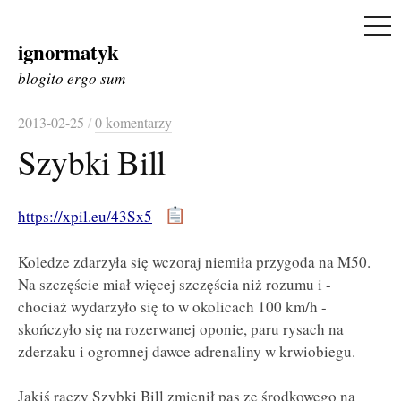
ME
ignormatyk
Skip
to
blogito ergo sum
content
2013-02-25
/
0 komentarzy
Szybki Bill
https://xpil.eu/43Sx5
Koledze zdarzyła się wczoraj niemiła przygoda na M50.
Na szczęście miał więcej szczęścia niż rozumu i -
chociaż wydarzyło się to w okolicach 100 km/h -
skończyło się na rozerwanej oponie, paru rysach na
zderzaku i ogromnej dawce adrenaliny w krwiobiegu.
Jakiś rączy Szybki Bill zmienił pas ze środkowego na