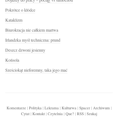
Dojazdy do pracy – pociąg vs samochód
Pokrótce o kłódce
Kataklizm
Biurokracja nie całkiem martwa
Irlandzka myśl techniczna: prund
Deszcz dzwoni jesienny
Końsola
Sześciokąt nieforemny, taka jego mać
Komentarze
|
Polityka
|
Lekrama
|
Kulturwa
|
Spacer
|
Archiwum
|
Cytat
|
Kontakt
|
Czytelnia
|
Que?
|
RSS
|
Szukaj