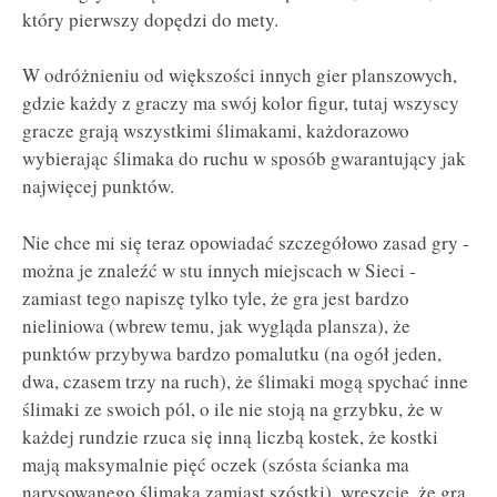
który pierwszy dopędzi do mety.
W odróżnieniu od większości innych gier planszowych,
gdzie każdy z graczy ma swój kolor figur, tutaj wszyscy
gracze grają wszystkimi ślimakami, każdorazowo
wybierając ślimaka do ruchu w sposób gwarantujący jak
najwięcej punktów.
Nie chce mi się teraz opowiadać szczegółowo zasad gry -
można je znaleźć w stu innych miejscach w Sieci -
zamiast tego napiszę tylko tyle, że gra jest bardzo
nieliniowa (wbrew temu, jak wygląda plansza), że
punktów przybywa bardzo pomalutku (na ogół jeden,
dwa, czasem trzy na ruch), że ślimaki mogą spychać inne
ślimaki ze swoich pól, o ile nie stoją na grzybku, że w
każdej rundzie rzuca się inną liczbą kostek, że kostki
mają maksymalnie pięć oczek (szósta ścianka ma
narysowanego ślimaka zamiast szóstki), wreszcie, że gra