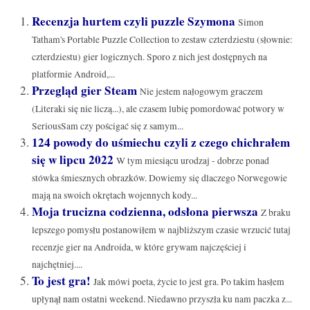
Recenzja hurtem czyli puzzle Szymona
Simon
Tatham's Portable Puzzle Collection to zestaw czterdziestu (słownie:
czterdziestu) gier logicznych. Sporo z nich jest dostępnych na
platformie Android,...
Przegląd gier Steam
Nie jestem nałogowym graczem
(Literaki się nie liczą...), ale czasem lubię pomordować potwory w
SeriousSam czy pościgać się z samym...
124 powody do uśmiechu czyli z czego chichrałem
się w lipcu 2022
W tym miesiącu urodzaj - dobrze ponad
stówka śmiesznych obrazków. Dowiemy się dlaczego Norwegowie
mają na swoich okrętach wojennych kody...
Moja trucizna codzienna, odsłona pierwsza
Z braku
lepszego pomysłu postanowiłem w najbliższym czasie wrzucić tutaj
recenzje gier na Androida, w które grywam najczęściej i
najchętniej....
To jest gra!
Jak mówi poeta, życie to jest gra. Po takim hasłem
upłynął nam ostatni weekend. Niedawno przyszła ku nam paczka z...