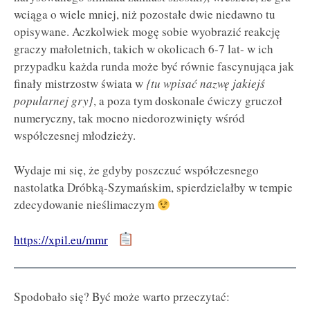
wciąga o wiele mniej, niż pozostałe dwie niedawno tu
opisywane. Aczkolwiek mogę sobie wyobrazić reakcję
graczy małoletnich, takich w okolicach 6-7 lat- w ich
przypadku każda runda może być równie fascynująca jak
finały mistrzostw świata w
{tu wpisać nazwę jakiejś
popularnej gry}
, a poza tym doskonale ćwiczy gruczoł
numeryczny, tak mocno niedorozwinięty wśród
współczesnej młodzieży.
Wydaje mi się, że gdyby poszczuć współczesnego
nastolatka Dróbką-Szymańskim, spierdzielałby w tempie
zdecydowanie nieślimaczym
https://xpil.eu/mmr
Spodobało się? Być może warto przeczytać: