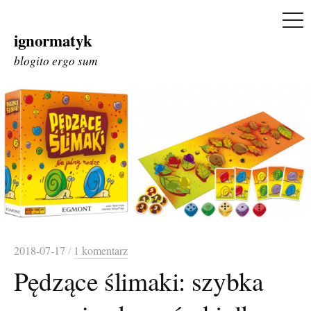
ME
ignormatyk
Skip
to
blogito ergo sum
content
2018-07-17
/
1 komentarz
Pędzące ślimaki: szybka