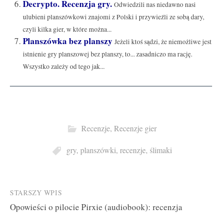
Decrypto. Recenzja gry.
Odwiedzili nas niedawno nasi
ulubieni planszówkowi znajomi z Polski i przywieźli ze sobą dary,
czyli kilka gier, w które można...
Planszówka bez planszy
Jeżeli ktoś sądzi, że niemożliwe jest
istnienie gry planszowej bez planszy, to... zasadniczo ma rację.
Wszystko zależy od tego jak...
Recenzje
,
Recenzje gier
gry
,
planszówki
,
recenzje
,
ślimaki
Post
STARSZY WPIS
Opowieści o pilocie Pirxie (audiobook): recenzja
navigation