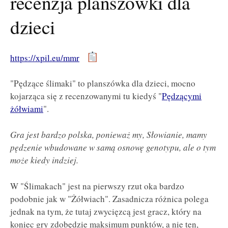
recenzja planszówki dla
dzieci
https://xpil.eu/mmr
"Pędzące ślimaki" to planszówka dla dzieci, mocno
kojarząca się z recenzowanymi tu kiedyś "
Pędzącymi
żółwiami
".
Gra jest bardzo polska, ponieważ my, Słowianie, mamy
pędzenie wbudowane w samą osnowę genotypu, ale o tym
może kiedy indziej.
W "Ślimakach" jest na pierwszy rzut oka bardzo
podobnie jak w "Żółwiach". Zasadnicza różnica polega
jednak na tym, że tutaj zwycięzcą jest gracz, który na
koniec gry zdobędzie maksimum punktów, a nie ten,