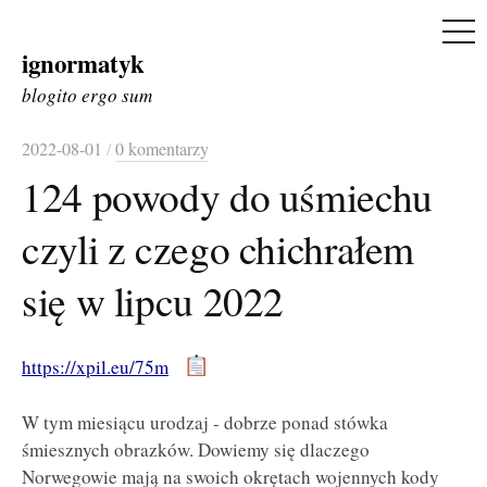
ME
ignormatyk
Skip
to
blogito ergo sum
content
2022-08-01
/
0 komentarzy
124 powody do uśmiechu
czyli z czego chichrałem
się w lipcu 2022
https://xpil.eu/75m
W tym miesiącu urodzaj - dobrze ponad stówka
śmiesznych obrazków. Dowiemy się dlaczego
Norwegowie mają na swoich okrętach wojennych kody