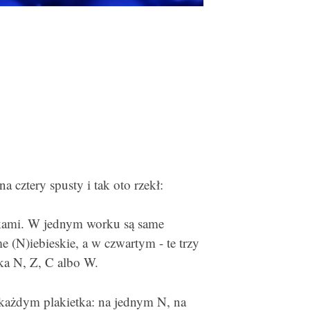
a cztery spusty i tak oto rzekł:
lkami. W jednym worku są same
 (N)iebieskie, a w czwartym - te trzy
ka N, Z, C albo W.
a każdym plakietka: na jednym N, na