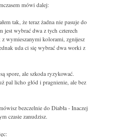
tymczasem mówi dalej:
ałem tak, że teraz żadna nie pasuje do
 jest wybrać dwa z tych czterech
k z wymieszanymi kolorami, zgnijesz
 jednak uda ci się wybrać dwa worki z
są spore, ale szkoda ryzykować.
ż pal licho głód i pragnienie, ale bez
 mówisz bezczelnie do Diabła - Inaczej
tym czasie zanudzisz.
ęc: