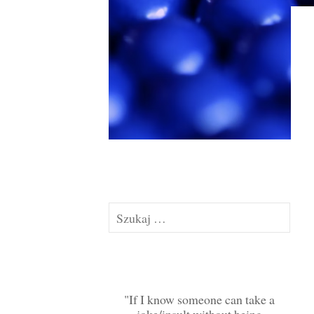
Szukaj:
If I know someone can take a