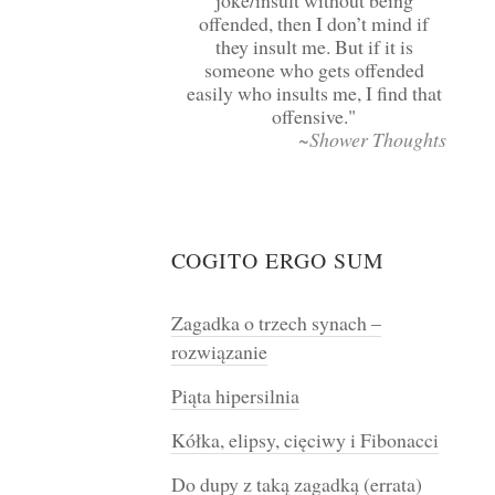
joke/insult without being
offended, then I don’t mind if
they insult me. But if it is
someone who gets offended
easily who insults me, I find that
offensive.
~Shower Thoughts
COGITO ERGO SUM
Zagadka o trzech synach –
rozwiązanie
Piąta hipersilnia
Kółka, elipsy, cięciwy i Fibonacci
Do dupy z taką zagadką (errata)