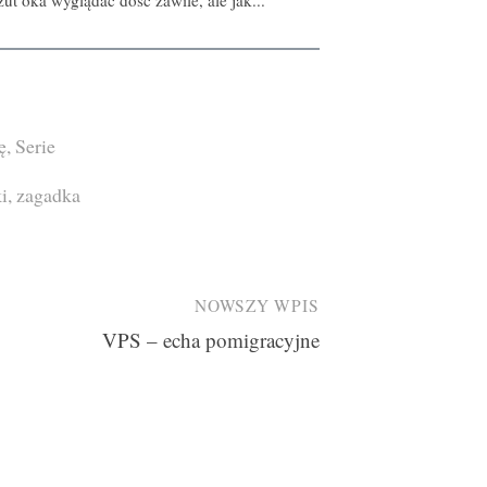
ut oka wyglądać dość zawile, ale jak...
ę
,
Serie
i
,
zagadka
NOWSZY WPIS
VPS – echa pomigracyjne