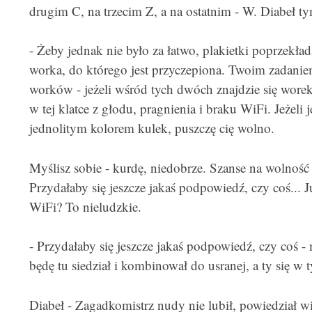
drugim C, na trzecim Z, a na ostatnim - W. Diabeł 
- Żeby jednak nie było za łatwo, plakietki poprzekład
worka, do którego jest przyczepiona. Twoim zadaniem
worków - jeżeli wśród tych dwóch znajdzie się wore
w tej klatce z głodu, pragnienia i braku WiFi. Jeżeli
jednolitym kolorem kulek, puszczę cię wolno.
Myślisz sobie - kurdę, niedobrze. Szanse na wolność 
Przydałaby się jeszcze jakaś podpowiedź, czy coś... Ju
WiFi? To nieludzkie.
- Przydałaby się jeszcze jakaś podpowiedź, czy coś -
będę tu siedział i kombinował do usranej, a ty się w 
Diabeł - Zagadkomistrz nudy nie lubił, powiedział wi