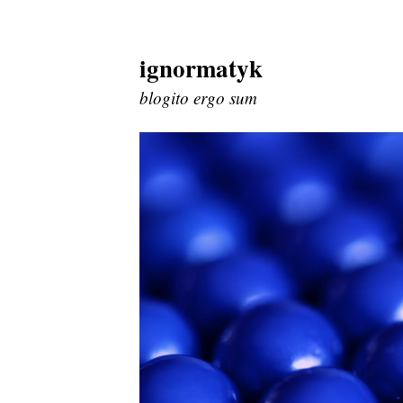
ignormatyk
Skip
to
blogito ergo sum
content