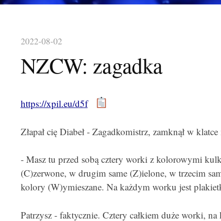
2022-08-02
NZCW: zagadka
https://xpil.eu/d5f
Złapał cię Diabeł - Zagadkomistrz, zamknął w klatce n
- Masz tu przed sobą cztery worki z kolorowymi ku
(C)zerwone, w drugim same (Z)ielone, w trzecim same
kolory (W)ymieszane. Na każdym worku jest plakiet
Patrzysz - faktycznie. Cztery całkiem duże worki, n