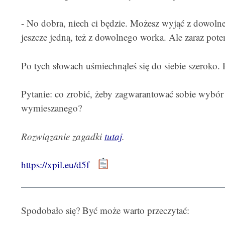
- No dobra, niech ci będzie. Możesz wyjąć z dowoln
jeszcze jedną, też z dowolnego worka. Ale zaraz po
Po tych słowach uśmiechnąłeś się do siebie szeroko. P
Pytanie: co zrobić, żeby zagwarantować sobie wyb
wymieszanego?
Rozwiązanie zagadki
tutaj
.
https://xpil.eu/d5f
Spodobało się? Być może warto przeczytać: