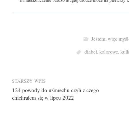
na nieskończenie bardzo długiej drodze może na pierwszy rz
Jestem, więc myśl
diabeł
,
kolorowe
,
kulk
Post
STARSZY WPIS
124 powody do uśmiechu czyli z czego
navigation
chichrałem się w lipcu 2022