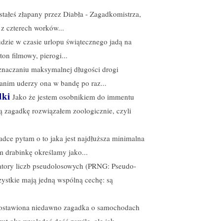
tałeś złapany przez Diabła - Zagadkomistrza,
z czterech worków...
dzie w czasie urlopu świątecznego jadą na
on filmowy, pierogi...
naczaniu maksymalnej długości drogi
zanim uderzy ona w bandę po raz...
dki
Jako że jestem osobnikiem do immentu
ą zagadkę rozwiązałem zoologicznie, czyli
dce pytam o to jaka jest najdłuższa minimalna
m drabinkę określamy jako...
tory liczb pseudolosowych (PRNG: Pseudo-
stkie mają jedną wspólną cechę: są
ostawiona niedawno zagadka o samochodach