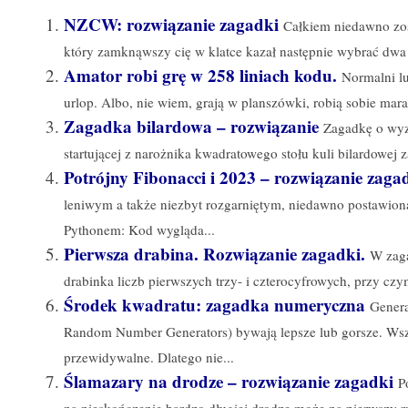
NZCW: rozwiązanie zagadki
Całkiem niedawno zos
który zamknąwszy cię w klatce kazał następnie wybrać dwa 
Amator robi grę w 258 liniach kodu.
Normalni lu
urlop. Albo, nie wiem, grają w planszówki, robią sobie marat
Zagadka bilardowa – rozwiązanie
Zagadkę o wyz
startującej z narożnika kwadratowego stołu kuli bilardowej 
Potrójny Fibonacci i 2023 – rozwiązanie zaga
leniwym a także niezbyt rozgarniętym, niedawno postawion
Pythonem: Kod wygląda...
Pierwsza drabina. Rozwiązanie zagadki.
W zaga
drabinka liczb pierwszych trzy- i czterocyfrowych, przy czy
Środek kwadratu: zagadka numeryczna
Genera
Random Number Generators) bywają lepsze lub gorsze. Wszy
przewidywalne. Dlatego nie...
Ślamazary na drodze – rozwiązanie zagadki
P