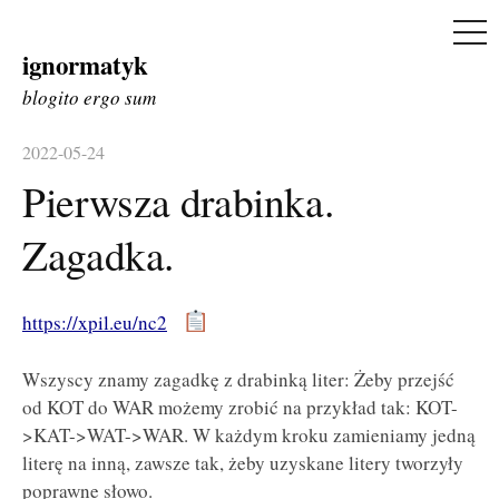
ME
ignormatyk
Skip
to
blogito ergo sum
content
2022-05-24
Pierwsza drabinka.
Zagadka.
https://xpil.eu/nc2
Wszyscy znamy zagadkę z drabinką liter: Żeby przejść
od KOT do WAR możemy zrobić na przykład tak: KOT-
>KAT->WAT->WAR. W każdym kroku zamieniamy jedną
literę na inną, zawsze tak, żeby uzyskane litery tworzyły
poprawne słowo.