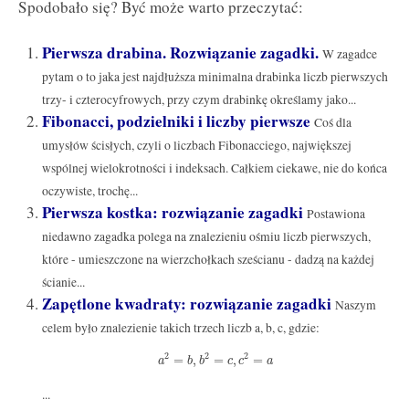
Spodobało się? Być może warto przeczytać:
Pierwsza drabina. Rozwiązanie zagadki.
W zagadce
pytam o to jaka jest najdłuższa minimalna drabinka liczb pierwszych
trzy- i czterocyfrowych, przy czym drabinkę określamy jako...
Fibonacci, podzielniki i liczby pierwsze
Coś dla
umysłów ścisłych, czyli o liczbach Fibonacciego, największej
wspólnej wielokrotności i indeksach. Całkiem ciekawe, nie do końca
oczywiste, trochę...
Pierwsza kostka: rozwiązanie zagadki
Postawiona
niedawno zagadka polega na znalezieniu ośmiu liczb pierwszych,
które - umieszczone na wierzchołkach sześcianu - dadzą na każdej
ścianie...
Zapętlone kwadraty: rozwiązanie zagadki
Naszym
celem było znalezienie takich trzech liczb a, b, c, gdzie:
2
2
2
=
,
=
,
=
a
b
b
c
c
a
...