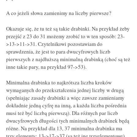
A co jeżeli słowa zamienimy na liczby pierwsze?
Okazuje się, że tu też są takie drabinki. Na przykład żeby
przejść z 23 do 31 możemy zrobić to w ten sposób: 23-
>13->11->31. Czytelnikowi pozostawiam do
sprawdzenia, że jest to para dwucyfrowych liczb
pierwszych z najdłuższą minimalną drabinką (choć są też
inne takie pary, na przykład 97->53).
Minimalna drabinka to najkrótsza liczba kroków
wymaganych do przekształcenia jednej liczby w drugą
(spełniając zasady drabinki a więc zawsze zamieniamy
dokładnie jedną cyfrę na inną, a każda liczba pośrednia
musi też być liczbą pierwszą). Dla różnych par liczb
dwucyfrowych długości tych minimalnych drabinek będą
różne. Na przykład dla 13, 37 minimalna drabinka ma
trzy elementy: 13->17->37 (są też ine trzyelementowe).