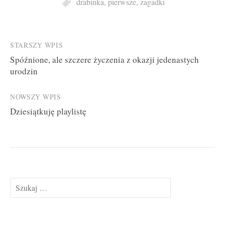
drabinka
,
pierwsze
,
zagadki
Post
STARSZY WPIS
Spóźnione, ale szczere życzenia z okazji jedenastych
navigation
urodzin
NOWSZY WPIS
Dziesiątkuję playlistę
Szukaj: