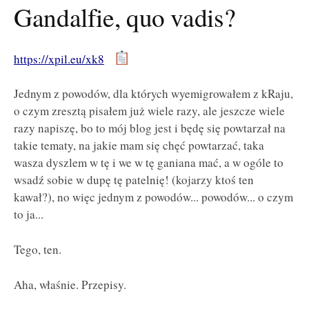
Gandalfie, quo vadis?
https://xpil.eu/xk8
Jednym z powodów, dla których wyemigrowałem z kRaju,
o czym zresztą pisałem już wiele razy, ale jeszcze wiele
razy napiszę, bo to mój blog jest i będę się powtarzał na
takie tematy, na jakie mam się chęć powtarzać, taka
wasza dyszlem w tę i we w tę ganiana mać, a w ogóle to
wsadź sobie w dupę tę patelnię! (kojarzy ktoś ten
kawał?), no więc jednym z powodów... powodów... o czym
to ja...
Tego, ten.
Aha, właśnie. Przepisy.