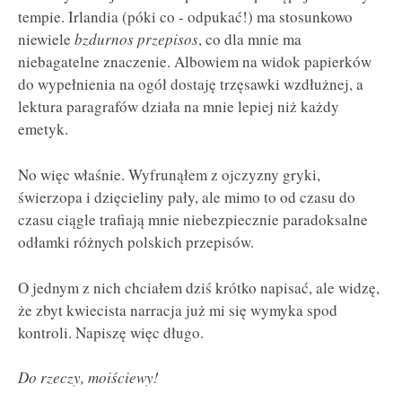
tempie. Irlandia (póki co - odpukać!) ma stosunkowo
niewiele
bzdurnos przepisos
, co dla mnie ma
niebagatelne znaczenie. Albowiem na widok papierków
do wypełnienia na ogół dostaję trzęsawki wzdłużnej, a
lektura paragrafów działa na mnie lepiej niż każdy
emetyk.
No więc właśnie. Wyfrunąłem z ojczyzny gryki,
świerzopa i dzięcieliny pały, ale mimo to od czasu do
czasu ciągle trafiają mnie niebezpiecznie paradoksalne
odłamki różnych polskich przepisów.
O jednym z nich chciałem dziś krótko napisać, ale widzę,
że zbyt kwiecista narracja już mi się wymyka spod
kontroli. Napiszę więc długo.
Do rzeczy, moiściewy!