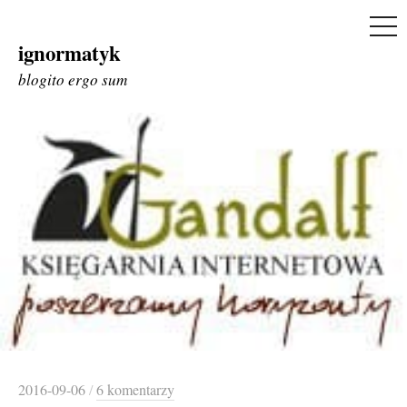
ME
ignormatyk
Skip
to
blogito ergo sum
content
2016-09-06
/
6 komentarzy