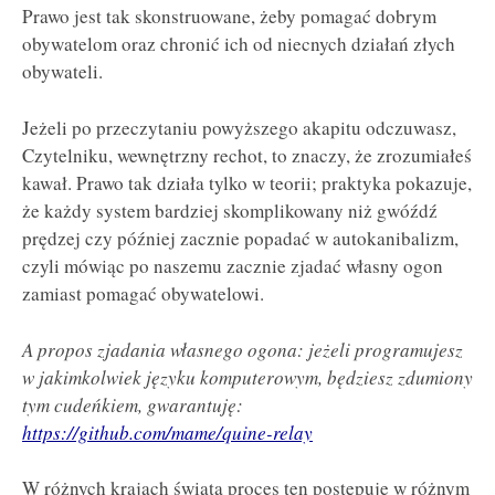
Prawo jest tak skonstruowane, żeby pomagać dobrym
obywatelom oraz chronić ich od niecnych działań złych
obywateli.
Jeżeli po przeczytaniu powyższego akapitu odczuwasz,
Czytelniku, wewnętrzny rechot, to znaczy, że zrozumiałeś
kawał. Prawo tak działa tylko w teorii; praktyka pokazuje,
że każdy system bardziej skomplikowany niż gwóźdź
prędzej czy później zacznie popadać w autokanibalizm,
czyli mówiąc po naszemu zacznie zjadać własny ogon
zamiast pomagać obywatelowi.
A propos zjadania własnego ogona: jeżeli programujesz
w jakimkolwiek języku komputerowym, będziesz zdumiony
tym cudeńkiem, gwarantuję:
https://github.com/mame/quine-relay
W różnych krajach świata proces ten postępuje w różnym