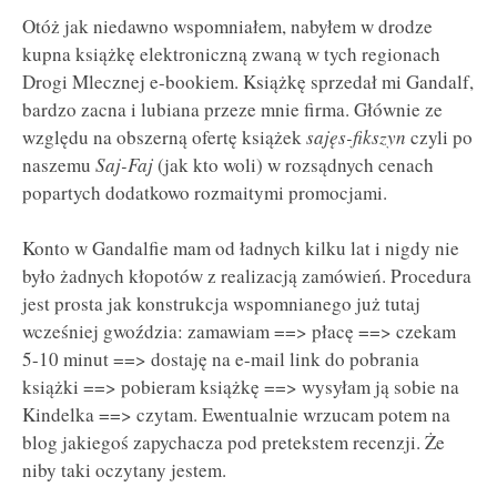
Otóż jak niedawno wspomniałem, nabyłem w drodze
kupna książkę elektroniczną zwaną w tych regionach
Drogi Mlecznej e-bookiem. Książkę sprzedał mi Gandalf,
bardzo zacna i lubiana przeze mnie firma. Głównie ze
względu na obszerną ofertę książek
sajęs-fikszyn
czyli po
naszemu
Saj-Faj
(jak kto woli) w rozsądnych cenach
popartych dodatkowo rozmaitymi promocjami.
Konto w Gandalfie mam od ładnych kilku lat i nigdy nie
było żadnych kłopotów z realizacją zamówień. Procedura
jest prosta jak konstrukcja wspomnianego już tutaj
wcześniej gwoździa: zamawiam ==> płacę ==> czekam
5-10 minut ==> dostaję na e-mail link do pobrania
książki ==> pobieram książkę ==> wysyłam ją sobie na
Kindelka ==> czytam. Ewentualnie wrzucam potem na
blog jakiegoś zapychacza pod pretekstem recenzji. Że
niby taki oczytany jestem.