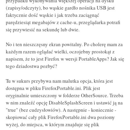
przypadku wykonywania większej operacji na dysku
(zapisy/odczyty), bo wąskie gardło nośnika USB jest
faktycznie dość wąskie i jak trzeba zaciągnąć
parędziesiąt megabajów z cache-u, przeglądarka potrafi
się przywiesić na sekundę lub dwie.
No i ten nieszczęsny ekran powitalny. Po cholerę mam za
każdym razem oglądać wielki, oczojebny prostokąt z
napisem, że to jest Firefox w wersji PortableApps? Jak się
tego dziadostwa pozbyć?
Tu w sukurs przybywa nam malutka opcja, która jest
dostępna w pliku FirefoxPortable.ini. Plik jest
oryginalnie umieszczony w folderze OtherSource. Trzeba
w nim znaleźć opcję DisableSplashScreen i ustawić ją na
"true" (bez cudzysłowiów). A następnie - koniecznie -
skopiować cały plik FirefoxPortable.ini dwa poziomy
wyżej, do miejsca, w którym znajduje się plik