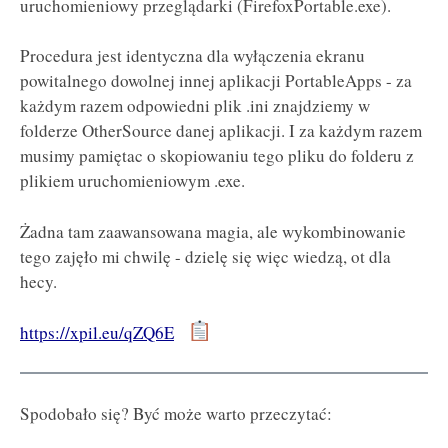
uruchomieniowy przeglądarki (FirefoxPortable.exe).
Procedura jest identyczna dla wyłączenia ekranu
powitalnego dowolnej innej aplikacji PortableApps - za
każdym razem odpowiedni plik .ini znajdziemy w
folderze OtherSource danej aplikacji. I za każdym razem
musimy pamiętac o skopiowaniu tego pliku do folderu z
plikiem uruchomieniowym .exe.
Żadna tam zaawansowana magia, ale wykombinowanie
tego zajęło mi chwilę - dzielę się więc wiedzą, ot dla
hecy.
https://xpil.eu/qZQ6E
Spodobało się? Być może warto przeczytać: