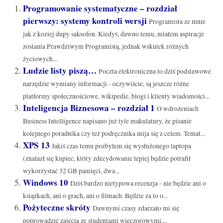
Programowanie systematyczne – rozdział
pierwszy: systemy kontroli wersji
Programista ze mnie
jak z koziej dupy saksofon. Kiedyś, dawno temu, miałem aspiracje
zostania Prawdziwym Programistą, jednak wskutek różnych
życiowych...
Ludzie listy piszą…
Poczta elektroniczna to dziś podstawowe
narzędzie wymiany informacji - oczywiście, są jeszcze różne
platformy społecznościowe, wikipedie, blogi i klienty wiadomości...
Inteligencja Biznesowa – rozdział 1
O wdrożeniach
Business Intelligence napisano już tyle makulatury, że pisanie
kolejnego poradnika czy też podręcznika mija się z celem. Temat...
XPS 13
Jakiś czas temu pozbyłem się wysłużonego laptopa
(znalazł się kupiec, który zdecydowanie lepiej będzie potrafił
wykorzystać 32 GB pamięci, dwa...
Windows 10
Dziś bardzo nietypowa recenzja - nie będzie ani o
książkach, ani o grach, ani o filmach. Będzie za to o...
Pożyteczne skróty
Dawnymi czasy zdarzało mi się
poprowadzić zajęcia ze studentami wieczorowymi....