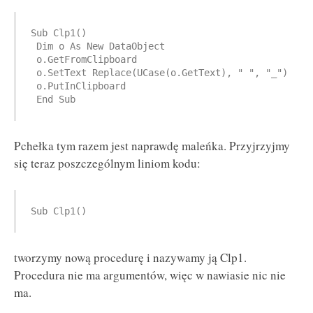
Sub Clp1()

 Dim o As New DataObject

 o.GetFromClipboard

 o.SetText Replace(UCase(o.GetText), " ", "_")

 o.PutInClipboard

 End Sub
Pchełka tym razem jest naprawdę maleńka. Przyjrzyjmy
się teraz poszczególnym liniom kodu:
Sub Clp1()
tworzymy nową procedurę i nazywamy ją Clp1.
Procedura nie ma argumentów, więc w nawiasie nic nie
ma.