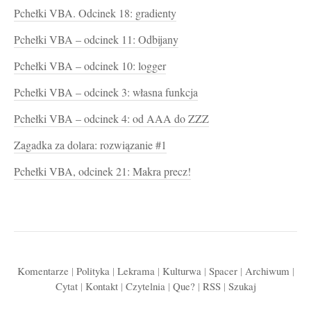
Pchełki VBA. Odcinek 18: gradienty
Pchełki VBA – odcinek 11: Odbijany
Pchełki VBA – odcinek 10: logger
Pchełki VBA – odcinek 3: własna funkcja
Pchełki VBA – odcinek 4: od AAA do ZZZ
Zagadka za dolara: rozwiązanie #1
Pchełki VBA, odcinek 21: Makra precz!
Komentarze
|
Polityka
|
Lekrama
|
Kulturwa
|
Spacer
|
Archiwum
|
Cytat
|
Kontakt
|
Czytelnia
|
Que?
|
RSS
|
Szukaj