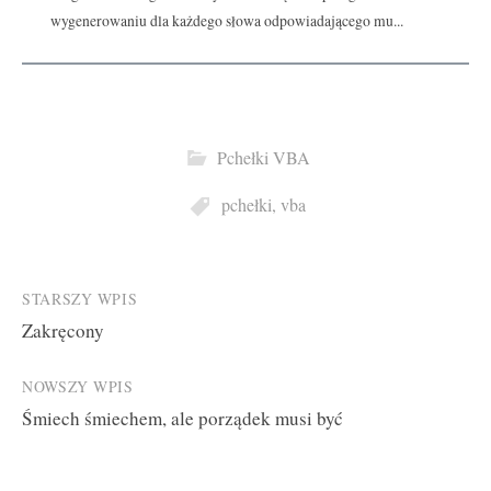
wygenerowaniu dla każdego słowa odpowiadającego mu...
Pchełki VBA
pchełki
,
vba
Post
STARSZY WPIS
Zakręcony
navigation
NOWSZY WPIS
Śmiech śmiechem, ale porządek musi być