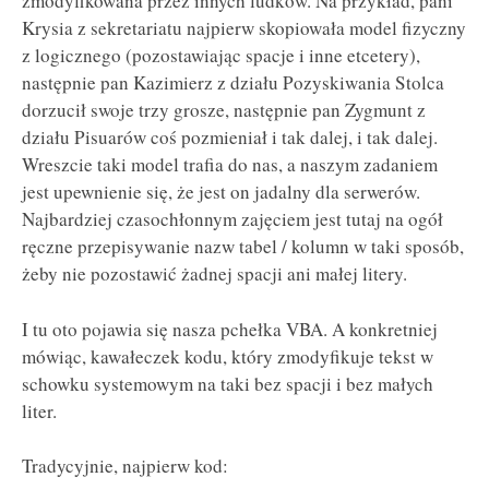
zmodyfikowana przez innych ludków. Na przykład, pani
Krysia z sekretariatu najpierw skopiowała model fizyczny
z logicznego (pozostawiając spacje i inne etcetery),
następnie pan Kazimierz z działu Pozyskiwania Stolca
dorzucił swoje trzy grosze, następnie pan Zygmunt z
działu Pisuarów coś pozmieniał i tak dalej, i tak dalej.
Wreszcie taki model trafia do nas, a naszym zadaniem
jest upewnienie się, że jest on jadalny dla serwerów.
Najbardziej czasochłonnym zajęciem jest tutaj na ogół
ręczne przepisywanie nazw tabel / kolumn w taki sposób,
żeby nie pozostawić żadnej spacji ani małej litery.
I tu oto pojawia się nasza pchełka VBA. A konkretniej
mówiąc, kawałeczek kodu, który zmodyfikuje tekst w
schowku systemowym na taki bez spacji i bez małych
liter.
Tradycyjnie, najpierw kod: