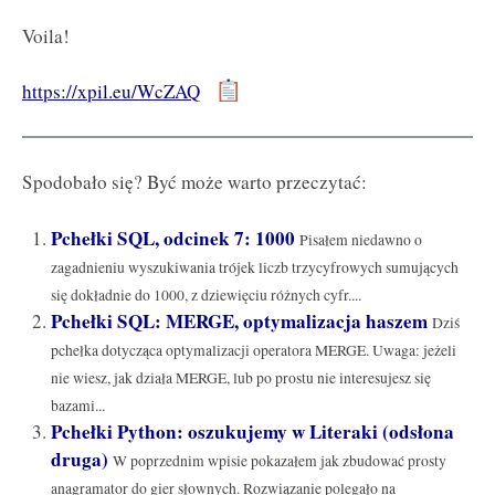
Voila!
https://xpil.eu/WcZAQ
Spodobało się? Być może warto przeczytać:
Pchełki SQL, odcinek 7: 1000
Pisałem niedawno o
zagadnieniu wyszukiwania trójek liczb trzycyfrowych sumujących
się dokładnie do 1000, z dziewięciu różnych cyfr....
Pchełki SQL: MERGE, optymalizacja haszem
Dziś
pchełka dotycząca optymalizacji operatora MERGE. Uwaga: jeżeli
nie wiesz, jak działa MERGE, lub po prostu nie interesujesz się
bazami...
Pchełki Python: oszukujemy w Literaki (odsłona
druga)
W poprzednim wpisie pokazałem jak zbudować prosty
anagramator do gier słownych. Rozwiązanie polegało na