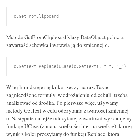
o.GetFromClipboard
Metoda GetFromClipboard klasy DataObject pobiera
zawartość schowka i wstawia ją do zmiennej o.
o.SetText Replace(UCase(o.GetText), " ", "_")
W tej linii dzieje się kilka rzeczy na raz. Takie
zagnieżdżone formuły, w odróżnieniu od cebuli, trzeba
analizować od środka. Po pierwsze więc, używamy
metody GetText w celu odczytania zawartości zmiennej
o. Następnie na tejże odczytanej zawartości wykonujemy
funkcję UCase (zmiana wielkości liter na wielkie), której
wynik z kolei przesyłamy do funkcji Replace, która