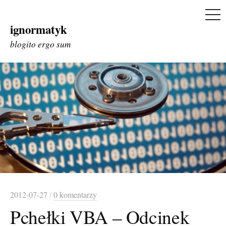
ME
ignormatyk
Skip
to
blogito ergo sum
content
2012-07-27
/
0 komentarzy
Pchełki VBA – Odcinek