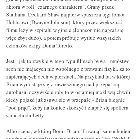
aktora w roli "czarnego charakteru". Grany przez
Stathama Deckard Shaw najpierw spuszcza tęgi łomot
Hobbsowi (Dwayne Johnson), który przez większość
filmu leży w szpitalu w gipsie (Johnson nie nagrał się
więc zbyt dużo), a potem próbuje wytłuc wszystkich
członków ekipy Doma Toretto.
Jest - jak to zwykle w tego typu filmach bywa - mnóstwo
scen nie mających nic wspólnego z prawami fizyki, za to
zapierających dech w piersiach. Na przykład ta, w której
Brian wydostaje się z zawieszonego nad przepaścią
autobusu, oczywiście robi to w ostatniej możliwej chwili,
kiedy pojazd już zsuwa się w przepaść - Brian biegnie
"pod prąd", żeby na koniec skoczyć i złapać się spoilera
samochodu Letty.
Albo scena, w której Dom i Brian "fruwają" samochodem
między wielusetpiętrowymi wieżowcami w Abu-Dhabi. I