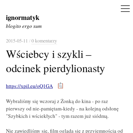
ME
ignormatyk
Skip
to
blogito ergo sum
content
2015-05-11
/
0 komentarzy
Wściebcy i szykli –
odcinek pierdylionasty
https://xpil.eu/oQ1GA
Wybraliśmy się wczoraj z Żonką do kina - po raz
pierwszy od nie-pamiętam-kiedy - na kolejną odsłonę
"Szybkich i wściekłych" - tym razem już siódmą.
Nie zawiedliśmy się, film ogląda się z przyjemnością od