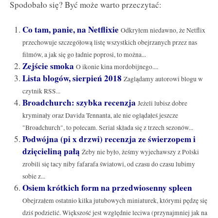
Spodobało się? Być może warto przeczytać:
Co tam, panie, na Netflixie
Odkryłem niedawno, że Netflix
przechowuje szczegółową listę wszystkich obejrzanych przez nas
filmów, a jak się go ładnie poprosi, to można...
Zejście smoka
O ikonie kina mordobijnego....
Lista blogów, sierpień 2018
Zaglądamy autorowi blogu w
czytnik RSS...
Broadchurch: szybka recenzja
Jeżeli lubisz dobre
kryminały oraz Davida Tennanta, ale nie oglądałeś jeszcze
"Broadchurch", to polecam. Serial składa się z trzech sezonów...
Podwójna (pi x drzwi) recenzja ze świerzopem i
dzięcieliną pałą
Żeby nie było, żeśmy wyjechawszy z Polski
zrobili się tacy niby fafarafa światowi, od czasu do czasu lubimy
sobie z...
Osiem krótkich form na przedwiosenny spleen
Obejrzałem ostatnio kilka jutubowych miniaturek, którymi pędzę się
dziś podzielić. Większość jest względnie leciwa (przynajmniej jak na