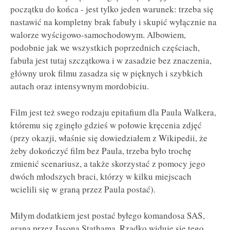
początku do końca - jest tylko jeden warunek: trzeba się
nastawić na kompletny brak fabuły i skupić wyłącznie na
walorze wyścigowo-samochodowym. Albowiem,
podobnie jak we wszystkich poprzednich częściach,
fabuła jest tutaj szczątkowa i w zasadzie bez znaczenia,
główny urok filmu zasadza się w pięknych i szybkich
autach oraz intensywnym mordobiciu.
Film jest też swego rodzaju epitafium dla Paula Walkera,
któremu się zginęło gdzieś w połowie kręcenia zdjęć
(przy okazji, właśnie się dowiedziałem z Wikipedii, że
żeby dokończyć film bez Paula, trzeba było trochę
zmienić scenariusz, a także skorzystać z pomocy jego
dwóch młodszych braci, którzy w kilku miejscach
wcielili się w graną przez Paula postać).
Miłym dodatkiem jest postać byłego komandosa SAS,
grana przez Jasona Stathama. Rzadko widuje się tego