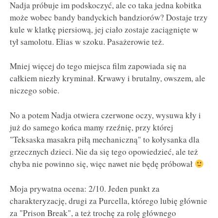
Nadja próbuje im podskoczyć, ale co taka jedna kobitka
może wobec bandy bandyckich bandziorów? Dostaje trzy
kule w klatkę piersiową, jej ciało zostaje zaciągnięte w
tył samolotu. Elias w szoku. Pasażerowie też.
Mniej więcej do tego miejsca film zapowiada się na
całkiem niezły kryminał. Krwawy i brutalny, owszem, ale
niczego sobie.
No a potem Nadja otwiera czerwone oczy, wysuwa kły i
już do samego końca mamy rzeźnię, przy której
"Teksaska masakra piłą mechaniczną" to kołysanka dla
grzecznych dzieci. Nie da się tego opowiedzieć, ale też
chyba nie powinno się, więc nawet nie będę próbował
Moja prywatna ocena: 2/10. Jeden punkt za
charakteryzację, drugi za Purcella, którego lubię głównie
za "Prison Break", a też trochę za rolę głównego