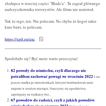
złodupca w trzeciej części "Blade'a". Tu zagrał głównego
nadszyszkownika terrorystów. Ale filmu nie uratował.
Tak że tego, ten. Nie polecam. No chyba że kogoś takie
kino bawi, to polecam.
https://xpil.eu/axc
Spodobało się? Być może warto przeczytać:
82 powody do uśmiechu, czyli dlaczego nie
potrafiłem zachować powagi we wrześniu 2022
I raz
jeszcze rundka po śmiechostkach, którymi bombardowali mnie
znajomi w zeszłym miesiącu. Nauczymy się ogrodnictwa,
zapolujemy na wędkarzy bez...
67 powodów do radości, czyli z jakich powodów
uśmiechałem się w czerwcu 2022