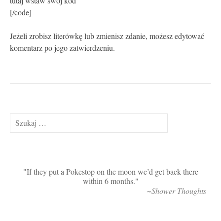
tutaj wstaw swój kod
[/code]
Jeżeli zrobisz literówkę lub zmienisz zdanie, możesz edytować
komentarz po jego zatwierdzeniu.
Szukaj:
If they put a Pokestop on the moon we’d get back there
within 6 months.
~Shower Thoughts