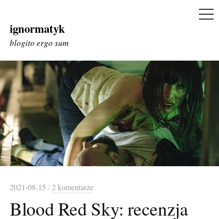
ME
ignormatyk
Skip
to
blogito ergo sum
content
2021-08-15
/
2 komentarze
Blood Red Sky: recenzja