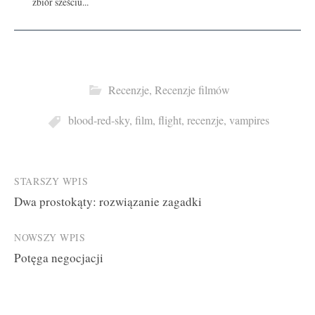
zbiór sześciu...
Recenzje
,
Recenzje filmów
blood-red-sky
,
film
,
flight
,
recenzje
,
vampires
Post
STARSZY WPIS
Dwa prostokąty: rozwiązanie zagadki
navigation
NOWSZY WPIS
Potęga negocjacji