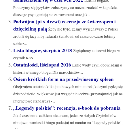
Dziś na bogato.
Pouczymy się języków, zobaczymy co można znaleźć w kapuście,
dlaczego psy uganiają sie za rowerami oraz jak...
Podwójna (pi x drzwi) recenzja ze świerzopem i
dzięcieliną pałą
Żeby nie było, żeśmy wyjechawszy z Polski
zrobili się tacy niby fafarafa światowi, od czasu do czasu lubimy
sobie z...
Lista blogów, sierpień 2018
Zaglądamy autorowi blogu w
czytnik RSS...
Ostatniości, liściopad 2016
Lanie wody czyli opowiadam o
historii własnego blogu. Dla masochistów....
Osiem krótkich form na przedwiosenny spleen
Obejrzałem ostatnio kilka jutubowych miniaturek, którymi pędzę się
dziś podzielić. Większość jest względnie leciwa (przynajmniej jak na
internetowe standardy) -...
„Legendy polskie”: recenzja, e-book do pobrania
Jakiś czas temu, całkiem niedawno, jeden ze stałych Czytelników
niniejszej namiastki blogu podesłał mi namiar na "Legendy polskie",