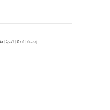
ia
|
Que?
|
RSS
|
Szukaj