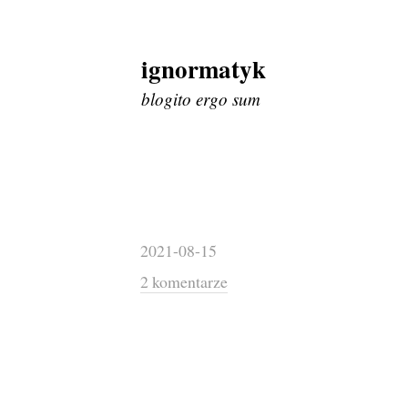
ignormatyk
Skip
to
blogito ergo sum
content
2021-08-15
2 komentarze