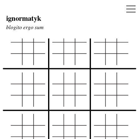
ME
ignormatyk
Skip
to
blogito ergo sum
content