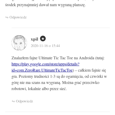
środek przynajmniej dawał nam wygraną planszę.
Odpowiedz
xpil
2020-11-16 o 15:44
Znalazłem fajne Ultimate Tic Tac Toe na Androida (tutaj:
https://play.google.com/store/apps/details?
id=com.ZeroRare.UltimateTicTacToe
) – całkiem fajnie się
gra. Poziomy trudności 1-3 są do ogarnięcia, od czwórki w
górę nie ma szans na wygraną. Można grać przeciwko
robotowi, lokalnie albo przez sieć.
Odpowiedz