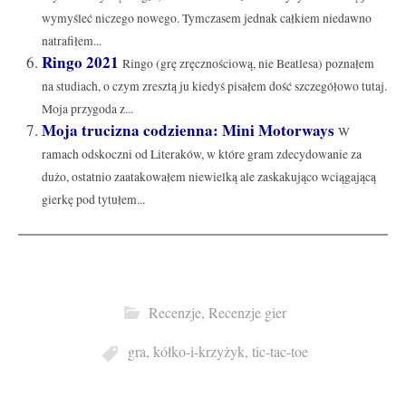
wymyśleć niczego nowego. Tymczasem jednak całkiem niedawno
natrafiłem...
Ringo 2021
Ringo (grę zręcznościową, nie Beatlesa) poznałem
na studiach, o czym zresztą ju kiedyś pisałem dość szczegółowo tutaj.
Moja przygoda z...
Moja trucizna codzienna: Mini Motorways
W
ramach odskoczni od Literaków, w które gram zdecydowanie za
dużo, ostatnio zaatakowałem niewielką ale zaskakująco wciągającą
gierkę pod tytułem...
Recenzje
,
Recenzje gier
gra
,
kółko-i-krzyżyk
,
tic-tac-toe