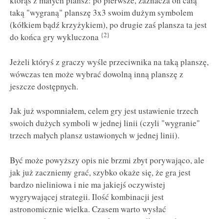
którąś z małych plansz: po pierwsze, zaznacza on całą
taką "wygraną" planszę 3x3 swoim dużym symbolem
(kółkiem bądź krzyżykiem), po drugie zaś plansza ta jest
{2}
do końca gry wykluczona
Jeżeli któryś z graczy wyśle przeciwnika na taką planszę,
wówczas ten może wybrać dowolną inną planszę z
jeszcze dostępnych.
Jak już wspomniałem, celem gry jest ustawienie trzech
swoich dużych symboli w jednej linii (czyli "wygranie"
trzech małych plansz ustawionych w jednej linii).
Być może powyższy opis nie brzmi zbyt porywająco, ale
jak już zaczniemy grać, szybko okaże się, że gra jest
bardzo nieliniowa i nie ma jakiejś oczywistej
wygrywającej strategii. Ilość kombinacji jest
astronomicznie wielka. Czasem warto wysłać