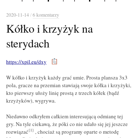
2020-11-14
/
6 komentarzy
Kółko i krzyżyk na
sterydach
https://xpil.eu/dxy
W kółko i krzyżyk każdy grać umie. Prosta plansza 3x3
pola, gracze na przemian stawiają swoje kółka i krzyżyki,
kto pierwszy ułoży linię prostą z trzech kółek (bądź
krzyżyków), wygrywa.
Niedawno odkryłem całkiem interesującą odmianę tej
gry. Na tyle ciekawą, że póki co nie udało się jej jeszcze
{1}
rozwiązać
, chociaż są programy oparte o metodę