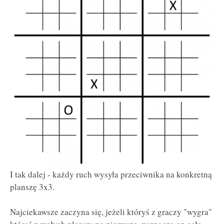
I tak dalej - każdy ruch wysyła przeciwnika na konkretną
planszę 3x3.
Najciekawsze zaczyna się, jeżeli któryś z graczy "wygra"