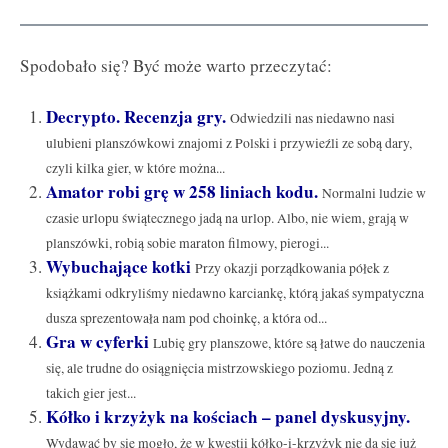
Spodobało się? Być może warto przeczytać:
Decrypto. Recenzja gry.
Odwiedzili nas niedawno nasi
ulubieni planszówkowi znajomi z Polski i przywieźli ze sobą dary,
czyli kilka gier, w które można...
Amator robi grę w 258 liniach kodu.
Normalni ludzie w
czasie urlopu świątecznego jadą na urlop. Albo, nie wiem, grają w
planszówki, robią sobie maraton filmowy, pierogi...
Wybuchające kotki
Przy okazji porządkowania półek z
książkami odkryliśmy niedawno karciankę, którą jakaś sympatyczna
dusza sprezentowała nam pod choinkę, a która od...
Gra w cyferki
Lubię gry planszowe, które są łatwe do nauczenia
się, ale trudne do osiągnięcia mistrzowskiego poziomu. Jedną z
takich gier jest...
Kółko i krzyżyk na kościach – panel dyskusyjny.
Wydawać by się mogło, że w kwestii kółko-i-krzyżyk nie da się już