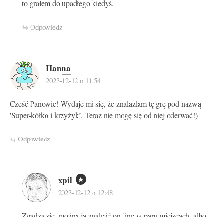
to grałem do upadłego kiedyś.
Odpowiedz
Hanna
2023-12-12 o 11:54
Cześć Panowie! Wydaje mi się, że znalazłam tę grę pod nazwą
'Super-kółko i krzyżyk’. Teraz nie mogę się od niej oderwać!)
Odpowiedz
xpil
2023-12-12 o 12:48
Zgadza się, można ją znaleźć on-line w paru miejscach, albo