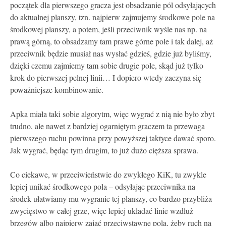
początek dla pierwszego gracza jest obsadzanie pól odsyłających
do aktualnej planszy, tzn. najpierw zajmujemy środkowe pole na
środkowej planszy, a potem, jeśli przeciwnik wyśle nas
np.
na
prawą górną, to obsadzamy tam prawe górne pole i tak dalej, aż
przeciwnik będzie musiał nas wysłać gdzieś, gdzie już byliśmy,
dzięki czemu zajmiemy tam sobie drugie pole, skąd już tylko
krok do pierwszej pełnej linii… I dopiero wtedy zaczyna się
poważniejsze kombinowanie.
Apka miała taki sobie algorytm, więc wygrać z nią nie było zbyt
trudno, ale nawet z bardziej ogarniętym graczem ta przewaga
pierwszego ruchu powinna przy powyższej taktyce dawać sporo.
Jak wygrać, będąc tym drugim, to już dużo cięższa sprawa.
Co ciekawe, w przeciwieństwie do zwykłego KiK, tu zwykle
lepiej unikać środkowego pola – odsyłając przeciwnika na
środek ułatwiamy mu wygranie tej planszy, co bardzo przybliża
zwycięstwo w całej grze, więc lepiej układać linie wzdłuż
brzegów albo najpierw zająć przeciwstawne pola, żeby ruch na