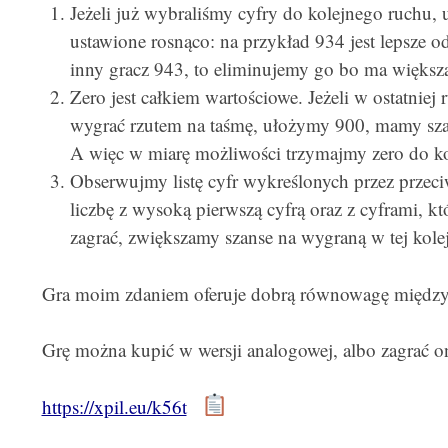
Jeżeli już wybraliśmy cyfry do kolejnego ruchu, u
ustawione rosnąco: na przykład 934 jest lepsze 
inny gracz 943, to eliminujemy go bo ma większą
Zero jest całkiem wartościowe. Jeżeli w ostatniej
wygrać rzutem na taśmę, ułożymy 900, mamy sza
A więc w miarę możliwości trzymajmy zero do k
Obserwujmy listę cyfr wykreślonych przez przec
liczbę z wysoką pierwszą cyfrą oraz z cyframi, k
zagrać, zwiększamy szanse na wygraną w tej kolej
Gra moim zdaniem oferuje dobrą równowagę między
Grę można kupić w wersji analogowej, albo zagrać 
https://xpil.eu/k56t