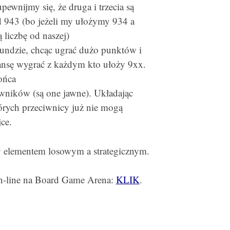
pewnijmy się, że druga i trzecia są
od 943 (bo jeżeli my ułożymy 934 a
 liczbę od naszej)
 rundzie, chcąc ugrać dużo punktów i
nsę wygrać z każdym kto ułoży 9xx.
ońca
iwników (są one jawne). Układając
tórych przeciwnicy już nie mogą
ce.
 elementem losowym a strategicznym.
on-line na Board Game Arena:
KLIK
.