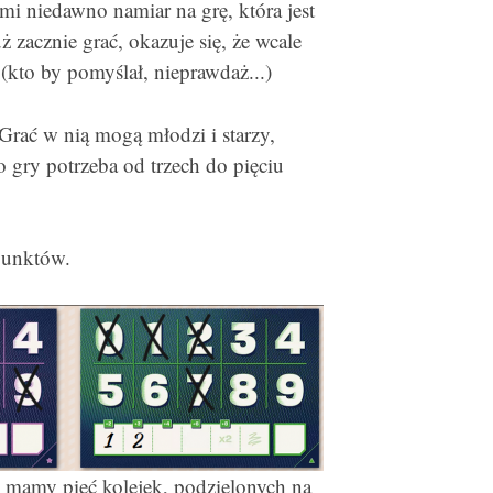
i niedawno namiar na grę, która jest
ż zacznie grać, okazuje się, że wcale
 (kto by pomyślał, nieprawdaż...)
Grać w nią mogą młodzi i starzy,
o gry potrzeba od trzech do pięciu
punktów.
e mamy pięć kolejek, podzielonych na