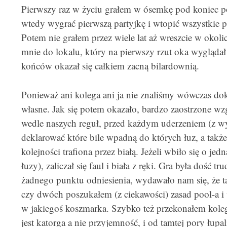
Pierwszy raz w życiu grałem w ósemkę pod koniec p
wtedy wygrać pierwszą partyjkę i wtopić wszystkie p
Potem nie grałem przez wiele lat aż wreszcie w okoli
mnie do lokalu, który na pierwszy rzut oka wygląda
końców okazał się całkiem zacną bilardownią.
Ponieważ ani kolega ani ja nie znaliśmy wówczas do
własne. Jak się potem okazało, bardzo zaostrzone w
wedle naszych reguł, przed każdym uderzeniem (z wyj
deklarować które bile wpadną do których łuz, a także 
kolejności trafiona przez białą. Jeżeli wbiło się o jed
łuzy), zaliczał się faul i biała z ręki. Gra była dość 
żadnego punktu odniesienia, wydawało nam się, że t
czy dwóch poszukałem (z ciekawości) zasad pool-a i 
w jakiegoś koszmarka. Szybko też przekonałem kolegę
jest katorga a nie przyjemność, i od tamtej pory łu