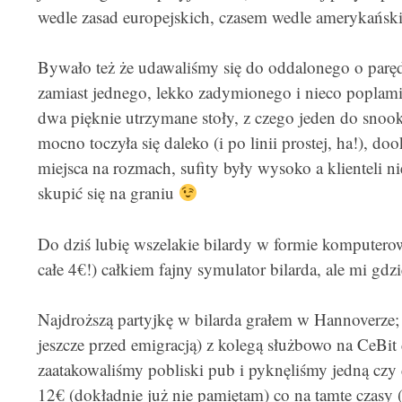
wedle zasad europejskich, czasem wedle amerykański
Bywało też że udawaliśmy się do oddalonego o parę
zamiast jednego, lekko zadymionego i nieco poplami
dwa pięknie utrzymane stoły, z czego jeden do snook
mocno toczyła się daleko (i po linii prostej, ha!), d
miejsca na rozmach, sufity były wysoko a klienteli n
skupić się na graniu
Do dziś lubię wszelakie bilardy w formie komputerow
całe 4€!) całkiem fajny symulator bilarda, ale mi gdzie
Najdroższą partyjkę w bilarda grałem w Hannoverze;
jeszcze przed emigracją) z kolegą służbowo na CeBi
zaatakowaliśmy pobliski pub i pyknęliśmy jedną czy d
12€ (dokładnie już nie pamiętam) co na tamte czasy (