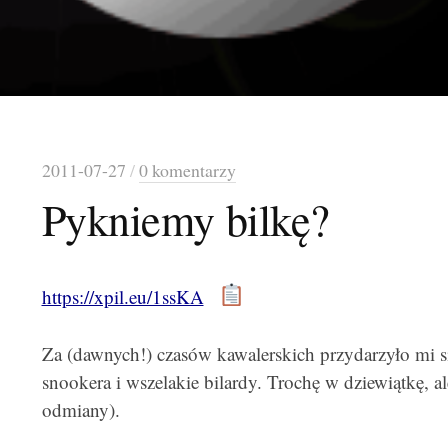
2011-07-27
/
0 komentarzy
Pykniemy bilkę?
https://xpil.eu/1ssKA
Za (dawnych!) czasów kawalerskich przydarzyło mi si
snookera i wszelakie bilardy. Trochę w dziewiątkę, 
odmiany).