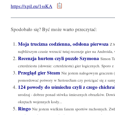
https://xpil.eu/1ssKA
Spodobało się? Być może warto przeczytać:
Moja trucizna codzienna, odsłona pierwsza
Z 
najbliższym czasie wrzucić tutaj recenzje gier na Androida, 
Recenzja hurtem czyli puzzle Szymona
Simon Ta
czterdziestu (słownie: czterdziestu) gier logicznych. Sporo z
Przegląd gier Steam
Nie jestem nałogowym graczem (Lit
pomordować potwory w SeriousSam czy pościgać się z sam
124 powody do uśmiechu czyli z czego chichra
urodzaj - dobrze ponad stówka śmiesznych obrazków. Dow
okrętach wojennych kody...
Ringo
Nie jestem wielkim fanem sportów ruchomych. Zwł