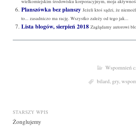
wielkomiejskim środowisku korporacyjnym, moja aktywność
Planszówka bez planszy
Jeżeli ktoś sądzi, że niemoż
to... zasadniczo ma rację. Wszystko zależy od tego jak...
Lista blogów, sierpień 2018
Zaglądamy autorowi blo
Wspomnień c
bilard
,
gry
,
wspom
Post
STARSZY WPIS
Żonglujemy
navigation