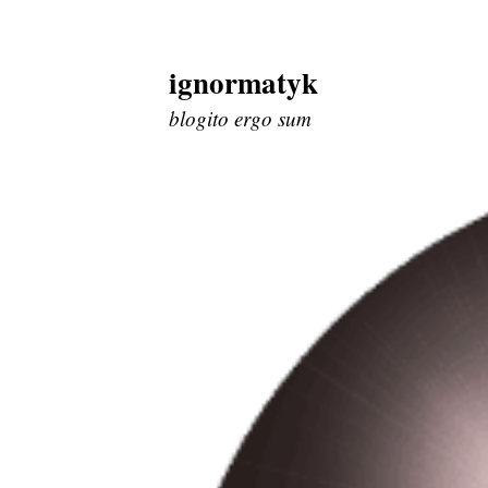
ignormatyk
Skip
to
blogito ergo sum
content