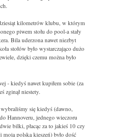
ch.
dziesiąt kilometrów klubu, w którym
onego piwem stołu do pool-a stały
era. Bila uderzona nawet niezbyt
ookoła stołów było wystarczająco dużo
iewiele, dzięki czemu można było
ej - kiedyś nawet kupiłem sobie (za
ś zginął niestety.
 wybraliśmy się kiedyś (dawno,
t do Hannoveru, jednego wieczoru
wie bilki, płacąc za to jakieś 10 czy
i moją polską kieszeń) było dość