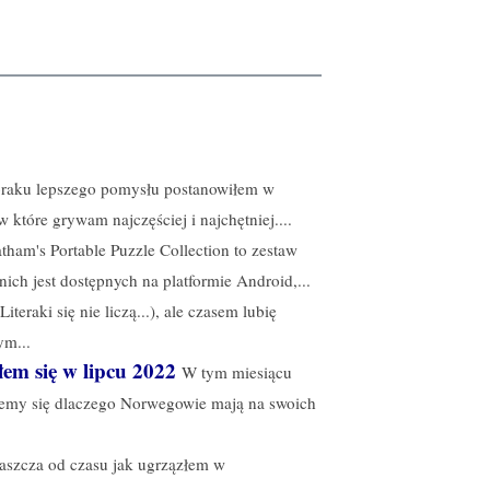
braku lepszego pomysłu postanowiłem w
w które grywam najczęściej i najchętniej....
tham's Portable Puzzle Collection to zestaw
 nich jest dostępnych na platformie Android,...
eraki się nie liczą...), ale czasem lubię
ym...
łem się w lipcu 2022
W tym miesiącu
iemy się dlaczego Norwegowie mają na swoich
aszcza od czasu jak ugrzązłem w