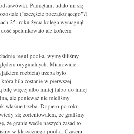
odstawówki. Pamiętam, udało mi się
ozostałe ("szczęście początkującego"?)
cach 25. roku życia kolega wyciągnął
ł dość spelunkowato ale końcem
kładnie reguł pool-a, wymyśliliśmy
zględem oryginalnych. Mianowicie
ątkiem rozbicia) trzeba było
która bila zostanie w pierwszej
ną bilę więcej albo mniej (albo do innej
trudna, ale ponieważ nie mieliśmy
ak właśnie trzeba. Dopiero po roku
wtedy się zorientowałem, że graliśmy
, że granie wedle naszych zasad to
paliśmy w klasycznego pool-a. Czasem