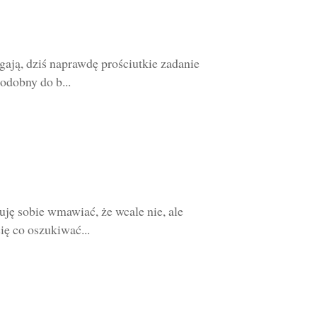
gają, dziś naprawdę prościutkie zadanie
odobny do b...
ję sobie wmawiać, że wcale nie, ale
ię co oszukiwać...