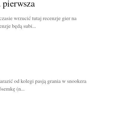
a pierwsza
asie wrzucić tutaj recenzje gier na
nzje będą subi...
arazić od kolegi pasją grania w snookera
ósemkę (n...