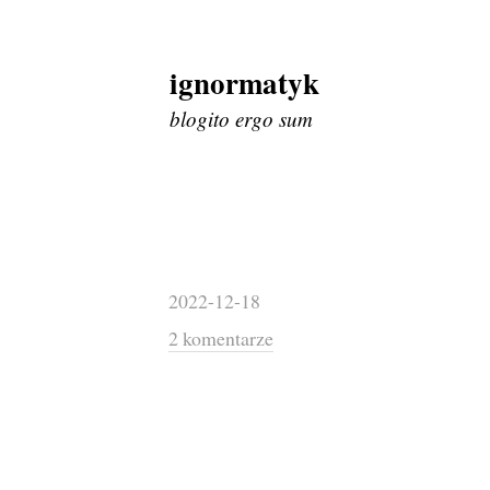
ignormatyk
Skip
to
blogito ergo sum
content
2022-12-18
2 komentarze