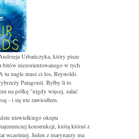
Andrzeja Urbańczyka, który pisze
za bitów niezorientowanego w tych
A tu nagle masz ci los, Reynolds
brzeży Patagonii. Byłby li to
em na półkę "nigdy więcej, zalać
sę - i się nie zawiodłem.
dzie niewielkiego okrętu
emniczej konstrukcji, którą któraś z
t wcześniej. Jeden z marynarzy ma