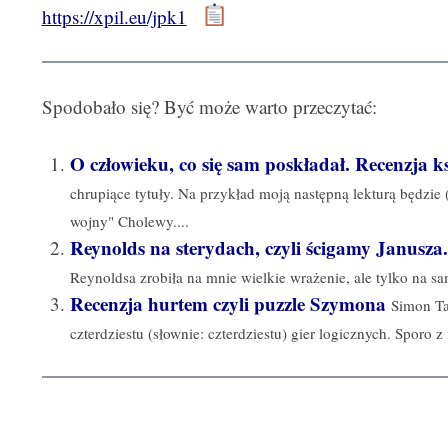
https://xpil.eu/jpk1
Spodobało się? Być może warto przeczytać:
O człowieku, co się sam poskładał. Recenzja ks
chrupiące tytuły. Na przykład moją następną lekturą będzie
wojny" Cholewy....
Reynolds na sterydach, czyli ścigamy Janusza.
Reynoldsa zrobiła na mnie wielkie wrażenie, ale tylko na sa
Recenzja hurtem czyli puzzle Szymona
Simon Ta
czterdziestu (słownie: czterdziestu) gier logicznych. Sporo z