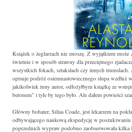
Książek o żeglarzach nie znoszę. Z wyjątkiem może 
świetnie i w sposób strawny dla przeciętnego zjadac
wszystkich fokach, sztakslach czy innych trumslach. 
opisuje podróż osiemnastowiecznego slupa wzdłuż wy
jakikolwiek inny autor, odłożyłbym książkę ze wstręt
betonem" i tyle by tego było. Ale dałem powieści szan
Główny bohater, Silias Coade, jest lekarzem na pokła
odbywającego naukową ekspedycję w poszukiwaniu taj
poprzednich wypraw podobno zaobserwowała kilka la