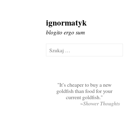
ignormatyk
Skip
to
blogito ergo sum
content
Szukaj:
It’s cheaper to buy a new
goldfish than food for your
current goldfish.
~Shower Thoughts