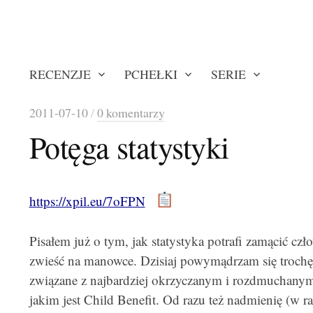
RECENZJE
PCHEŁKI
SERIE
2011-07-10
/
0 komentarzy
Potęga statystyki
https://xpil.eu/7oFPN
Pisałem już o tym, jak statystyka potrafi zamącić czł
zwieść na manowce. Dzisiaj powymądrzam się trochę 
związane z najbardziej okrzyczanym i rozdmuchany
jakim jest Child Benefit. Od razu też nadmienię (w