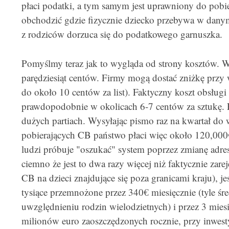
płaci podatki, a tym samym jest uprawniony do pobi
obchodzić gdzie fizycznie dziecko przebywa w dany
z rodziców dorzuca się do podatkowego garnuszka.
Pomyślmy teraz jak to wygląda od strony kosztów. Wy
parędziesiąt centów. Firmy mogą dostać zniżkę przy 
do około 10 centów za list). Faktyczny koszt obsługi
prawdopodobnie w okolicach 6-7 centów za sztukę. 
dużych partiach. Wysyłając pismo raz na kwartał do w
pobierających CB państwo płaci więc około 120,000€ 
ludzi próbuje "oszukać" system poprzez zmianę adre
ciemno że jest to dwa razy więcej niż faktycznie zare
CB na dzieci znajdujące się poza granicami kraju), jes
tysiące przemnożone przez 340€ miesięcznie (tyle śr
uwzględnieniu rodzin wielodzietnych) i przez 3 miesi
milionów euro zaoszczędzonych rocznie, przy inwest