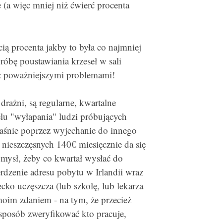
 (a więc mniej niż ćwierć procenta
cią procenta jakby to była co najmniej
róbę poustawiania krzeseł w sali
y z poważniejszymi problemami!
drażni, są regularne, kwartalne
elu "wyłapania" ludzi próbujących
aśnie poprzez wyjechanie do innego
h nieszczęsnych 140€ miesięcznie da się
omysł, żeby co kwartał wysłać do
erdzenie adresu pobytu w Irlandii wraz
cko uczęszcza (lub szkołę, lub lekarza
oim zdaniem - na tym, że przecież
sposób zweryfikować kto pracuje,