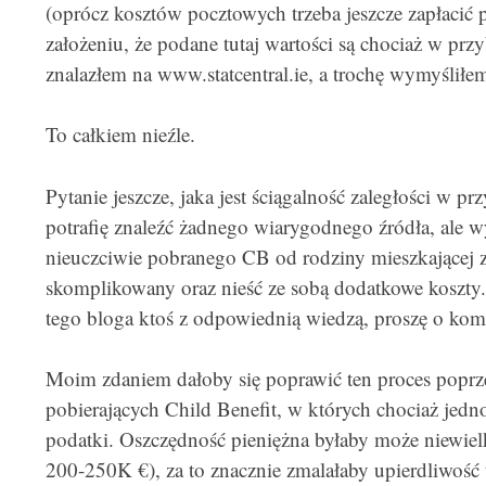
(oprócz kosztów pocztowych trzeba jeszcze zapłacić 
założeniu, że podane tutaj wartości są chociaż w pr
znalazłem na www.statcentral.ie, a trochę wymyśliłe
To całkiem nieźle.
Pytanie jeszcze, jaka jest ściągalność zaległości w 
potrafię znaleźć żadnego wiarygodnego źródła, ale w
nieuczciwie pobranego CB od rodziny mieszkającej z
skomplikowany oraz nieść ze sobą dodatkowe koszty. C
tego bloga ktoś z odpowiednią wiedzą, proszę o kom
Moim zdaniem dałoby się poprawić ten proces poprz
pobierających Child Benefit, w których chociaż jedn
podatki. Oszczędność pieniężna byłaby może niewielk
200-250K €), za to znacznie zmalałaby upierdliwość