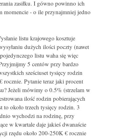
erania zasiłku. I gówno powinno ich
m momencie - o ile przynajmniej jedno
słanie listu krajowego kosztuje
wysyłaniu dużych ilości poczty (nawet
 pojedynczego listu waha się więc
Przyjmijmy 5 centów przy bardzo
szystkich sześciuset tysięcy rodzin
rocznie. Pytanie teraz jaki procent
su? Jeżeli mówimy o 0.5% (strzelam w
jestrowana ilość rodzin pobierających
t to około trzech tysięcy rodzin. 3
ednio wychodzi na rodzinę, przy
ące w kwartale daje jakieś dwanaście
ycji rzędu około 200-250K € rocznie