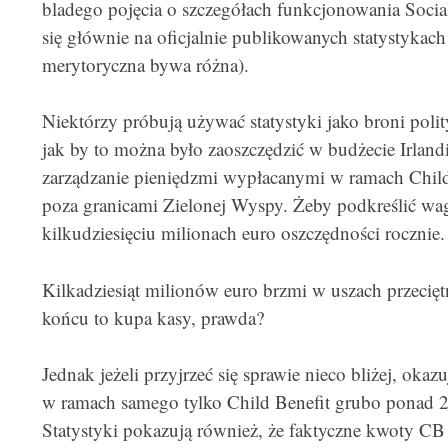
bladego pojęcia o szczegółach funkcjonowania Social
się głównie na oficjalnie publikowanych statystykach 
merytoryczna bywa różna).
Niektórzy próbują używać statystyki jako broni poli
jak by to można było zaoszczędzić w budżecie Irland
zarządzanie pieniędzmi wypłacanymi w ramach Chil
poza granicami Zielonej Wyspy. Żeby podkreślić wag
kilkudziesięciu milionach euro oszczędności rocznie.
Kilkadziesiąt milionów euro brzmi w uszach przeci
końcu to kupa kasy, prawda?
Jednak jeżeli przyjrzeć się sprawie nieco bliżej, okaz
w ramach samego tylko Child Benefit grubo ponad 2 
Statystyki pokazują również, że faktyczne kwoty C