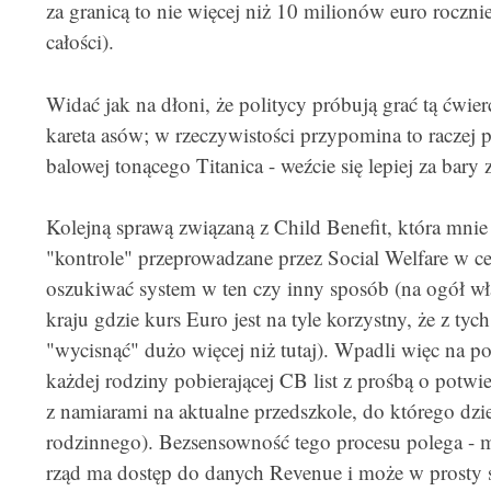
za granicą to nie więcej niż 10 milionów euro rocznie
całości).
Widać jak na dłoni, że politycy próbują grać tą ćwier
kareta asów; w rzeczywistości przypomina to raczej p
balowej tonącego Titanica - weźcie się lepiej za bar
Kolejną sprawą związaną z Child Benefit, która mnie 
"kontrole" przeprowadzane przez Social Welfare w c
oszukiwać system w ten czy inny sposób (na ogół wł
kraju gdzie kurs Euro jest na tyle korzystny, że z tyc
"wycisnąć" dużo więcej niż tutaj). Wpadli więc na p
każdej rodziny pobierającej CB list z prośbą o potwi
z namiarami na aktualne przedszkole, do którego dzie
rodzinnego). Bezsensowność tego procesu polega - m
rząd ma dostęp do danych Revenue i może w prosty 