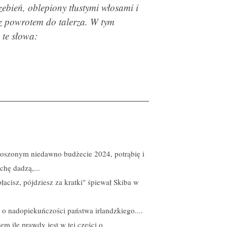
ebień, oblepiony tłustymi włosami i
 z powrotem do talerza. W tym
 te słowa:
łoszonym niedawno budżecie 2024, potrąbię i
chę dadzą,...
płacisz, pójdziesz za kratki" śpiewał Skiba w
 o nadopiekuńczości państwa irlandzkiego....
em ile prawdy jest w tej części o