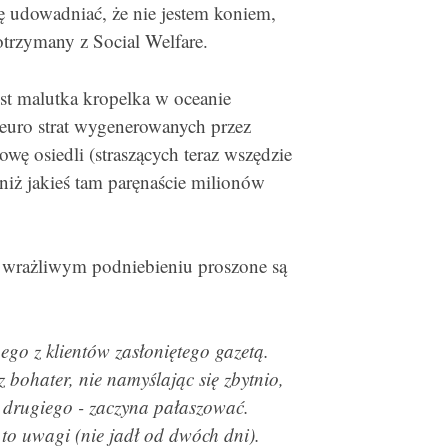
ę udowadniać, że nie jestem koniem,
otrzymany z Social Welfare.
jest malutka kropelka w oceanie
 euro strat wygenerowanych przez
ę osiedli (straszących teraz wszędzie
niż jakieś tam paręnaście milionów
 wrażliwym podniebieniu proszone są
nego z klientów zasłoniętego gazetą.
z bohater, nie namyślając się zbytnio,
go drugiego - zaczyna pałaszować.
to uwagi (nie jadł od dwóch dni).