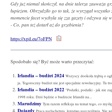
Gdy już niemal skończył, na dnie talerza zauważa grz
łupieżem. Obrzydziło go to tak, że wyrzygał wszystko
momencie facet wychyla się zza gazety i odzywa się w
- Co, pan też dotarł aż do grzebienia?
https://xpil.eu/7oFPN
Spodobało się? Być może warto przeczytać:
Irlandia – budżet 2024
Wszyscy dookoła trąbią o og
ja. Tegoroczny budżet nie jest specjalnie rewolucyjny. Tu tro
Irlandia – budżet 2022
"Podatki, podatki - jak nie za
1998 roku. Dziś będzie o budżecie Irlandii na...
Marudzimy
Tym razem refleksja na temat tego, co myślę
Dojazdy
Praca uszlachetnia, lenistwo uszczęśliwia. Nie wi