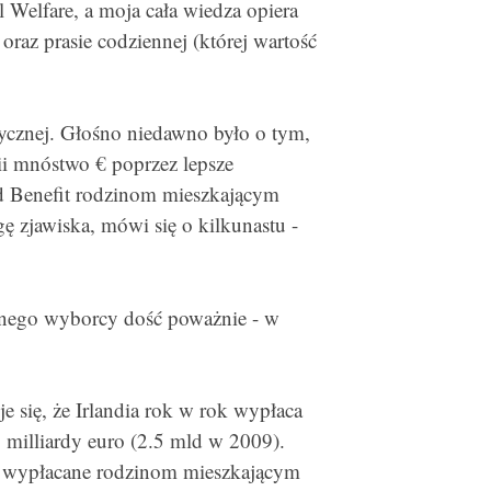
 Welfare, a moja cała wiedza opiera
oraz prasie codziennej (której wartość
tycznej. Głośno niedawno było o tym,
ii mnóstwo € poprzez lepsze
d Benefit rodzinom mieszkającym
ę zjawiska, mówi się o kilkunastu -
ętnego wyborcy dość poważnie - w
uje się, że Irlandia rok w rok wypłaca
milliardy euro (2.5 mld w 2009).
B wypłacane rodzinom mieszkającym