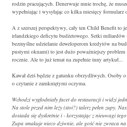
rodzin pracujących. Denerwuje mnie trochę, że musz
wypełniając i wysyłając co kilka miesięcy formularz 
A z szerszej perspektywy, cały ten Child Benefit to 
irlandzkiego deficytu budżetowego. Setki miliardów
bezmyślne udzielanie deweloperom kredytów na budow
pustymi oknami) to jest dużo poważniejszy problem 
rocznie. Ale to już temat na zupełnie inny artykuł...
Kawał dziś będzie z gatunku obrzydliwych. Osoby o
o czytanie z zamkniętymi oczyma.
Wchodzi wygłodniały facet do restauracji i widzi jed
Na stole przed nim leży (stoi?) talerz pełen zupy. Nas
dosiada się dyskretnie i - korzystając z nieuwagi te
Zupa smakuje nieco dziwnie, ale gość nie zwraca na 