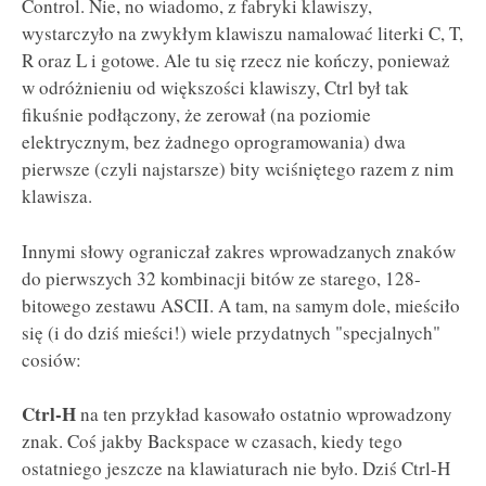
Control. Nie, no wiadomo, z fabryki klawiszy,
wystarczyło na zwykłym klawiszu namalować literki C, T,
R oraz L i gotowe. Ale tu się rzecz nie kończy, ponieważ
w odróżnieniu od większości klawiszy, Ctrl był tak
fikuśnie podłączony, że zerował (na poziomie
elektrycznym, bez żadnego oprogramowania) dwa
pierwsze (czyli najstarsze) bity wciśniętego razem z nim
klawisza.
Innymi słowy ograniczał zakres wprowadzanych znaków
do pierwszych 32 kombinacji bitów ze starego, 128-
bitowego zestawu ASCII. A tam, na samym dole, mieściło
się (i do dziś mieści!) wiele przydatnych "specjalnych"
cosiów:
Ctrl-H
na ten przykład kasowało ostatnio wprowadzony
znak. Coś jakby Backspace w czasach, kiedy tego
ostatniego jeszcze na klawiaturach nie było. Dziś Ctrl-H