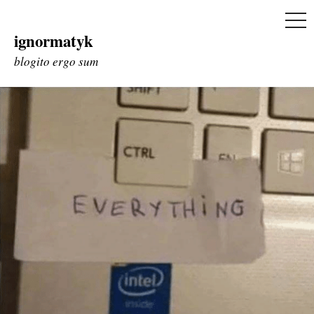
ME
ignormatyk
Skip
to
blogito ergo sum
content