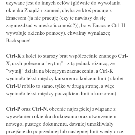
używane jest do innych celów (głównie do wywołania
okienka Znajdź-i-zamień, chyba że ktoś pracuje z
Emacsem (ja nie pracuję (czy te nawiasy da się
zagnieżdżać w nieskończoność?)), bo w Emacsie Ctrl-H
wywołuje okienko pomocy), chwalmy wynalazcę
Backspace!
Ctrl-K
z kolei to starszy brat współcześnie znanego Ctrl-
X, czyli polecenia "wytnij" - z tą jednak różnicą, że
"wytnij" działa na bieżącym zaznaczeniu, a Ctrl-K
wycinało tekst między kursorem a końcem linii (z kolei
Ctrl-U
robiło to samo, tylko w drugą stronę, a więc
wycinało tekst między początkiem linii a kursorem).
Ctrl-P
Ctrl-N
oraz
, obecnie najczęściej związane z
wywołaniem okienka drukowania oraz utworzeniem
nowego, pustego dokumentu, dawniej umożliwiały
przejście do poprzedniej lub następnej linii w edytorze.