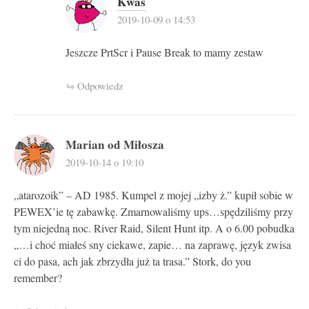
Kwas
2019-10-09 o 14:53
Jeszcze PrtScr i Pause Break to mamy zestaw
Odpowiedz
Marian od Miłosza
2019-10-14 o 19:10
„atarozoik” – AD 1985. Kumpel z mojej „izby ż.” kupił sobie w
PEWEX’ie tę zabawkę. Zmarnowaliśmy ups…spędziliśmy przy
tym niejedną noc. River Raid, Silent Hunt itp. A o 6.00 pobudka
„…i choć miałeś sny ciekawe, zapie… na zaprawę, język zwisa
ci do pasa, ach jak zbrzydła już ta trasa.” Stork, do you
remember?