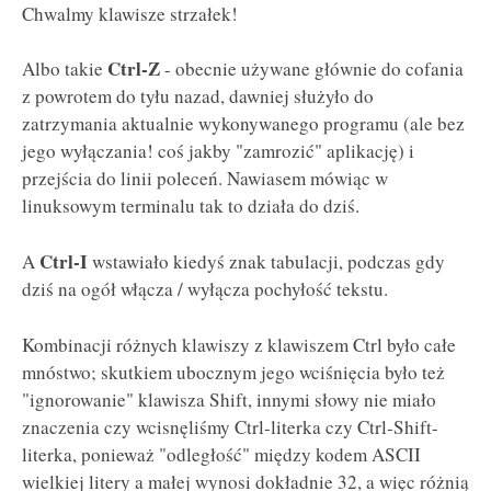
Chwalmy klawisze strzałek!
Ctrl-Z
Albo takie
- obecnie używane głównie do cofania
z powrotem do tyłu nazad, dawniej służyło do
zatrzymania aktualnie wykonywanego programu (ale bez
jego wyłączania! coś jakby "zamrozić" aplikację) i
przejścia do linii poleceń. Nawiasem mówiąc w
linuksowym terminalu tak to działa do dziś.
Ctrl-I
A
wstawiało kiedyś znak tabulacji, podczas gdy
dziś na ogół włącza / wyłącza pochyłość tekstu.
Kombinacji różnych klawiszy z klawiszem Ctrl było całe
mnóstwo; skutkiem ubocznym jego wciśnięcia było też
"ignorowanie" klawisza Shift, innymi słowy nie miało
znaczenia czy wcisnęliśmy Ctrl-literka czy Ctrl-Shift-
literka, ponieważ "odległość" między kodem ASCII
wielkiej litery a małej wynosi dokładnie 32, a więc różnią