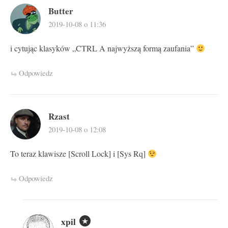
Butter
2019-10-08 o 11:36
i cytując klasyków „CTRL A najwyższą formą zaufania”
Odpowiedz
Rzast
2019-10-08 o 12:08
To teraz klawisze [Scroll Lock] i [Sys Rq]
Odpowiedz
xpil